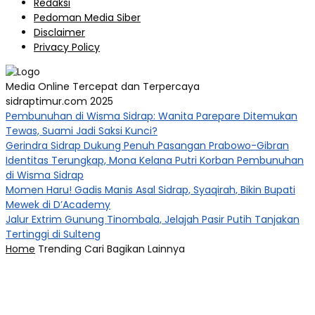
Redaksi
Pedoman Media Siber
Disclaimer
Privacy Policy
Media Online Tercepat dan Terpercaya
sidraptimur.com 2025
Pembunuhan di Wisma Sidrap: Wanita Parepare Ditemukan
Tewas, Suami Jadi Saksi Kunci?
Gerindra Sidrap Dukung Penuh Pasangan Prabowo-Gibran
Identitas Terungkap, Mona Kelana Putri Korban Pembunuhan
di Wisma Sidrap
Momen Haru! Gadis Manis Asal Sidrap, Syaqirah, Bikin Bupati
Mewek di D’Academy​
Jalur Extrim Gunung Tinombala, Jelajah Pasir Putih Tanjakan
Tertinggi di Sulteng
Home
Trending
Cari
Bagikan
Lainnya