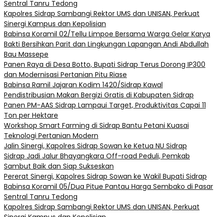
Sentral Tanru Tedong
Kapolres Sidrap Sambangi Rektor UMS dan UNISAN, Perkuat
Sinergi Kampus dan Kepolisian
Babinsa Koramil 02/Tellu Limpoe Bersama Warga Gelar Karya
Bakti Bersihkan Parit dan Lingkungan Lapangan Andi Abdullah
Bau Massepe
Panen Raya di Desa Botto, Bupati Sidrap Terus Dorong IP300
dan Modernisasi Pertanian Pitu Riase
Babinsa Ramil Jajaran Kodim 1420/Sidrap Kawal
Pendistribusian Makan Bergizi Gratis di Kabupaten Sidrap
Panen PM-AAS Sidrap Lampaui Target, Produktivitas Capai 11
Ton per Hektare
Workshop Smart Farming di Sidrap Bantu Petani Kuasai
Teknologi Pertanian Modern
Jalin Sinergi, Kapolres Sidrap Sowan ke Ketua NU Sidrap
Sidrap Jadi Jalur Bhayangkara Off-road Peduli, Pemkab
Sambut Baik dan Siap Sukseskan
Pererat Sinergi, Kapolres Sidrap Sowan ke Wakil Bupati Sidrap
Babinsa Koramil 05/Dua Pitue Pantau Harga Sembako di Pasar
Sentral Tanru Tedong
Kapolres Sidrap Sambangi Rektor UMS dan UNISAN, Perkuat