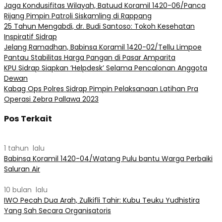
Jaga Kondusifitas Wilayah, Batuud Koramil 1420-06/Panca
Rijang Pimpin Patroli Siskamling di Rappang
25 Tahun Mengabdi, dr. Budi Santoso: Tokoh Kesehatan
Inspiratif Sidrap
Jelang Ramadhan, Babinsa Koramil 1420-02/Tellu Limpoe
Pantau Stabilitas Harga Pangan di Pasar Amparita
KPU Sidrap Siapkan ‘Helpdesk’ Selama Pencalonan Anggota
Dewan
Kabag Ops Polres Sidrap Pimpin Pelaksanaan Latihan Pra
Operasi Zebra Pallawa 2023
Pos Terkait
1 tahun lalu
Babinsa Koramil 1420-04/Watang Pulu bantu Warga Perbaiki
Saluran Air
10 bulan lalu
IWO Pecah Dua Arah, Zulkifli Tahir: Kubu Teuku Yudhistira
Yang Sah Secara Organisatoris