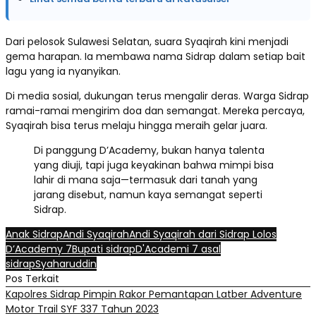
Dari pelosok Sulawesi Selatan, suara Syaqirah kini menjadi
gema harapan. Ia membawa nama Sidrap dalam setiap bait
lagu yang ia nyanyikan.
Di media sosial, dukungan terus mengalir deras. Warga Sidrap
ramai-ramai mengirim doa dan semangat. Mereka percaya,
Syaqirah bisa terus melaju hingga meraih gelar juara.
Di panggung D’Academy, bukan hanya talenta
yang diuji, tapi juga keyakinan bahwa mimpi bisa
lahir di mana saja—termasuk dari tanah yang
jarang disebut, namun kaya semangat seperti
Sidrap.
Anak Sidrap
Andi Syaqirah
Andi Syaqirah dari Sidrap Lolos
D’Academy 7
Bupati sidrap
D'Academi 7 asal
sidrap
Syaharuddin
Pos Terkait
Kapolres Sidrap Pimpin Rakor Pemantapan Latber Adventure
Motor Trail SYF 337 Tahun 2023