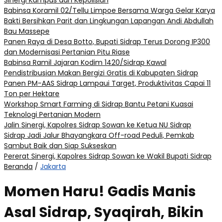
Sinergi Kampus dan Kepolisian
Babinsa Koramil 02/Tellu Limpoe Bersama Warga Gelar Karya
Bakti Bersihkan Parit dan Lingkungan Lapangan Andi Abdullah
Bau Massepe
Panen Raya di Desa Botto, Bupati Sidrap Terus Dorong IP300
dan Modernisasi Pertanian Pitu Riase
Babinsa Ramil Jajaran Kodim 1420/Sidrap Kawal
Pendistribusian Makan Bergizi Gratis di Kabupaten Sidrap
Panen PM-AAS Sidrap Lampaui Target, Produktivitas Capai 11
Ton per Hektare
Workshop Smart Farming di Sidrap Bantu Petani Kuasai
Teknologi Pertanian Modern
Jalin Sinergi, Kapolres Sidrap Sowan ke Ketua NU Sidrap
Sidrap Jadi Jalur Bhayangkara Off-road Peduli, Pemkab
Sambut Baik dan Siap Sukseskan
Pererat Sinergi, Kapolres Sidrap Sowan ke Wakil Bupati Sidrap
Beranda
/
Jakarta
Momen Haru! Gadis Manis
Asal Sidrap, Syaqirah, Bikin