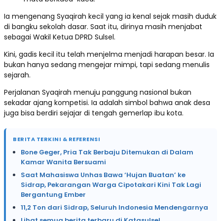
Ia mengenang Syaqirah kecil yang ia kenal sejak masih duduk
di bangku sekolah dasar. Saat itu, dirinya masih menjabat
sebagai Wakil Ketua DPRD Sulsel.
Kini, gadis kecil itu telah menjelma menjadi harapan besar. Ia
bukan hanya sedang mengejar mimpi, tapi sedang menulis
sejarah.
Perjalanan Syaqirah menuju panggung nasional bukan
sekadar ajang kompetisi. Ia adalah simbol bahwa anak desa
juga bisa berdiri sejajar di tengah gemerlap ibu kota.
BERITA TERKINI & REFERENSI
Bone Geger, Pria Tak Berbaju Ditemukan di Dalam
Kamar Wanita Bersuami
Saat Mahasiswa Unhas Bawa ‘Hujan Buatan’ ke
Sidrap, Pekarangan Warga Cipotakari Kini Tak Lagi
Bergantung Ember
11,2 Ton dari Sidrap, Seluruh Indonesia Mendengarnya
Lihat semua berita terbaru di Katasulsel