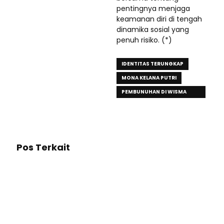
pentingnya menjaga
keamanan diri di tengah
dinamika sosial yang
penuh risiko. (*)
IDENTITAS TERUNGKAP
MONA KELANA PUTRI
PEMBUNUHAN DI WISMA
SIDRAP
Pos Terkait