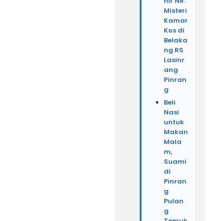
hir NR:
Misteri
Kamar
Kos di
Belaka
ng RS
Lasinr
ang
Pinran
g
Beli
Nasi
untuk
Makan
Mala
m,
Suami
di
Pinran
g
Pulan
g
Temuk