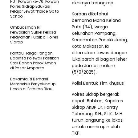
HUT Polwan ke-76: Polwan
akhirnya terungkap.
Polres Sidrap Edukasi
Pelajar Lewat “Police Go to
Korban diketahui
School
bernama Mona Kelana
Putri (34), warga
Ombudsman RI
Perwakilan Sulsel Periksa
Kelurahan Pampang,
Pelayanan Publik di Polres
Kecamatan Panakkukang,
Sidrap
Kota Makassar. Ia
ditemukan tewas dengan
Pantau Harga Pangan,
Babinsa Polewali Pastikan
luka parah di bagian leher
Stok Bahan Pokok Aman
pada Jumat malam
di Pasar Amparita
(5/9/2025).
Bakamla RI Berhasil
Polisi Bentuk Tim Khusus
Membekuk Penyelundup
Heroin di Perairan Riau
Polres Sidrap bergerak
cepat. Bahkan, Kapolres
Sidrap AKBP Dr. Fantry
Taherong, S.H., S.I.K., M.H.
turun langsung ke lokasi
untuk memimpin olah
TKP.