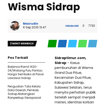
Wisma Sidrap
Masrudin
0
7733
HEADLINE
6 Sep 2025 13:47
2 MENIT MEMBACA
Pos Terkait
Sidraptimur.com,
Sidrap
– Kasus
Babinsa Ramil 1420-
pembunuhan di Wisma
04/Watang Pulu Pantau
Grand Dua Pitue,
Harga Sembako di Pasar
Kecamatan Dua Pitue,
Lawawoi Sidrap
Kabupaten Sidrap,
Penguatan Tata Kelola
Sulawesi Selatan, terus
Data Daerah, Pemkab
menyita perhatian publik.
Sidrap Matangkan
Setelah sempat menjadi
Ranperbup Geospasial
misteri, identitas korban