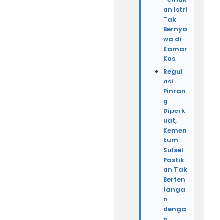
an Istri
Tak
Bernya
wa di
Kamar
Kos
Regul
asi
Pinran
g
Diperk
uat,
Kemen
kum
Sulsel
Pastik
an Tak
Berten
tanga
n
denga
n