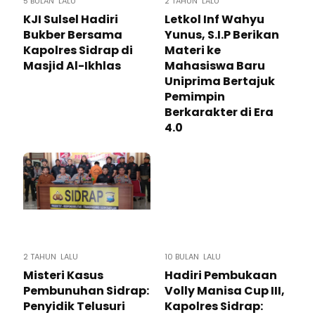
5 BULAN LALU
2 TAHUN LALU
KJI Sulsel Hadiri
Letkol Inf Wahyu
Bukber Bersama
Yunus, S.I.P Berikan
Kapolres Sidrap di
Materi ke
Masjid Al-Ikhlas
Mahasiswa Baru
Uniprima Bertajuk
Pemimpin
Berkarakter di Era
4.0
2 TAHUN LALU
10 BULAN LALU
Misteri Kasus
Hadiri Pembukaan
Pembunuhan Sidrap:
Volly Manisa Cup III,
Penyidik Telusuri
Kapolres Sidrap: