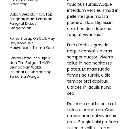
Sidenreng
faucibus turpis. Augue
interdum velit euismod in
Bukan Sekadar Hak, Tapi
pellentesque massa
Penghargaan: Kenaikan
placerat duis. Dignissim
Pangkat Diatas
Pengabdian
cras tincidunt lobortis
feugiat vivamus.
Polres Sidrap On Call, May
Day Kondusif,
Enim facilisis gravida
Masyarakat: Terima Kasih
neque convallis a cras
semper auctor. Viverra
Pasiter Letda Inf Murjalil
dan Tim Satgas TMMD
tellus in hac habitasse
Sempatkan Waktu
platea. Et malesuada
Istirahat untuk Mancing
fames ac turpis. Odio
Bersama Warga
tempor orci dapibus
ultrices in iaculis nunc
sed.
Dui nunc mattis enim ut
tellus elementum. Cras
ornare arcu dui vivamus
arcu. Feugiat nisl pretium
fusce id velit ut tortor