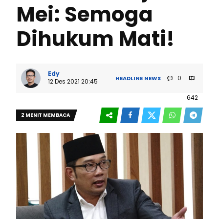
Mei: Semoga
Dihukum Mati!
Edy
0
HEADLINE
NEWS
12 Des 2021 20:45
642
2 MENIT MEMBACA