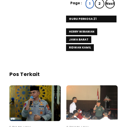
Page :
1
2
Next
GURU PERKOSA 21
SANTRIWATI
HERRY WIRAWAN
JAWA BARAT
RIDWAN KAMIL
Pos Terkait