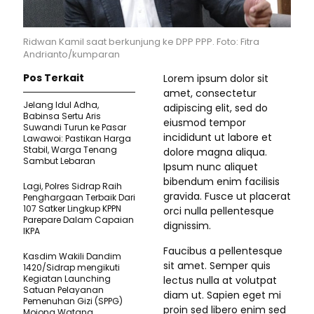
Ridwan Kamil saat berkunjung ke DPP PPP. Foto: Fitra
Andrianto/kumparan
Pos Terkait
Lorem ipsum dolor sit
amet, consectetur
Jelang Idul Adha,
adipiscing elit, sed do
Babinsa Sertu Aris
eiusmod tempor
Suwandi Turun ke Pasar
incididunt ut labore et
Lawawoi: Pastikan Harga
Stabil, Warga Tenang
dolore magna aliqua.
Sambut Lebaran
Ipsum nunc aliquet
bibendum enim facilisis
Lagi, Polres Sidrap Raih
gravida. Fusce ut placerat
Penghargaan Terbaik Dari
107 Satker Lingkup KPPN
orci nulla pellentesque
Parepare Dalam Capaian
dignissim.
IKPA
Faucibus a pellentesque
Kasdim Wakili Dandim
sit amet. Semper quis
1420/Sidrap mengikuti
Kegiatan Launching
lectus nulla at volutpat
Satuan Pelayanan
diam ut. Sapien eget mi
Pemenuhan Gizi (SPPG)
proin sed libero enim sed
Mojong Watang