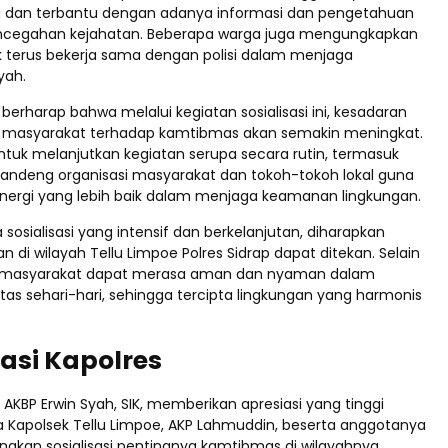
 dan terbantu dengan adanya informasi dan pengetahuan
encegahan kejahatan. Beberapa warga juga mengungkapkan
k terus bekerja sama dengan polisi dalam menjaga
yah.
erharap bahwa melalui kegiatan sosialisasi ini, kesadaran
n masyarakat terhadap kamtibmas akan semakin meningkat.
ntuk melanjutkan kegiatan serupa secara rutin, termasuk
ndeng organisasi masyarakat dan tokoh-tokoh lokal guna
nergi yang lebih baik dalam menjaga keamanan lingkungan.
osialisasi yang intensif dan berkelanjutan, diharapkan
an di wilayah Tellu Limpoe Polres Sidrap dapat ditekan. Selain
an masyarakat dapat merasa aman dan nyaman dalam
itas sehari-hari, sehingga tercipta lingkungan yang harmonis
asi Kapolres
, AKBP Erwin Syah, SIK, memberikan apresiasi yang tinggi
 Kapolsek Tellu Limpoe, AKP Lahmuddin, beserta anggotanya
akan sosialisasi pentingnya kamtibmas di wilayahnya.