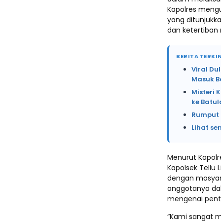
Kapolres meng
yang ditunjuk
dan ketertiban
BERITA TERKIN
Viral Du
Masuk B
Misteri 
ke Batu
Rumput 
Lihat se
Menurut Kapolre
Kapolsek Tellu
dengan masyara
anggotanya da
mengenai penti
“Kami sangat m