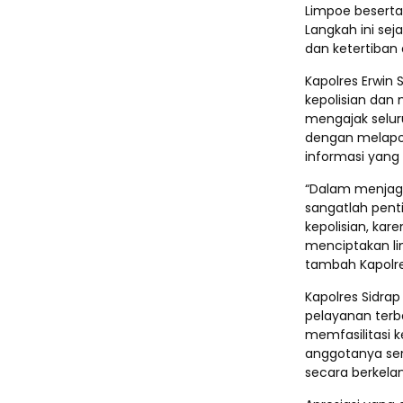
Limpoe beserta
Langkah ini se
dan ketertiban 
Kapolres Erwin
kepolisian dan
mengajak selur
dengan melapo
informasi yang
“Dalam menjaga
sangatlah pent
kepolisian, kar
menciptakan l
tambah Kapolre
Kapolres Sidr
pelayanan terb
memfasilitasi k
anggotanya ser
secara berkelan