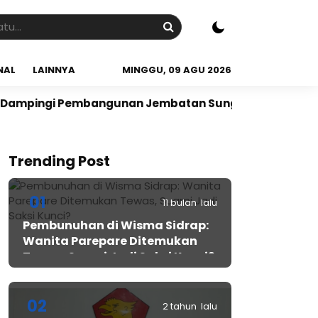
NAL
LAINNYA
MINGGU, 09 AGU 2026
gunan Jembatan Sungai Bolalele di Desa Abokongan
Trending Post
01
11 bulan lalu
Pembunuhan di Wisma Sidrap:
Wanita Parepare Ditemukan
Tewas, Suami Jadi Saksi Kunci?
02
2 tahun lalu