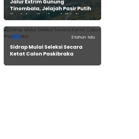
Jalur Extrim Gunung
Tinombala, Jelajah Pasir Putih
Tanjakan Tertinggi di Sulteng
06
3 tahun lalu
Sidrap Mulai Seleksi Secara
Ketat Calon Paskibraka