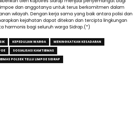
 diberikan oleh Kapolres Sidrap menjadi penyemangat bagi
 Limpoe dan anggotanya untuk terus berkomitmen dalam
an wilayah. Dengan kerja sama yang baik antara polisi dan
harapkan kejahatan dapat ditekan dan tercipta lingkungan
a harmonis bagi seluruh warga Sidrap.(*)
SIK
KEPEDULIAN WARGA
MENINGKATKAN KESADARAN
POE
SOSIALISASI KAMTIBMAS
IBMAS POLSEK TELLU LIMPOE SIDRAP