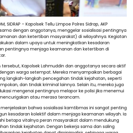
, SIDRAP – Kapolsek Tellu Limpoe Polres Sidrap, AKP
sama dengan anggotanya, menggelar sosialisasi pentingnya
manan dan ketertiban masyarakat) di wilayahnya. Kegiatan
 dilakukan dalam upaya untuk meningkatkan kesadaran
an pentingnya menjaga keamanan dan ketertiban di
ar.
 tersebut, Kapolsek Lahmuddin dan anggotanya secara aktif
 dengan warga setempat. Mereka menyampaikan berbagai
ang langkah-langkah pencegahan tindak kejahatan, seperti
mpokan, dan tindak kriminal lainnya. Selain itu, mereka juga
kasi mengenai pentingnya melapor ke polisi jika menemui
 mencurigakan atau merasa terancam.
menjelaskan bahwa sosialisasi kamtibmas ini sangat penting
n kesadaran kolektif dalam menjaga keamanan wilayah. Ia
hi betapa vitalnya peran masyarakat dalam mendukung
an tindak kejahatan. Dengan bekerja sama dan saling
diharapkan kejahatan dapat diminimalisir, sehingga warga