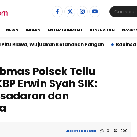
NEWS
INDEKS
ENTERTAINMENT
KESEHATAN
NASIO
judkan Ketahanan Pangan
Babinsa Dampingi Pemban
ibmas Polsek Tellu
BP Erwin Syah SIK:
sadaran dan
a
0
200
UNCATEGORIZED