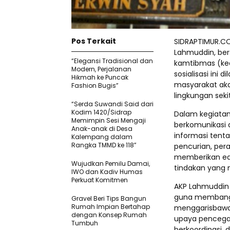
Pos Terkait
SIDRAPTIMUR.COM
Lahmuddin, ber
“Elegansi Tradisional dan
kamtibmas (kea
Modern, Perjalanan
sosialisasi ini
Hikmah ke Puncak
masyarakat ak
Fashion Bugis”
lingkungan sekit
“Serda Suwandi Said dari
Kodim 1420/Sidrap
Dalam kegiatan
Memimpin Sesi Mengaji
berkomunikasi
Anak-anak di Desa
informasi tent
Kalempang dalam
Rangka TMMD ke 118”
pencurian, pera
memberikan edu
Wujudkan Pemilu Damai,
tindakan yang
IWO dan Kadiv Humas
Perkuat Komitmen
AKP Lahmuddin 
guna membangu
Gravel Beri Tips Bangun
Rumah Impian Bertahap
menggarisbawa
dengan Konsep Rumah
upaya pencegah
Tumbuh
berkoordinasi, 