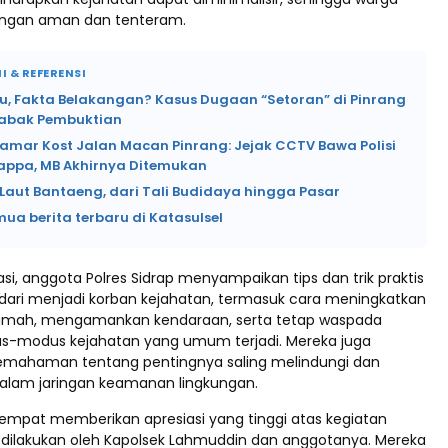
engan aman dan tenteram.
I & REFERENSI
lu, Fakta Belakangan? Kasus Dugaan “Setoran” di Pinrang
abak Pembuktian
Kamar Kost Jalan Macan Pinrang: Jejak CCTV Bawa Polisi
lappa, MB Akhirnya Ditemukan
Laut Bantaeng, dari Tali Budidaya hingga Pasar
mua berita terbaru di Katasulsel
asi, anggota Polres Sidrap menyampaikan tips dan trik praktis
ari menjadi korban kejahatan, termasuk cara meningkatkan
umah, mengamankan kendaraan, serta tetap waspada
s-modus kejahatan yang umum terjadi. Mereka juga
mahaman tentang pentingnya saling melindungi dan
alam jaringan keamanan lingkungan.
empat memberikan apresiasi yang tinggi atas kegiatan
ng dilakukan oleh Kapolsek Lahmuddin dan anggotanya. Mereka