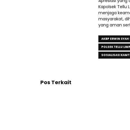
Apresiasi yang
Kapolsek Tellu
menjaga keaman
masyarakat, di
yang aman sert
AKBP ERWIN SYAH 
POLSEK TELLU LIM
SOSIALISASI KAMT
Pos Terkait