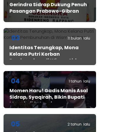
Gerindra Sidrap Dukung Penuh
Pasangan Prabowo-Gibran
03
11 bulan lalu
Identitas Terungkap, Mona
Kelana Putri Korban
Pembunuhan di Wisma Sidrap
04
1 tahun lalu
Momen Haru! Gadis Manis Asal
Sidrap, Syaqirah, Bikin Bupati
Mewek di D’Academy​
05
2 tahun lalu