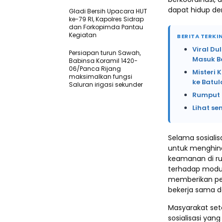
dapat hidup d
Gladi Bersih Upacara HUT
ke-79 RI, Kapolres Sidrap
dan Forkopimda Pantau
Kegiatan
BERITA TERKIN
Viral Du
Persiapan turun Sawah,
Masuk B
Babinsa Koramil 1420-
06/Panca Rijang
Misteri 
maksimalkan fungsi
ke Batu
Saluran irigasi sekunder
Rumput 
Lihat se
Selama sosialis
untuk menghind
keamanan di r
terhadap modu
memberikan pe
bekerja sama d
Masyarakat set
sosialisasi ya