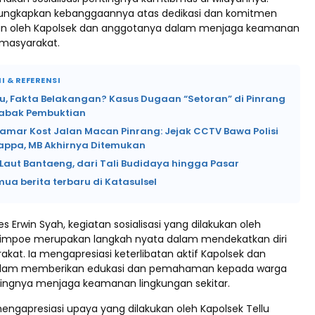
ungkapkan kebanggaannya atas dedikasi dan komitmen
kan oleh Kapolsek dan anggotanya dalam menjaga keamanan
 masyarakat.
I & REFERENSI
lu, Fakta Belakangan? Kasus Dugaan “Setoran” di Pinrang
abak Pembuktian
Kamar Kost Jalan Macan Pinrang: Jejak CCTV Bawa Polisi
lappa, MB Akhirnya Ditemukan
Laut Bantaeng, dari Tali Budidaya hingga Pasar
mua berita terbaru di Katasulsel
s Erwin Syah, kegiatan sosialisasi yang dilakukan oleh
 Limpoe merupakan langkah nyata dalam mendekatkan diri
kat. Ia mengapresiasi keterlibatan aktif Kapolsek dan
lam memberikan edukasi dan pemahaman kepada warga
ngnya menjaga keamanan lingkungan sekitar.
engapresiasi upaya yang dilakukan oleh Kapolsek Tellu