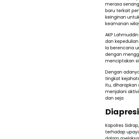
merasa senang
baru terkait p
keinginan untu
keamanan wila
AKP Lahmuddin b
dan kepedulia
Ia berencana u
dengan mengga
menciptakan si
Dengan adanya s
tingkat kejahat
itu, diharapk
menjalani aktiv
dan seja
Diapresi
Kapolres Sidrap
terhadap upaya
dalam melaksan