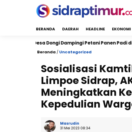
BERANDA
DAERAH
HEADLINE
EKONOMI
a Dongi Dampingi Petani Panen Padi di Pitu Riawa, Wu
Beranda
/
Uncategorized
Sosialisasi Kamt
Limpoe Sidrap, AK
Meningkatkan Ke
Kepedulian Warg
Masrudin
31 Mei 2023 08:34