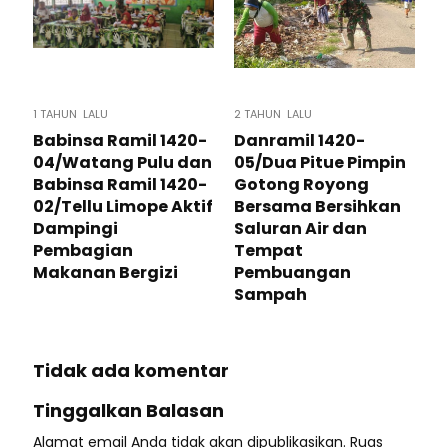
1 TAHUN LALU
2 TAHUN LALU
Babinsa Ramil 1420-
Danramil 1420-
04/Watang Pulu dan
05/Dua Pitue Pimpin
Babinsa Ramil 1420-
Gotong Royong
02/Tellu Limope Aktif
Bersama Bersihkan
Dampingi
Saluran Air dan
Pembagian
Tempat
Makanan Bergizi
Pembuangan
Sampah
Tidak ada komentar
Tinggalkan Balasan
Alamat email Anda tidak akan dipublikasikan.
Ruas