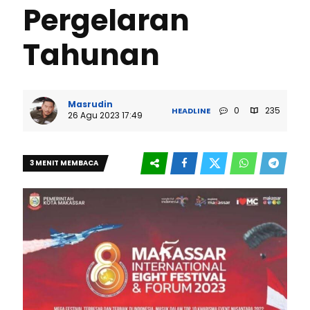
Pergelaran
Tahunan
Masrudin
0
235
HEADLINE
26 Agu 2023 17:49
3 MENIT MEMBACA