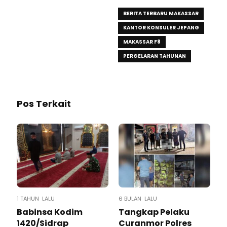
BERITA TERBARU MAKASSAR
KANTOR KONSULER JEPANG
MAKASSAR F8
PERGELARAN TAHUNAN
Pos Terkait
1 TAHUN LALU
6 BULAN LALU
Babinsa Kodim
Tangkap Pelaku
1420/Sidrap
Curanmor Polres