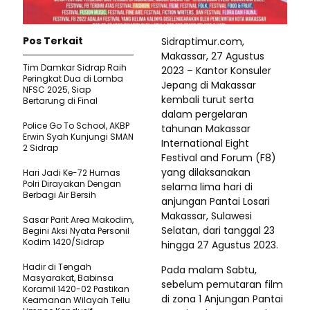
Pos Terkait
Sidraptimur.com,
Makassar, 27 Agustus
Tim Damkar Sidrap Raih
2023 – Kantor Konsuler
Peringkat Dua di Lomba
Jepang di Makassar
NFSC 2025, Siap
kembali turut serta
Bertarung di Final
dalam pergelaran
Police Go To School, AKBP
tahunan Makassar
Erwin Syah Kunjungi SMAN
International Eight
2 Sidrap
Festival and Forum (F8)
yang dilaksanakan
Hari Jadi Ke-72 Humas
Polri Dirayakan Dengan
selama lima hari di
Berbagi Air Bersih
anjungan Pantai Losari
Makassar, Sulawesi
Sasar Parit Area Makodim,
Selatan, dari tanggal 23
Begini Aksi Nyata Personil
Kodim 1420/Sidrap
hingga 27 Agustus 2023.
Hadir di Tengah
Pada malam Sabtu,
Masyarakat, Babinsa
sebelum pemutaran film
Koramil 1420-02 Pastikan
di zona 1 Anjungan Pantai
Keamanan Wilayah Tellu