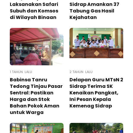
Laksanakan Safari
Sidrap Amankan 37
Subuh dan Komsos
Tabung Gas Hasil
di Wilayah Binaan
Kejahatan
1 TAHUN LALU
2 TAHUN LALU
Babinsa Tanru
Delapan Guru MTsN 2
Tedong Tinjau Pasar
Sidrap Terima SK
Sentral: Pastikan
Kenaikan Pangkat,
Harga dan Stok
Ini Pesan Kepala
Bahan Pokok Aman
Kemenag Sidrap
untuk Warga