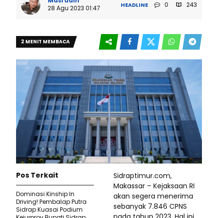
Masrudin
0
243
HEADLINE
28 Agu 2023 01:47
2 MENIT MEMBACA
Pos Terkait
Sidraptimur.com,
Makassar – Kejaksaan RI
Dominasi Kinship In
akan segera menerima
Driving! Pembalap Putra
sebanyak 7.846 CPNS
Sidrap Kuasai Podium
pada tahun 2023. Hal ini
Kejurprov Bupati Sidrap