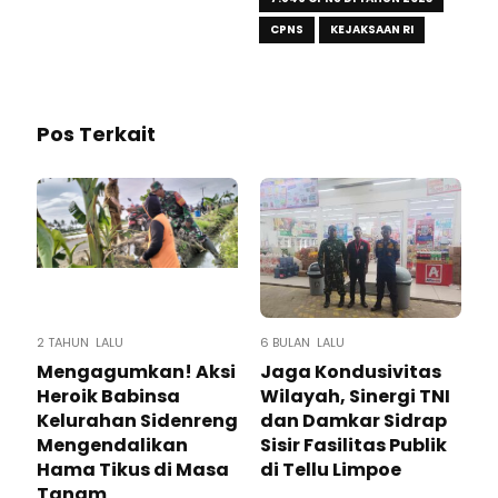
CPNS
KEJAKSAAN RI
Pos Terkait
2 TAHUN LALU
6 BULAN LALU
Mengagumkan! Aksi
Jaga Kondusivitas
Heroik Babinsa
Wilayah, Sinergi TNI
Kelurahan Sidenreng
dan Damkar Sidrap
Mengendalikan
Sisir Fasilitas Publik
Hama Tikus di Masa
di Tellu Limpoe
Tanam