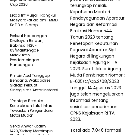
Cup 2026
terungkap melalui
Keputusan Menteri
Letda Inf Murjalil Rangkul
Pendayagunaan Aparatur
Masyarakat dalam TMMD
Negara dan Reformasi
Ke 118 di Sidrap
Birokrasi Nomor 544
Perkuat Hanpangan
Tahun 2023 tentang
Diwilayah Binaan,
Penetapan Kebutuhan
Babinsa 1420-
Pegawai Aparatur Sipil
03/Marittengae
Melakukan
Negara di lingkungan
Pendampingan
Kejaksaan Agung RI TA
Hanpangan
2023. Surat Jaksa Agung
Muda Pembinaan Nomor :
Pimpin Apel Tanggap
Bencana, Wakapolres
B-625/C/Cp.2/08/2023
Sidrap: Perkuat
tanggal 14 Agustus 2023
Sinergisitas Antar Instansi
juga telah mengeluarkan
informasi tentang
“Rantepo Berduka:
Kecelakaan Lalu Lintas
sosialisasi penerimaan
Tewaskan Pengendara
CPNS Kejaksaan RI TA
Motor Muda”
2023.
Serka Anwar Kodim
Total ada 7.846 formasi
1420/Sidrap Memimpin