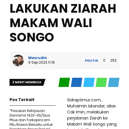
LAKUKAN ZIARAH
MAKAM WALI
SONGO
Masrudin
0
262
POLITIK
9 Sep 2023 11:19
2 MENIT MEMBACA
Pos Terkait
Sidraptimur.com,
Muhaimin Iskandar, alias
“Pasukan Kehijauan:
Cak Imin, melakukan
Danramil 1420-05/Dua
perjalanan Ziarah ke
Pitue dan Forkopincam
Makam Wali Songo yang
Pitu Riawa Bersatu untuk