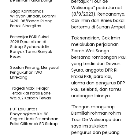
Bersihkan Pasar Dongi”
bertajuk “Tour de
Walisongo” pada Jumat
Jaga Kamtibmas
(8/9/2023). Rencananya,
Wilayah Binaan, Koramil
Cak Imin dan Anies bakal
1420-06/Panca Rijang
Patroli Sinergitas
bertemu di Sunan Ampel.
Porsenijar PGRI Sulsel
Tak sendirian, Cak Imin
2026 Dipusatkan di
melakukan perjalanan
Sidrap, Syaharuddin:
Ziarah Wali Songo
Banyak Tamu Banyak
Rezeki
bersama rombongan PKB,
yang terdiri dari Dewan
Setelah Pinrang, Menyusul
Syuro, anggota DPR RI
Pengukuhan IWO
Fraksi PKB, para kiai,
Enrekang
ulama dan pengurus DPP
Tragedi Mobil Pelajar
PKB, selebriti, dan tamu
Terbalik di Poros Bone-
undangan lainnya.
Wajo, 2 Korban Tewas
“Dengan mengucap
HUT Lalu Lintas
Bismillahirohmanirohim
Bhayangkara Ke-68:
Segera Hadir Perlombaan
Tour De Walisongo dan
Polisi Cilik Anak SD Sidrap
saya instruksikan
pengurus dan pejuang