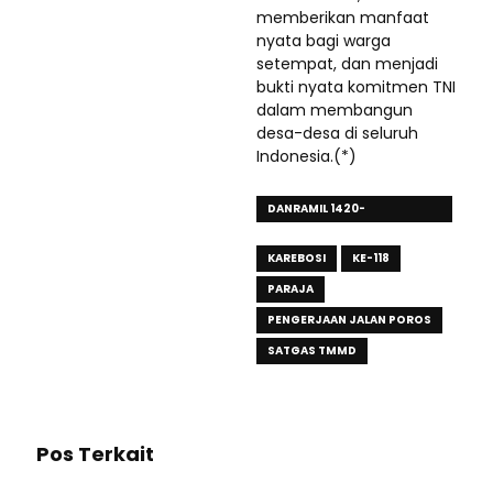
memberikan manfaat
nyata bagi warga
setempat, dan menjadi
bukti nyata komitmen TNI
dalam membangun
desa-desa di seluruh
Indonesia.(*)
DANRAMIL 1420-
03/MARITENGNGAE
KAREBOSI
KE-118
PARAJA
PENGERJAAN JALAN POROS
SATGAS TMMD
Pos Terkait