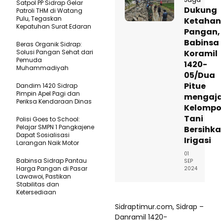
Satpol PP Sidrap Gelar
Dukung
Patroli THM di Watang
Pulu, Tegaskan
Ketaha
Kepatuhan Surat Edaran
Pangan,
Babinsa
Beras Organik Sidrap:
Solusi Pangan Sehat dari
Koramil
Pemuda
1420-
Muhammadiyah
05/Dua
Pitue
Dandim 1420 Sidrap
Pimpin Apel Pagi dan
mengaj
Periksa Kendaraan Dinas
Kelomp
Tani
Polisi Goes to School:
Pelajar SMPN 1 Pangkajene
Bersihk
Dapat Sosialisasi
Irigasi
Larangan Naik Motor
01
Babinsa Sidrap Pantau
SEP
Harga Pangan di Pasar
2024
Lawawoi, Pastikan
Stabilitas dan
Ketersediaan
Sidraptimur.com, Sidrap –
Danramil 1420-