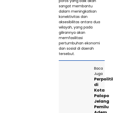
poros yang baik akan
sangat membantu
dalam meningkatkan
konektivitas dan
aksesibilitas antara dua
wilayah, yang pada
gilirannya akan
memfasilitasi
pertumbuhan ekonomi
dan sosial di daerah
tersebut.
Baca
Juga
Perpolit
di
Kota
Palopo
Jelang
Pemilu
Adem