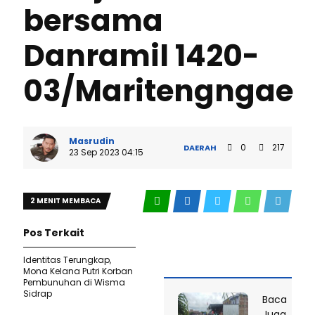
bersama
Danramil 1420-
03/Maritengngae
Masrudin
0
217
DAERAH
23 Sep 2023 04:15
2 MENIT MEMBACA
Pos Terkait
Identitas Terungkap,
Mona Kelana Putri Korban
Pembunuhan di Wisma
Sidrap
Baca
Juga