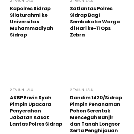
2 TAHUN LALU
2 TAHUN LALU
Kapolres Sidrap
Satlantas Polres
Silaturahmi ke
Sidrap Bagi
Universitas
Sembako ke Warga
Muhammadiyah
di Hari ke-11 Ops
Sidrap
Zebra
2 TAHUN LALU
2 TAHUN LALU
AKBP Erwin Syah
Dandim 1420/Sidrap
Pimpin Upacara
Pimpin Penanaman
Penyerahan
Pohon Serentak
Jabatan Kasat
Mencegah Banjir
Lantas Polres Sidrap
dan Tanah Longsor
Serta Penghijauan