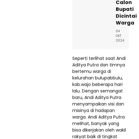
Calon
Bupati
Dicintai
Warga
04
OKT
2024
Seperti terlihat saat Andi
Aditya Putra dan timnya
berte­mu warga di
kelurahan bulupabbulu,
kab.wajo beberapa hari
lalu. Dengan se­mangat
baru, Andi Aditya Putra
me­nyam­­­­paikan visi dan
misi­nya di hadapan
warga. Andi Aditya Putra
melihat, banyak yang
bisa dikerjakan oleh wakil
rakyat baik di tingkat