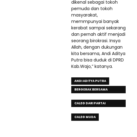
dikenal sebagai tokoh
pemuda dan tokoh
masyarakat,
memmpunyai banyak
kerabat sampai sekarang
dan pernah aktif menjadi
seorang birokrasi. Insya
Allah, dengan dukungan
kita bersama, Andi Aditya
Putra bisa duduk di DPRD
Kab.Wajo,” katanya.
ANDI ADITYA PUTRA
BERGERAK BERSAMA
MASYARAKAT
CALEG DARI PARTAI
GERINDRA
CALEG MUDA