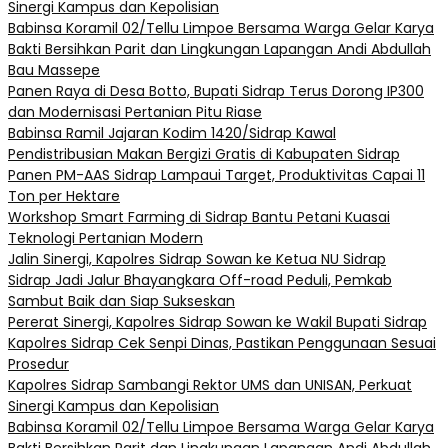
Sinergi Kampus dan Kepolisian
Babinsa Koramil 02/Tellu Limpoe Bersama Warga Gelar Karya
Bakti Bersihkan Parit dan Lingkungan Lapangan Andi Abdullah
Bau Massepe
Panen Raya di Desa Botto, Bupati Sidrap Terus Dorong IP300
dan Modernisasi Pertanian Pitu Riase
Babinsa Ramil Jajaran Kodim 1420/Sidrap Kawal
Pendistribusian Makan Bergizi Gratis di Kabupaten Sidrap
Panen PM-AAS Sidrap Lampaui Target, Produktivitas Capai 11
Ton per Hektare
Workshop Smart Farming di Sidrap Bantu Petani Kuasai
Teknologi Pertanian Modern
Jalin Sinergi, Kapolres Sidrap Sowan ke Ketua NU Sidrap
Sidrap Jadi Jalur Bhayangkara Off-road Peduli, Pemkab
Sambut Baik dan Siap Sukseskan
Pererat Sinergi, Kapolres Sidrap Sowan ke Wakil Bupati Sidrap
Kapolres Sidrap Cek Senpi Dinas, Pastikan Penggunaan Sesuai
Prosedur
Kapolres Sidrap Sambangi Rektor UMS dan UNISAN, Perkuat
Sinergi Kampus dan Kepolisian
Babinsa Koramil 02/Tellu Limpoe Bersama Warga Gelar Karya