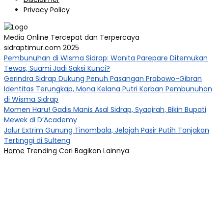
Privacy Policy
Media Online Tercepat dan Terpercaya
sidraptimur.com 2025
Pembunuhan di Wisma Sidrap: Wanita Parepare Ditemukan
Tewas, Suami Jadi Saksi Kunci?
Gerindra Sidrap Dukung Penuh Pasangan Prabowo-Gibran
Identitas Terungkap, Mona Kelana Putri Korban Pembunuhan
di Wisma Sidrap
Momen Haru! Gadis Manis Asal Sidrap, Syaqirah, Bikin Bupati
Mewek di D’Academy​
Jalur Extrim Gunung Tinombala, Jelajah Pasir Putih Tanjakan
Tertinggi di Sulteng
Home
Trending
Cari
Bagikan
Lainnya