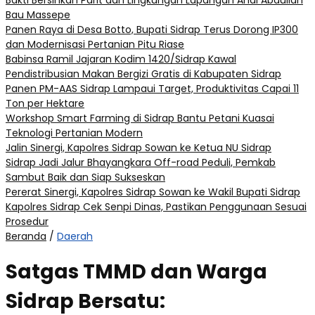
Bakti Bersihkan Parit dan Lingkungan Lapangan Andi Abdullah
Bau Massepe
Panen Raya di Desa Botto, Bupati Sidrap Terus Dorong IP300
dan Modernisasi Pertanian Pitu Riase
Babinsa Ramil Jajaran Kodim 1420/Sidrap Kawal
Pendistribusian Makan Bergizi Gratis di Kabupaten Sidrap
Panen PM-AAS Sidrap Lampaui Target, Produktivitas Capai 11
Ton per Hektare
Workshop Smart Farming di Sidrap Bantu Petani Kuasai
Teknologi Pertanian Modern
Jalin Sinergi, Kapolres Sidrap Sowan ke Ketua NU Sidrap
Sidrap Jadi Jalur Bhayangkara Off-road Peduli, Pemkab
Sambut Baik dan Siap Sukseskan
Pererat Sinergi, Kapolres Sidrap Sowan ke Wakil Bupati Sidrap
Kapolres Sidrap Cek Senpi Dinas, Pastikan Penggunaan Sesuai
Prosedur
Beranda
/
Daerah
Satgas TMMD dan Warga
Sidrap Bersatu: