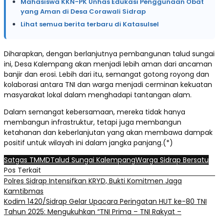
Mahasiswa KKN-PK Unhas Edukasi Penggunaan Obat
yang Aman di Desa Corawali Sidrap
Lihat semua berita terbaru di Katasulsel
Diharapkan, dengan berlanjutnya pembangunan talud sungai
ini, Desa Kalempang akan menjadi lebih aman dari ancaman
banjir dan erosi. Lebih dari itu, semangat gotong royong dan
kolaborasi antara TNI dan warga menjadi cerminan kekuatan
masyarakat lokal dalam menghadapi tantangan alam.
Dalam semangat kebersamaan, mereka tidak hanya
membangun infrastruktur, tetapi juga membangun
ketahanan dan keberlanjutan yang akan membawa dampak
positif untuk wilayah ini dalam jangka panjang.(*)
Satgas TMMD
Talud Sungai Kalempang
Warga Sidrap Bersatu
Pos Terkait
Polres Sidrap Intensifkan KRYD, Bukti Komitmen Jaga
Kamtibmas
Kodim 1420/Sidrap Gelar Upacara Peringatan HUT ke-80 TNI
Tahun 2025: Mengukuhkan “TNI Prima – TNI Rakyat –