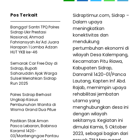
Pos Terkait
Sidraptimur.com, Sidrap –
Dalam upaya
Bangga! Santri TPQ Polres
meningkatkan
Sidrap Ukir Prestasi
konektivitas dan
Nasional, Ahmad
mendukung
Fahriansyah As’Ad Juara
Harapan 1 Lomba Adzan
pertumbuhan ekonomi di
HUT YKB ke-46
wilayah Desa Kalempang,
Kecamatan Pitu Riawa,
Semarak Car Free Day di
Kabupaten Sidrap,
Sidrap, Bupati
Saharuddin Ajak Warga
Danramil 1420-01/Panca
Sulsel Meriahkan Sidrap
Lautang, Kapten Inf Abd.
Run 2025
Rajab, memimpin upaya
rehabilitasi jembatan
Polres Sidrap Berhasil
Ungkap Kasus
utama yang
Pembunuhan Wanita di
menghubungkan desa ini
Wisma Grand Dua Pitue
dengan wilayah
sekitarnya. Kegiatan ini
Pastikan Stok Aman
Pasca Lebaran, Babinsa
dimulai Kamis, 5 Oktober
Koramil 1420-
2023, sebagai bagian dari
03/Maritengngae Pantau