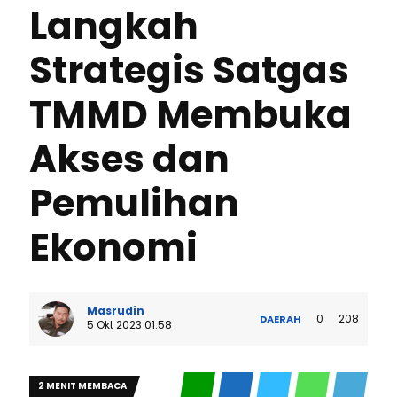
Langkah
Strategis Satgas
TMMD Membuka
Akses dan
Pemulihan
Ekonomi
Masrudin
0
208
DAERAH
5 Okt 2023 01:58
2 MENIT MEMBACA