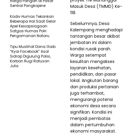
proyek TNI Manunggal
Harga Pangan di Pasar
Sentral Pangkajene
Masuk Desa (TMMD) Ke-
118.
Kadiv Humas Tekankan
Beberapa Hal Saat Gelar
Sebelumnya, Desa
Apel Kesiapsiagaan
Kalempang menghadapi
Satgas Humas Polri
Pengamanan Nataru
tantangan besar akibat
jembatan ini dalam
Tipu Muslihat Dana Gaib:
kondisi rusak parah.
“Kyai Facebook” Asal
Warga setempat
Sidrap Digulung Polisi,
Korban Rugi Ratusan
kesulitan mengakses
Juta
layanan kesehatan,
pendidikan, dan pasar
lokal. Angkutan barang
dan produksi pertanian
juga terhambat,
mengurangi potensi
ekonomi desa secara
signifikan. Kondisi ini
menjadi pembatas
dalam pertumbuhan
ekonomi masyarakat.