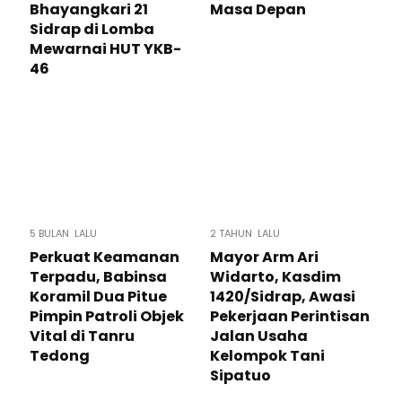
Bhayangkari 21
Masa Depan
Sidrap di Lomba
Mewarnai HUT YKB-
46
5 BULAN LALU
2 TAHUN LALU
Perkuat Keamanan
Mayor Arm Ari
Terpadu, Babinsa
Widarto, Kasdim
Koramil Dua Pitue
1420/Sidrap, Awasi
Pimpin Patroli Objek
Pekerjaan Perintisan
Vital di Tanru
Jalan Usaha
Tedong
Kelompok Tani
Sipatuo