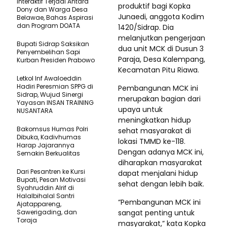
Interaktif Terjadi Antara
produktif bagi Kopka
Dony dan Warga Desa
Junaedi, anggota Kodim
Belawae, Bahas Aspirasi
dan Program DOATA
1420/Sidrap. Dia
melanjutkan pengerjaan
Bupati Sidrap Saksikan
dua unit MCK di Dusun 3
Penyembelihan Sapi
Paraja, Desa Kalempang,
Kurban Presiden Prabowo
Kecamatan Pitu Riawa.
Letkol Inf Awaloeddin
Hadiri Peresmian SPPG di
Pembangunan MCK ini
Sidrap, Wujud Sinergi
merupakan bagian dari
Yayasan INSAN TRAINING
upaya untuk
NUSANTARA
meningkatkan hidup
Bakomsus Humas Polri
sehat masyarakat di
Dibuka, Kadivhumas
lokasi TMMD ke-118.
Harap Jajarannya
Dengan adanya MCK ini,
Semakin Berkualitas
diharapkan masyarakat
Dari Pesantren ke Kursi
dapat menjalani hidup
Bupati, Pesan Motivasi
sehat dengan lebih baik.
Syahruddin Alrif di
Halalbihalal Santri
“Pembangunan MCK ini
Ajatappareng,
Sawerigading, dan
sangat penting untuk
Toraja
masyarakat,” kata Kopka