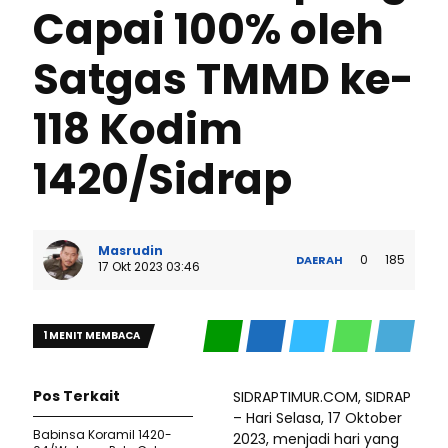
Capai 100% oleh
Satgas TMMD ke-
118 Kodim
1420/Sidrap
Masrudin
0
185
DAERAH
17 Okt 2023 03:46
1 MENIT MEMBACA
Pos Terkait
SIDRAPTIMUR.COM, SIDRAP
– Hari Selasa, 17 Oktober
Babinsa Koramil 1420-
2023, menjadi hari yang