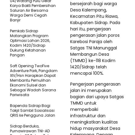
04/Watang Pulu Gelar
bersejarah bagi warga
Karya Bakti Pembersihan
Desa Kalempang,
Saluran Air Bersama
Warga Demi Cegah
Kecamatan Pitu Riawa,
Banjir
Kabupaten Sidrap. Pada
hari itu, pengerjaan
Pemkab Sidrap
pengerasan jalan poros
Matangkan Program
Optimasi Lahan 2026,
Karebosi Paraja oleh
Kodim 1420/Sidrap
Satgas TNI Manunggal
Dukung Ketahanan
Membangun Desa
Pangan
(TMMD) ke-118 Kodim
Soft Opening TwoFive
1420/Sidrap telah
Adventure Park, Pangdam
mencapai 100%.
XIV/Hsn Harapkan Dapat
Membantu Pemulihan
Pengerjaan pengerasan
Ekonomi Sulsel dan
Sebagai Wadah Sarana
jalan ini merupakan
Pariwisata
bagian dari upaya Satgas
TMMD untuk
Bapenda Sidrap Bagi
memperbaiki
Takjil Sambil Sosialisasi
QRIS ke Pengguna Jalan
infrastruktur dan
meningkatkan kualitas
Sidrap Berduka,
hidup masyarakat Desa
Purnawirawan TNI-AD
Kalempang. Dengan