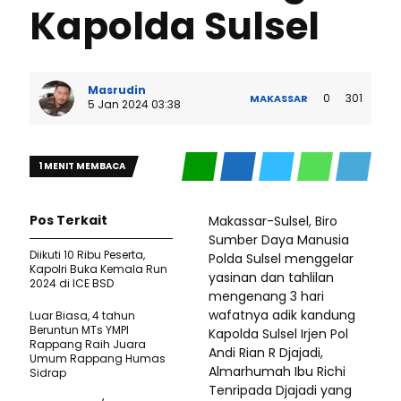
Kapolda Sulsel
Masrudin
0
301
MAKASSAR
5 Jan 2024 03:38
1 MENIT MEMBACA
Pos Terkait
Makassar-Sulsel, Biro
Sumber Daya Manusia
Diikuti 10 Ribu Peserta,
Polda Sulsel menggelar
Kapolri Buka Kemala Run
yasinan dan tahlilan
2024 di ICE BSD
mengenang 3 hari
wafatnya adik kandung
Luar Biasa, 4 tahun
Beruntun MTs YMPI
Kapolda Sulsel Irjen Pol
Rappang Raih Juara
Andi Rian R Djajadi,
Umum Rappang Humas
Almarhumah Ibu Richi
Sidrap
Tenripada Djajadi yang