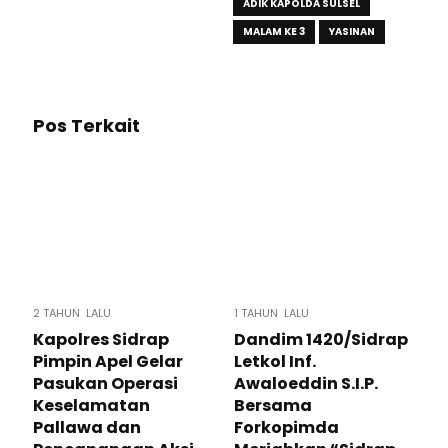
ADIK KAPOLDA SULSEL
MALAM KE 3
YASINAN
Pos Terkait
2 TAHUN LALU
1 TAHUN LALU
Kapolres Sidrap
Dandim 1420/Sidrap
Pimpin Apel Gelar
Letkol Inf.
Pasukan Operasi
Awaloeddin S.I.P.
Keselamatan
Bersama
Pallawa dan
Forkopimda