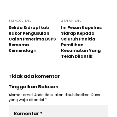
3 MINGGU LALU
2 TAHUN LALU
Sekda Sidrap Ikuti
Ini Pesan Kapolres
Rakor Pengusulan
Sidrap Kepada
Calon Penerima BSPS
Seluruh Panitia
Bersama
Pemilihan
Kemendagri
Kecamatan Yang
Telah Dilantik
Tidak ada komentar
Tinggalkan Balasan
Alamat email Anda tidak akan dipublikasikan.
Ruas
yang wajib ditandai
*
Komentar
*