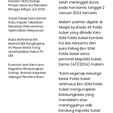
Kasdim 1420/Sidrap
telah meninggal dunia
Pimpin Upacara Bendera
pada hari kamis tanggal 2
Minggu Ketiga Juli 2025
Januari 2024 kemarin.
Sidak Polsek Samarinda
Malam yasinan digelar di
Kota, Kapolri Tekankan
Berantas Premanisme-
Masjid Syuhada 45 Polda
Optimalkan Pelayanan
Sulsel yang dihadiri Karo
SDM Polda Sulsel Kombes
Buka Matsama MA
Pol Aris Haryanto dan
Mahad DDI Pangkajene,
Ini Pesan Moral Yang
para Kabag Biro SDM
disampaikan Ketua PC
Polda Sulsel serta
DDI
personel Mapolda Sulsel,
Kamis (4/1/2024) malam.
Evaluasi dan Rencana
Kegiatan Bhayangkari
Sidrap: Arahan Kapolres
“Kami segenap keluarga
sebagai Pembina Baru
besar Polda Sulsel
terkhusus Biro SDM Polda
Sulsel mengucapkan
belasungkawa yang
mendalam atas
meninggalnya adik
kandung Kapolda Sulsel