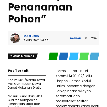
Penanaman
Pohon”
Masrudin
0
204
DAERAH
6 Jan 2024 03:55
2 MENIT MEMBACA
Pos Terkait
Sidrap — Batu Tuud
Koramil 1420-02/Tellu
Kodim 1420/Sidrap Kawal
Limpoe, Serma Abdul
Misi Gizi! Ribuan Siswa
Halim, bersama dengan
Dapat Makanan Gratis
Forkopincam wilayah
setempat dan
Masuki Purna Bakti, AKBP
Sudirno Sampaikan
masyarakat sekitar,
Permintaan Maaf dan
melaksanakan karya bakti