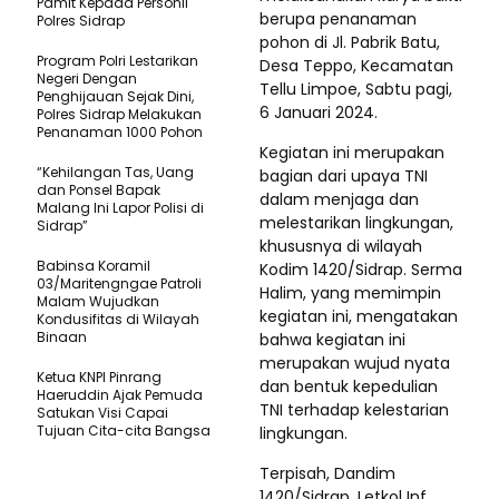
Pamit Kepada Personil
berupa penanaman
Polres Sidrap
pohon di Jl. Pabrik Batu,
Program Polri Lestarikan
Desa Teppo, Kecamatan
Negeri Dengan
Tellu Limpoe, Sabtu pagi,
Penghijauan Sejak Dini,
6 Januari 2024.
Polres Sidrap Melakukan
Penanaman 1000 Pohon
Kegiatan ini merupakan
“Kehilangan Tas, Uang
bagian dari upaya TNI
dan Ponsel Bapak
dalam menjaga dan
Malang Ini Lapor Polisi di
melestarikan lingkungan,
Sidrap”
khususnya di wilayah
Babinsa Koramil
Kodim 1420/Sidrap. Serma
03/Maritengngae Patroli
Halim, yang memimpin
Malam Wujudkan
kegiatan ini, mengatakan
Kondusifitas di Wilayah
Binaan
bahwa kegiatan ini
merupakan wujud nyata
Ketua KNPI Pinrang
dan bentuk kepedulian
Haeruddin Ajak Pemuda
TNI terhadap kelestarian
Satukan Visi Capai
Tujuan Cita-cita Bangsa
lingkungan.
Terpisah, Dandim
1420/Sidrap, Letkol Inf