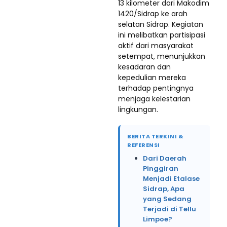
13 kilometer dari Makodim
1420/Sidrap ke arah
selatan Sidrap. Kegiatan
ini melibatkan partisipasi
aktif dari masyarakat
setempat, menunjukkan
kesadaran dan
kepedulian mereka
terhadap pentingnya
menjaga kelestarian
lingkungan.
BERITA TERKINI &
REFERENSI
Dari Daerah
Pinggiran
Menjadi Etalase
Sidrap, Apa
yang Sedang
Terjadi di Tellu
Limpoe?