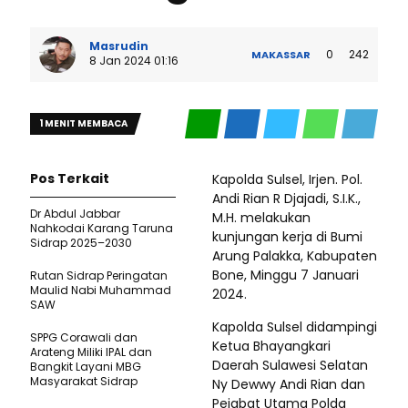
Masrudin
0
242
MAKASSAR
8 Jan 2024 01:16
1 MENIT MEMBACA
Pos Terkait
Kapolda Sulsel, Irjen. Pol.
Andi Rian R Djajadi, S.I.K.,
Dr Abdul Jabbar
M.H. melakukan
Nahkodai Karang Taruna
kunjungan kerja di Bumi
Sidrap 2025–2030
Arung Palakka, Kabupaten
Bone, Minggu 7 Januari
Rutan Sidrap Peringatan
Maulid Nabi Muhammad
2024.
SAW
Kapolda Sulsel didampingi
SPPG Corawali dan
Ketua Bhayangkari
Arateng Miliki IPAL dan
Daerah Sulawesi Selatan
Bangkit Layani MBG
Masyarakat Sidrap
Ny Dewwy Andi Rian dan
Pejabat Utama Polda