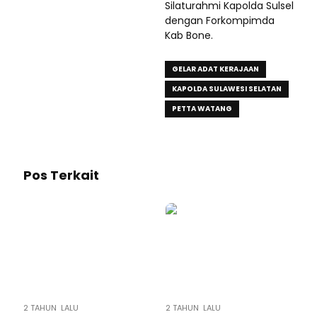
Silaturahmi Kapolda Sulsel
dengan Forkompimda
Kab Bone.
GELAR ADAT KERAJAAN
KAPOLDA SULAWESI SELATAN
PETTA WATANG
Pos Terkait
2 TAHUN LALU
2 TAHUN LALU