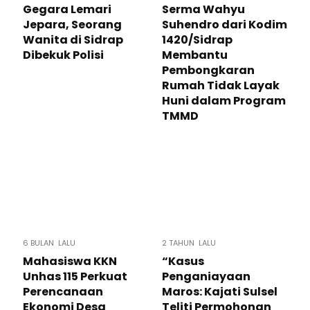
Gegara Lemari
Serma Wahyu
Jepara, Seorang
Suhendro dari Kodim
Wanita di Sidrap
1420/Sidrap
Dibekuk Polisi
Membantu
Pembongkaran
Rumah Tidak Layak
Huni dalam Program
TMMD
6 BULAN LALU
2 TAHUN LALU
Mahasiswa KKN
“Kasus
Unhas 115 Perkuat
Penganiayaan
Perencanaan
Maros: Kajati Sulsel
Ekonomi Desa
Teliti Permohonan