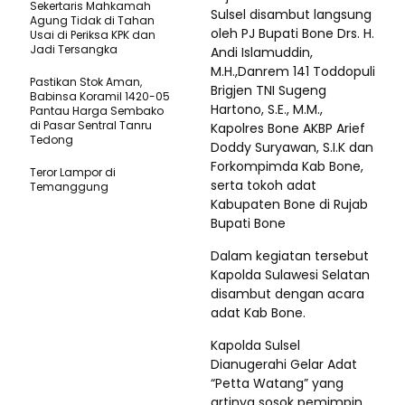
Sekertaris Mahkamah
Sulsel disambut langsung
Agung Tidak di Tahan
oleh PJ Bupati Bone Drs. H.
Usai di Periksa KPK dan
Jadi Tersangka
Andi Islamuddin,
M.H.,Danrem 141 Toddopuli
Pastikan Stok Aman,
Brigjen TNI Sugeng
Babinsa Koramil 1420-05
Hartono, S.E., M.M.,
Pantau Harga Sembako
di Pasar Sentral Tanru
Kapolres Bone AKBP Arief
Tedong
Doddy Suryawan, S.I.K dan
Forkompimda Kab Bone,
Teror Lampor di
serta tokoh adat
Temanggung
Kabupaten Bone di Rujab
Bupati Bone
Dalam kegiatan tersebut
Kapolda Sulawesi Selatan
disambut dengan acara
adat Kab Bone.
Kapolda Sulsel
Dianugerahi Gelar Adat
“Petta Watang” yang
artinya sosok pemimpin