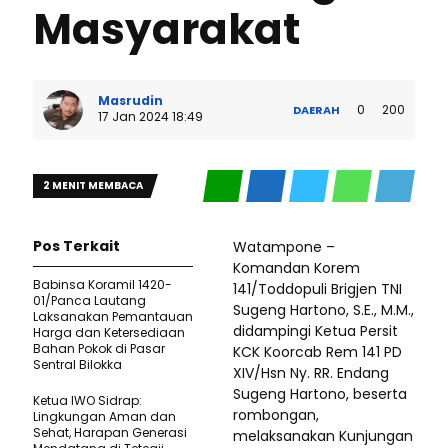
Masyarakat
Masrudin
0
200
DAERAH
17 Jan 2024 18:49
2 MENIT MEMBACA
Pos Terkait
Watampone –
Komandan Korem
Babinsa Koramil 1420-
141/Toddopuli Brigjen TNI
01/Panca Lautang
Sugeng Hartono, S.E., M.M.,
Laksanakan Pemantauan
didampingi Ketua Persit
Harga dan Ketersediaan
Bahan Pokok di Pasar
KCK Koorcab Rem 141 PD
Sentral Bilokka
XIV/Hsn Ny. RR. Endang
Sugeng Hartono, beserta
Ketua IWO Sidrap:
rombongan,
Lingkungan Aman dan
Sehat, Harapan Generasi
melaksanakan Kunjungan