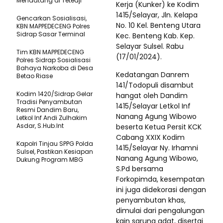
Mendatang di Teteaji
Kerja (Kunker) ke Kodim
1415/Selayar, Jln. Kelapa
Gencarkan Sosialisasi,
No. 10 Kel. Benteng Utara
KBN MAPPEDECENG Polres
Sidrap Sasar Terminal
Kec. Benteng Kab. Kep.
Selayar Sulsel. Rabu
Tim KBN MAPPEDECENG
(17/01/2024).
Polres Sidrap Sosialisasi
Bahaya Narkoba di Desa
Kedatangan Danrem
Betao Riase
141/Todopuli disambut
Kodim 1420/Sidrap Gelar
hangat oleh Dandim
Tradisi Penyambutan
1415/Selayar Letkol Inf
Resmi Dandim Baru,
Nanang Agung Wibowo
Letkol Inf Andi Zulhakim
Asdar, S.Hub.Int
beserta Ketua Persit KCK
Cabang XXIX Kodim
Kapolri Tinjau SPPG Polda
1415/Selayar Ny. Irhamni
Sulsel, Pastikan Kesiapan
Nanang Agung Wibowo,
Dukung Program MBG
S.Pd bersama
Forkopimda, kesempatan
ini juga didekorasi dengan
penyambutan khas,
dimulai dari pengalungan
kain sarung adat, disertai