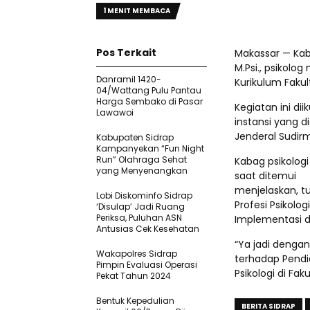
1 MENIT MEMBACA
Pos Terkait
Makassar — Kabag
M.Psi., psikolo
Danramil 1420-
Kurikulum Fakul
04/Wattang Pulu Pantau
Harga Sembako di Pasar
Kegiatan ini di
Lawawoi
instansi yang di
Jenderal Sudirm
Kabupaten Sidrap
Kampanyekan “Fun Night
Run” Olahraga Sehat
Kabag psikologi 
yang Menyenangkan
saat ditemui
menjelaskan, t
Lobi Diskominfo Sidrap
Profesi Psikolog
‘Disulap’ Jadi Ruang
Periksa, Puluhan ASN
Implementasi da
Antusias Cek Kesehatan
“Ya jadi dengan 
Wakapolres Sidrap
terhadap Pendi
Pimpin Evaluasi Operasi
Psikologi di Fa
Pekat Tahun 2024
Bentuk Kepedulian
BERITA SIDRAP