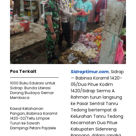
Pos Terkait
Sidraptimur.com
, Sidrap
— Babinsa Koramil 1420-
1000 Buku Edukasi untuk
05/Dua Pitue Kodim
Sidrap: Bunda Literasi
1420/Sidrap Serma A.
Dorong Budaya Gemar
Rahman turun langsung
Membaca
ke Pasar Sentral Tanru
Kawal Ketahanan
Tedong bertempat di
Pangan, Babinsa Koramil
Kelurahan Tanru Tedong
1420-02/Tellu Limpoe
Kecamatan Dua Pitue
Turun ke Sawah
Dampingi Petani Pajalele
Kabupaten Sidenreng
Rappang, dalam rangka