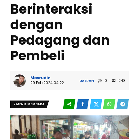
Berinteraksi
dengan
Pedagang dan
Pembeli
Masrudin
0
248
DAERAH
29 Feb 2024 04:22
2 MENIT MEMBACA