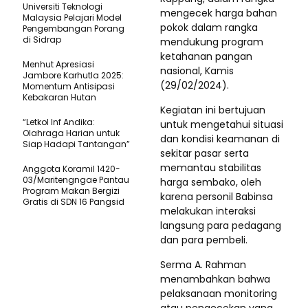
Universiti Teknologi
mengecek harga bahan
Malaysia Pelajari Model
pokok dalam rangka
Pengembangan Porang
di Sidrap
mendukung program
ketahanan pangan
Menhut Apresiasi
nasional, Kamis
Jambore Karhutla 2025:
(29/02/2024).
Momentum Antisipasi
Kebakaran Hutan
Kegiatan ini bertujuan
“Letkol Inf Andika:
untuk mengetahui situasi
Olahraga Harian untuk
dan kondisi keamanan di
Siap Hadapi Tantangan”
sekitar pasar serta
memantau stabilitas
Anggota Koramil 1420-
03/Maritengngae Pantau
harga sembako, oleh
Program Makan Bergizi
karena personil Babinsa
Gratis di SDN 16 Pangsid
melakukan interaksi
langsung para pedagang
dan para pembeli.
Serma A. Rahman
menambahkan bahwa
pelaksanaan monitoring
atau pengecekan yang