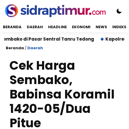
BERANDA
DAERAH
HEADLINE
EKONOMI
NEWS
INDEKS
 di Pasar Sentral Tanru Tedong
Kapolres Sidrap S
Beranda
/
Daerah
Cek Harga
Sembako,
Babinsa Koramil
1420-05/Dua
Pitue