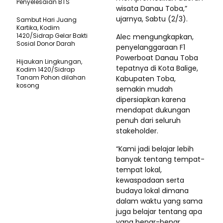
Penyelesaian BTS
wisata Danau Toba,”
ujarnya, Sabtu (2/3).
Sambut Hari Juang
Kartika, Kodim
1420/Sidrap Gelar Bakti
Alec mengungkapkan,
Sosial Donor Darah
penyelanggaraan F1
Powerboat Danau Toba
Hijaukan Lingkungan,
tepatnya di Kota Balige,
Kodim 1420/Sidrap
Tanam Pohon dilahan
Kabupaten Toba,
kosong
semakin mudah
dipersiapkan karena
mendapat dukungan
penuh dari seluruh
stakeholder.
“Kami jadi belajar lebih
banyak tentang tempat-
tempat lokal,
kewaspadaan serta
budaya lokal dimana
dalam waktu yang sama
juga belajar tentang apa
yang benar-benar