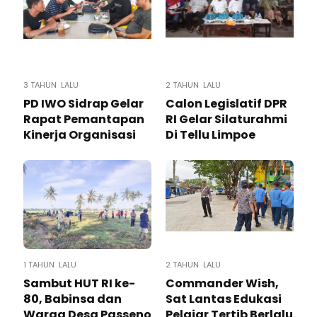
3 TAHUN LALU
2 TAHUN LALU
PD IWO Sidrap Gelar
Calon Legislatif DPR
Rapat Pemantapan
RI Gelar Silaturahmi
Kinerja Organisasi
Di Tellu Limpoe
1 TAHUN LALU
2 TAHUN LALU
Sambut HUT RI ke-
Commander Wish,
80, Babinsa dan
Sat Lantas Edukasi
Warga Desa Passeno
Pelajar Tertib Berlalu