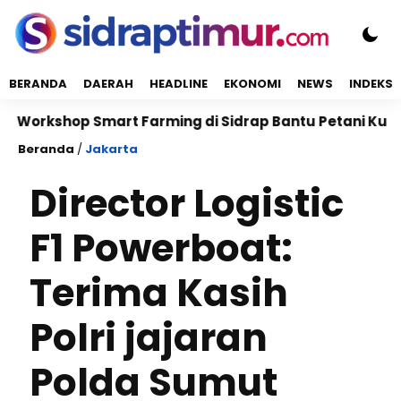
BERANDA
DAERAH
HEADLINE
EKONOMI
NEWS
INDEKS
kshop Smart Farming di Sidrap Bantu Petani Kuasai Te
Beranda
/
Jakarta
Director Logistic
F1 Powerboat:
Terima Kasih
Polri jajaran
Polda Sumut