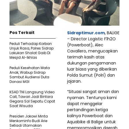
Pos Terkait
Sidraptimur.com
, BALIGE
– Director Logistic F1h2O
Peduli Terhadap Korban
(Powerboat), Alec
Unjuk Rasa, Polres Sidrap
Cavallero, mengucapkan
Lakukan Shalat Gaib Di
terimah kasih atas
Mesjid Al-Ikhlas
dukungan pengamanan
Peduli Kesehatan Mata
luar biasa yang diberikan
Anak, Wabup Sidrap
Polda Sumut (Polri) dan
Sambut Audiensi Duta
jajaran.
Donasi MGI
“Situasi sangat aman dan
KSAD TNI Langsung Video
Call, Tawari Jadi Bintara
nyaman. Tentunya kami
Gegara Sol Sepatu Copot
dapat menggelar
Saat Wisuda
pertandingan ketiga
kalinya Powerboat dan
Presiden Jokowi Minta
Menkominfo Budi Arie
Aquabike di Balige untuk
Setiadi Utamakan
mempromosikan daerah