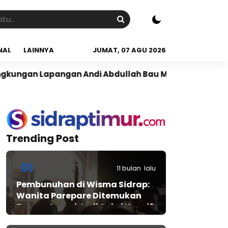
NAL
LAINNYA
JUMAT, 07 AGU 2026
ngan Andi Abdullah Bau Massepe
Panen Raya di Desa
Trending Post
01
11 bulan lalu
Pembunuhan di Wisma Sidrap:
Wanita Parepare Ditemukan
Tewas, Suami Jadi Saksi Kunci?