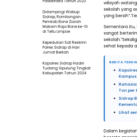
Paskibraka Tahun 2023
wilayah watang
sekolah yang 
Didampingi Wabup
yang bersih”.T
Sidrap, Rombongan
Pemkab Bone Ziarah
Sementara itu,
Makam Raja Bone ke-10
di Tellu Limpoe
sangat berteri
sekolah.”Sekal
Kepedulian Sat Reskrim
sehat kepada an
Polres Sidrap di Hari
Jumat Berkah
BERITA TERKIN
Kapolres Sidrap Hadiri
Tudang Sipulung Tingkat
Kapolre
Kabupaten Tahun 2024
Kampus 
Rahasia 
Ton per 
Sidrap B
Kement
Lihat se
Dalam kegiatan 