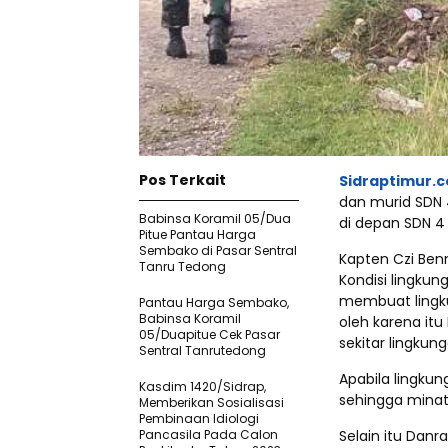
Pos Terkait
Sidraptimur.
dan murid SDN 
Babinsa Koramil 05/Dua
di depan SDN 4
Pitue Pantau Harga
Sembako di Pasar Sentral
Kapten Czi Be
Tanru Tedong
Kondisi lingku
membuat lingku
Pantau Harga Sembako,
Babinsa Koramil
oleh karena itu
05/Duapitue Cek Pasar
sekitar lingkung
Sentral Tanrutedong
Apabila lingkun
Kasdim 1420/Sidrap,
sehingga minat
Memberikan Sosialisasi
Pembinaan Idiologi
Pancasila Pada Calon
Selain itu Dan