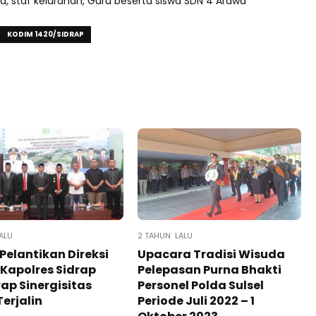
a, staf kelurahan, Guru beserta siswa SDN 4 Arawa
KODIM 1420/SIDRAP
ALU
2 TAHUN LALU
 Pelantikan Direksi
Upacara Tradisi Wisuda
Kapolres Sidrap
Pelepasan Purna Bhakti
ap Sinergisitas
Personel Polda Sulsel
Terjalin
Periode Juli 2022 – 1