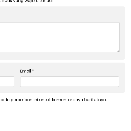
.
Ruas yang wajib ditandai
*
Email
*
pada peramban ini untuk komentar saya berikutnya.