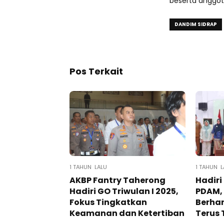
beserta anggot
DANDIM SIDRAP
Pos Terkait
1 TAHUN LALU
1 TAHUN L
AKBP Fantry Taherong
Hadiri
Hadiri GO Triwulan I 2025,
PDAM, 
Fokus Tingkatkan
Berhar
Keamanan dan Ketertiban
Terus 