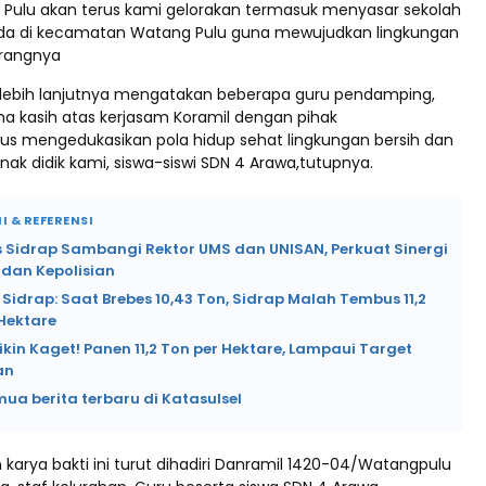
 Pulu akan terus kami gelorakan termasuk menyasar sekolah
ada di kecamatan Watang Pulu guna mewujudkan lingkungan
erangnya
 lebih lanjutnya mengatakan beberapa guru pendamping,
ma kasih atas kerjasam Koramil dengan pihak
igus mengedukasikan pola hidup sehat lingkungan bersih dan
ak didik kami, siswa-siswi SDN 4 Arawa,tutupnya.
I & REFERENSI
s Sidrap Sambangi Rektor UMS dan UNISAN, Perkuat Sinergi
dan Kepolisian
Sidrap: Saat Brebes 10,43 Ton, Sidrap Malah Tembus 11,2
Hektare
ikin Kaget! Panen 11,2 Ton per Hektare, Lampaui Target
an
mua berita terbaru di Katasulsel
karya bakti ini turut dihadiri Danramil 1420-04/Watangpulu