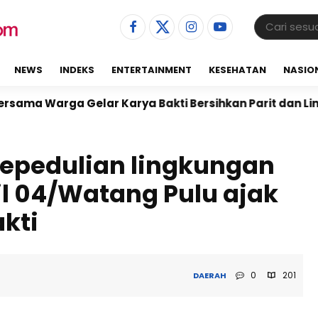
NEWS
INDEKS
ENTERTAINMENT
KESEHATAN
NASIO
elar Karya Bakti Bersihkan Parit dan Lingkungan Lapa
epedulian lingkungan
il 04/Watang Pulu ajak
kti
0
201
DAERAH