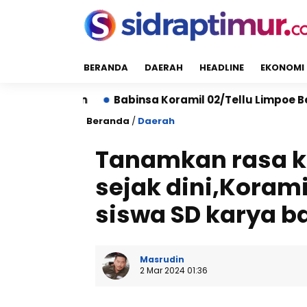
BERANDA
DAERAH
HEADLINE
EKONOMI
Babinsa Koramil 02/Tellu Limpoe Bersama Warga G
Beranda
/
Daerah
Tanamkan rasa k
sejak dini,Koram
siswa SD karya ba
Masrudin
2 Mar 2024 01:36