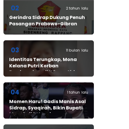
02
2 tahun lalu
Gerindra Sidrap Dukung Penuh
Pasangan Prabowo-Gibran
03
11 bulan lalu
Identitas Terungkap, Mona
Kelana Putri Korban
Pembunuhan di Wisma Sidrap
04
1 tahun lalu
Momen Haru! Gadis Manis Asal
Sidrap, Syaqirah, Bikin Bupati
Mewek di D’Academy​