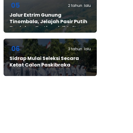
05
2 tahun lalu
Jalur Extrim Gunung
Tinombala, Jelajah Pasir Putih
Tanjakan Tertinggi di Sulteng
06
3 tahun lalu
Sidrap Mulai Seleksi Secara
Ketat Calon Paskibraka