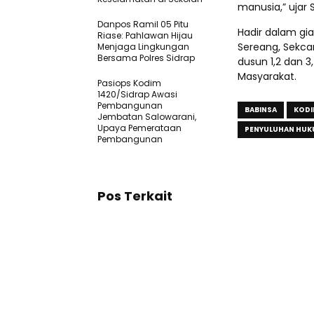
manusia,” ujar S
Danpos Ramil 05 Pitu
Hadir dalam gi
Riase: Pahlawan Hijau
Sereang, Sekca
Menjaga Lingkungan
Bersama Polres Sidrap
dusun 1,2 dan 
Masyarakat.
Pasiops Kodim
1420/Sidrap Awasi
Pembangunan
BABINSA
KODI
Jembatan Salowarani,
Upaya Pemerataan
PENYULUHAN HU
Pembangunan
Pos Terkait