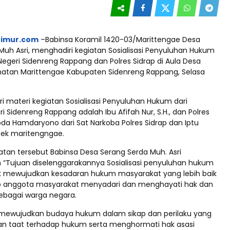
timur.com
–Babinsa Koramil 1420-03/Marittengae Desa
Muh Asri, menghadiri kegiatan Sosialisasi Penyuluhan Hukum
Negeri Sidenreng Rappang dan Polres Sidrap di Aula Desa
atan Marittengae Kabupaten Sidenreng Rappang, Selasa
 materi kegiatan Sosialisasi Penyuluhan Hukum dari
i Sidenreng Rappang adalah Ibu Afifah Nur, S.H., dan Polres
pda Hamdaryono dari Sat Narkoba Polres Sidrap dan Iptu
sek maritengngae.
an tersebut Babinsa Desa Serang Serda Muh. Asri
Tujuan diselenggarakannya Sosialisasi penyuluhan hukum
uk mewujudkan kesadaran hukum masyarakat yang lebih baik
ap anggota masyarakat menyadari dan menghayati hak dan
ebagai warga negara.
 mewujudkan budaya hukum dalam sikap dan perilaku yang
dan taat terhadap hukum serta menghormati hak asasi