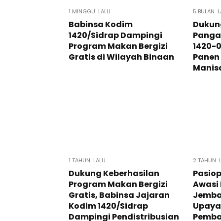
1 MINGGU LALU
5 BULAN L
Babinsa Kodim
Dukun
1420/Sidrap Dampingi
Pangan
Program Makan Bergizi
1420-
Gratis di Wilayah Binaan
Panen 
Manis
1 TAHUN LALU
2 TAHUN 
Dukung Keberhasilan
Pasiop
Program Makan Bergizi
Awasi
Gratis, Babinsa Jajaran
Jemba
Kodim 1420/Sidrap
Upaya
Dampingi Pendistribusian
Pemb