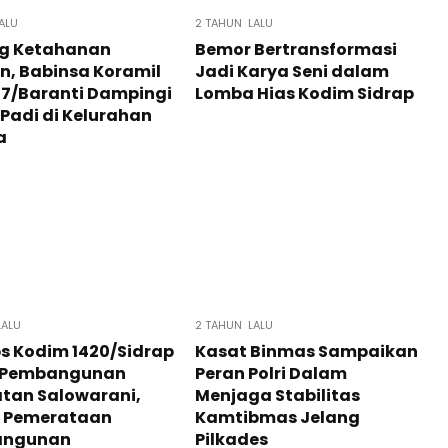
ALU
2 TAHUN LALU
g Ketahanan
Bemor Bertransformasi
, Babinsa Koramil
Jadi Karya Seni dalam
07/Baranti Dampingi
Lomba Hias Kodim Sidrap
Padi di Kelurahan
a
LALU
2 TAHUN LALU
s Kodim 1420/Sidrap
Kasat Binmas Sampaikan
 Pembangunan
Peran Polri Dalam
tan Salowarani,
Menjaga Stabilitas
 Pemerataan
Kamtibmas Jelang
angunan
Pilkades