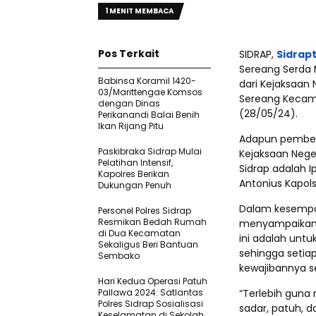
1 MENIT MEMBACA
Pos Terkait
SIDRAP,
Sidrap
Sereang Serda 
Babinsa Koramil 1420-
dari Kejaksaan 
03/Marittengae Komsos
Sereang Kecam
dengan Dinas
(28/05/24).
Perikanandi Balai Benih
Ikan Rijang Pitu
Adapun pemberi
Paskibraka Sidrap Mulai
Kejaksaan Neger
Pelatihan Intensif,
Sidrap adalah I
Kapolres Berikan
Antonius Kapol
Dukungan Penuh
Dalam kesempat
Personel Polres Sidrap
Resmikan Bedah Rumah
menyampaikan “
di Dua Kecamatan
ini adalah unt
Sekaligus Beri Bantuan
sehingga seti
Sembako
kewajibannya s
Hari Kedua Operasi Patuh
Pallawa 2024: Satlantas
“Terlebih guna
Polres Sidrap Sosialisasi
sadar, patuh, 
Keselamatan di Sekolah