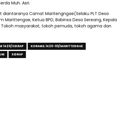
erda Muh. Asri.
at diantaranya Camat Maritengngae(Selaku PLT Desa
m Marittengae, Ketua BPD, Babinsa Desa Sereang, Kepala
3, Tokoh masyarakat, tokoh pemuda, tokoh agama dan
M 1420/SIDRAP
KORAMIL 1420-03/MARITTENGAE
KUM
SIDRAP