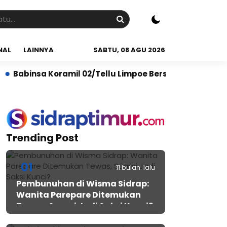
NAL
LAINNYA
SABTU, 08 AGU 2026
sa Koramil 02/Tellu Limpoe Bersama Warga Gelar Karya
Trending Post
01
11 bulan lalu
Pembunuhan di Wisma Sidrap:
Wanita Parepare Ditemukan
Tewas, Suami Jadi Saksi Kunci?