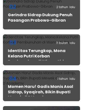
02
2 tahun lalu
Gerindra Sidrap Dukung Penuh
Pasangan Prabowo-Gibran
03
11 bulan lalu
Identitas Terungkap, Mona
Kelana Putri Korban
Pembunuhan di Wisma Sidrap
04
1 tahun lalu
Momen Haru! Gadis Manis Asal
Sidrap, Syaqirah, Bikin Bupati
Mewek di D’Academy​