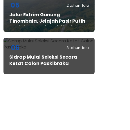
05
2 tahun lalu
Jalur Extrim Gunung
Tinombala, Jelajah Pasir Putih
Tanjakan Tertinggi di Sulteng
06
3 tahun lalu
Sidrap Mulai Seleksi Secara
Ketat Calon Paskibraka