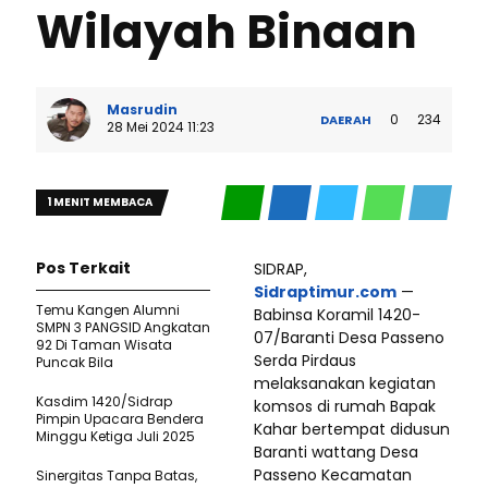
Wilayah Binaan
Masrudin
0
234
DAERAH
28 Mei 2024 11:23
1 MENIT MEMBACA
Pos Terkait
SIDRAP,
Sidraptimur.com
—
Temu Kangen Alumni
Babinsa Koramil 1420-
SMPN 3 PANGSID Angkatan
07/Baranti Desa Passeno
92 Di Taman Wisata
Serda Pirdaus
Puncak Bila
melaksanakan kegiatan
Kasdim 1420/Sidrap
komsos di rumah Bapak
Pimpin Upacara Bendera
Kahar bertempat didusun
Minggu Ketiga Juli 2025
Baranti wattang Desa
Passeno Kecamatan
Sinergitas Tanpa Batas,