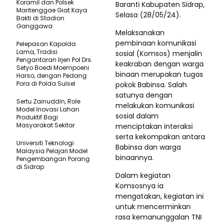
Koramil dan Polsek
Baranti Kabupaten Sidrap,
Maritenggae Giat Kaya
Selasa (28/05/24).
Bakti di Stadion
Ganggawa
Melaksanakan
pembinaan komunikasi
Pelepasan Kapolda
Lama, Tradisi
sosial (Komsos) menjalin
Pengantaran Irjen Pol Drs.
keakraban dengan warga
Setyo Boedi Moempoeni
binaan merupakan tugas
Harso, dengan Pedang
Pora di Polda Sulsel
pokok Babinsa. Salah
satunya dengan
Sertu Zainuddin, Role
melakukan komunikasi
Model Inovasi Lahan
sosial dalam
Produktif Bagi
Masyarakat Sekitar
menciptakan interaksi
serta kekompakan antara
Universiti Teknologi
Babinsa dan warga
Malaysia Pelajari Model
binaannya.
Pengembangan Porang
di Sidrap
Dalam kegiatan
Komsosnya ia
mengatakan, kegiatan ini
untuk mencerminkan
rasa kemanunggalan TNI