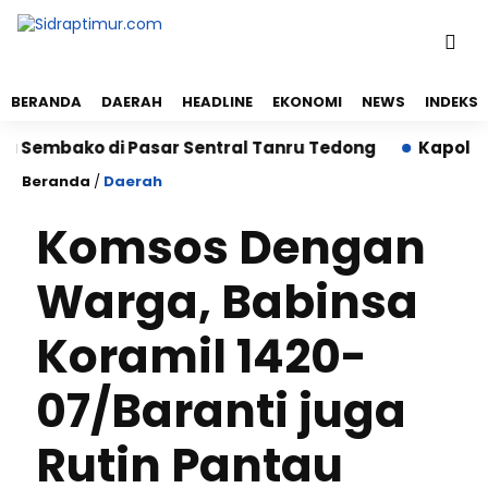
BERANDA
DAERAH
HEADLINE
EKONOMI
NEWS
INDEKS
mbako di Pasar Sentral Tanru Tedong
Kapolres Sid
Beranda
/
Daerah
Komsos Dengan
Warga, Babinsa
Koramil 1420-
07/Baranti juga
Rutin Pantau