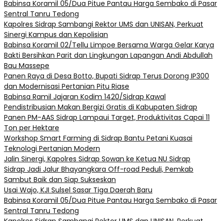
Babinsa Koramil 05/Dua Pitue Pantau Harga Sembako di Pasar
Sentral Tanru Tedong
Kapolres Sidrap Sambangi Rektor UMS dan UNISAN, Perkuat
Sinergi Kampus dan Kepolisian
Babinsa Koramil 02/Tellu Limpoe Bersama Warga Gelar Karya
Bakti Bersihkan Parit dan Lingkungan Lapangan Andi Abdullah
Bau Massepe
Panen Raya di Desa Botto, Bupati Sidrap Terus Dorong IP300
dan Modernisasi Pertanian Pitu Riase
Babinsa Ramil Jajaran Kodim 1420/Sidrap Kawal
Pendistribusian Makan Bergizi Gratis di Kabupaten Sidrap
Panen PM-AAS Sidrap Lampaui Target, Produktivitas Capai 11
Ton per Hektare
Workshop Smart Farming di Sidrap Bantu Petani Kuasai
Teknologi Pertanian Modern
Jalin Sinergi, Kapolres Sidrap Sowan ke Ketua NU Sidrap
Sidrap Jadi Jalur Bhayangkara Off-road Peduli, Pemkab
Sambut Baik dan Siap Sukseskan
Usai Wajo, KJI Sulsel Sasar Tiga Daerah Baru
Babinsa Koramil 05/Dua Pitue Pantau Harga Sembako di Pasar
Sentral Tanru Tedong