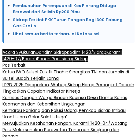
Pembunuhan Perempuan di Kos Pinrang Diduga
Berawal dari Selisih Rp200 Ribu
Sidrap Terkini: PKK Turun Tangan Bagi 300 Tabung
Gas Gratis
Lihat semua berita terbaru di Katasulsel
Acara Syukuran
Dandim Sidrap
Kodim 1420/Sidrap
Koramil
1420-07/Baranti
Panen Padi sidrap
Sidrap
Pos Terkait
Ketua IWO Sulsel Zulkifli Thahir: Sinergitas TNI dan Jurnalis di
Sulsel Sudah Terjalin Lama
LPPD 2025 Dipaparkan, Wabup Sidrap Harap Perangkat Daerah
Tingkatkan Capaian Indikator Kinerja
Komsos Dengan Warga Binaan Babinsa Desa Damai Bahas
Keamanan dan Kebersihan Lingkungan
Kemarau Panjang dan Polusi Udara, Pemkab Sidrap Imbau
Umat Islam Gelar Salat Istisqa’
Mewujudkan Ketahanan Pangan, Koramil 1420-04/Watang
Pulu Melaksanakan Perawatan Tanaman Singkong dan
Pepaya