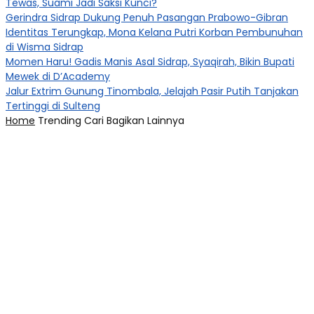
Tewas, Suami Jadi Saksi Kunci?
Gerindra Sidrap Dukung Penuh Pasangan Prabowo-Gibran
Identitas Terungkap, Mona Kelana Putri Korban Pembunuhan
di Wisma Sidrap
Momen Haru! Gadis Manis Asal Sidrap, Syaqirah, Bikin Bupati
Mewek di D’Academy​
Jalur Extrim Gunung Tinombala, Jelajah Pasir Putih Tanjakan
Tertinggi di Sulteng
Home
Trending
Cari
Bagikan
Lainnya