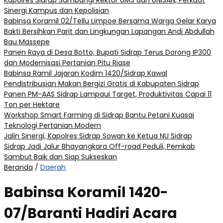
Kapolres Sidrap Sambangi Rektor UMS dan UNISAN, Perkuat
Sinergi Kampus dan Kepolisian
Babinsa Koramil 02/Tellu Limpoe Bersama Warga Gelar Karya
Bakti Bersihkan Parit dan Lingkungan Lapangan Andi Abdullah
Bau Massepe
Panen Raya di Desa Botto, Bupati Sidrap Terus Dorong IP300
dan Modernisasi Pertanian Pitu Riase
Babinsa Ramil Jajaran Kodim 1420/Sidrap Kawal
Pendistribusian Makan Bergizi Gratis di Kabupaten Sidrap
Panen PM-AAS Sidrap Lampaui Target, Produktivitas Capai 11
Ton per Hektare
Workshop Smart Farming di Sidrap Bantu Petani Kuasai
Teknologi Pertanian Modern
Jalin Sinergi, Kapolres Sidrap Sowan ke Ketua NU Sidrap
Sidrap Jadi Jalur Bhayangkara Off-road Peduli, Pemkab
Sambut Baik dan Siap Sukseskan
Beranda
/
Daerah
Babinsa Koramil 1420-
07/Baranti Hadiri Acara