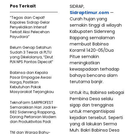
Pos Terkait
SIDRAP,
Sidraptimur.com
—
“Tegas dan Cepat!
Curah hujan yang
Kapolres Sidrap Gelar
semakin tinggi di wilayah
Penyelidikan Intensif
Kabupaten Sidenreng
Terkait Aksi Pelecehan
Payudara”
Rappang semalaman
membuat Babinsa
Belum Genap Setahun
Koramil 1420-05/Dua
Sudah 3 Tewas di PLTU
Pitue semakin
yang Dikelolanya, “Dirut
PLN NPS Pantas Dipecat”
meningkatkan
kewaspadaan terhadap
Babinsa dan Kepala
bahaya bencana alam
Pasar Empagae Awasi
terutama banjir.
Harga, Pastikan
Kebutuhan Pokok
Masyarakat Terjangkau
Untuk itu, Babinsa sebagai
Pembina Desa selalu
TeknoFarm SARPROFEST
sigap dan trengginas
Semarakkan Hari Jadi ke-
untuk mengantisipasi
682 Sidenreng Rappang,
Dorong Pertanian Modern
kejadian tersebut. Seperti
dan Produktivitas Padi
yang di lakukan Serma
Muh. Bakri Babinsa Desa
TNI dan Warga Bahu-