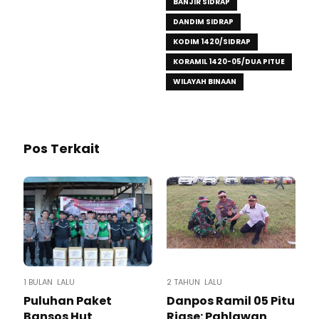
BANJIR SIDRAP
DANDIM SIDRAP
KODIM 1420/SIDRAP
KORAMIL 1420-05/DUA PITUE
WILAYAH BINAAN
Pos Terkait
1 BULAN LALU
2 TAHUN LALU
Puluhan Paket
Danpos Ramil 05 Pitu
Bansos Hut
Riase: Pahlawan