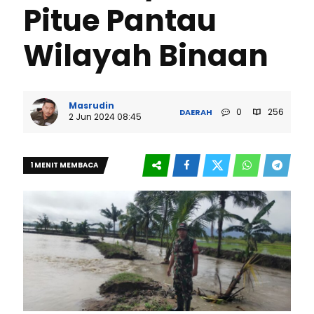
Pitue Pantau
Wilayah Binaan
Masrudin
0
256
DAERAH
2 Jun 2024 08:45
1 MENIT MEMBACA