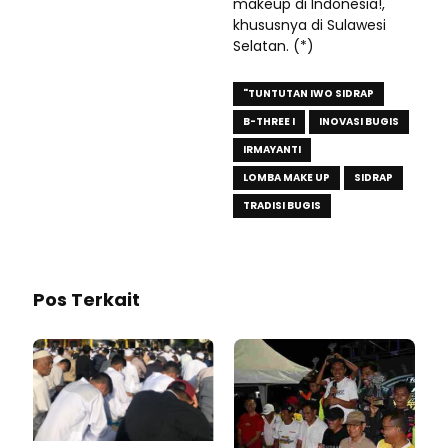
makeup di Indonesia!,
khususnya di Sulawesi
Selatan. (*)
"TUNTUTAN IWO SIDRAP
B-THREE I
INOVASI BUGIS
IRMAYANTI
LOMBA MAKE UP
SIDRAP
TRADISI BUGIS
Pos Terkait