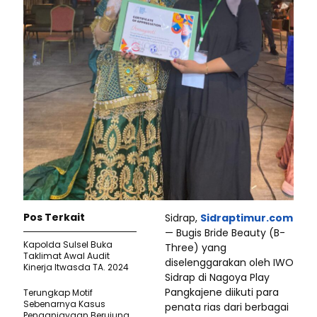
Pos Terkait
Sidrap,
Sidraptimur.com
— Bugis Bride Beauty (B-
Kapolda Sulsel Buka
Three) yang
Taklimat Awal Audit
diselenggarakan oleh IWO
Kinerja Itwasda TA. 2024
Sidrap di Nagoya Play
Pangkajene diikuti para
Terungkap Motif
Sebenarnya Kasus
penata rias dari berbagai
Penganiayaan Berujung