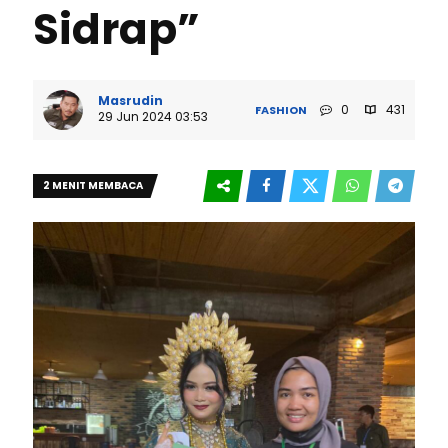
Sidrap”
Masrudin
0
431
FASHION
29 Jun 2024 03:53
2 MENIT MEMBACA