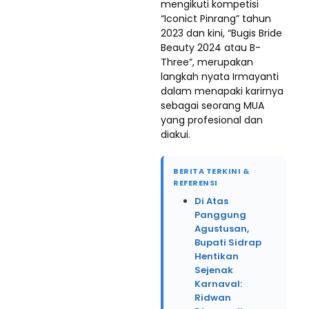
mengikuti kompetisi
“Iconict Pinrang” tahun
2023 dan kini, “Bugis Bride
Beauty 2024 atau B-
Three”, merupakan
langkah nyata Irmayanti
dalam menapaki karirnya
sebagai seorang MUA
yang profesional dan
diakui.
BERITA TERKINI &
REFERENSI
Di Atas
Panggung
Agustusan,
Bupati Sidrap
Hentikan
Sejenak
Karnaval:
Ridwan