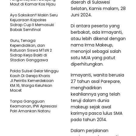
daerah di Sulawesi
Maut di Kamar Kos Hijau
Selatan, Kamis malam, 28
Juni 2024.
Ayo Saksikan!! Makin Seru
Kejuaraan Kapolres
Sidrap Cup II Memasuki
Di antara peserta yang
Babak Semifinal
berbakat, ada Irmayanti,
atau lebih dikenal dengan
Guru, Tenaga
nama Irma Makeup,
Kependidikan, dan
Ratusan Siswa MTsN 2
menonjol sebagai salah
Sidrap Kerja Bakti di
satu MUA yang patut
Stadion Ganggawa
diperhitungkan.
Polda Sulsel Gelar Minggu
Irmayanti, wanita berusia
Kasih Di Gereja Kharis
Jl.Perintis Kemerdekaan
27 tahun asal Parepare,
KM.16, Warga Keluhkan
menghadirkan
Macet
keahliannya yang telah
teruji dalam dunia
Tanpa Gangguan
Keamanan, IPW Apresiasi
makeup sejak awal
Polri Amankan Nataru
karirnya pasca lulus SMA
pada tahun 2014.
Dalam perjalanan