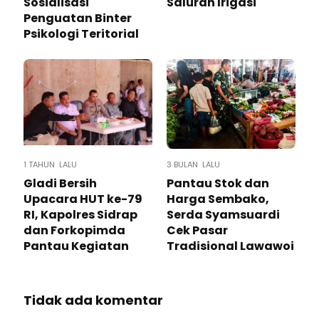
Sosialisasi
Saluran Irigasi
Penguatan Binter
Psikologi Teritorial
1 TAHUN LALU
3 BULAN LALU
Gladi Bersih
Pantau Stok dan
Upacara HUT ke-79
Harga Sembako,
RI, Kapolres Sidrap
Serda Syamsuardi
dan Forkopimda
Cek Pasar
Pantau Kegiatan
Tradisional Lawawoi
Tidak ada komentar