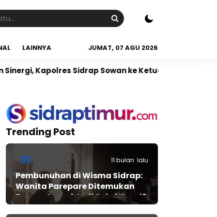
NAL
LAINNYA
JUMAT, 07 AGU 2026
lres Sidrap Sowan ke Ketua NU Sidrap
Sidrap Jadi J
Trending Post
01
11 bulan lalu
Pembunuhan di Wisma Sidrap:
Wanita Parepare Ditemukan
Tewas, Suami Jadi Saksi Kunci?