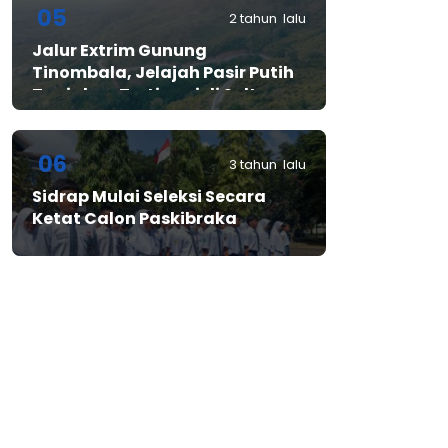
05
2 tahun lalu
Jalur Extrim Gunung
Tinombala, Jelajah Pasir Putih
Tanjakan Tertinggi di Sulteng
06
3 tahun lalu
Sidrap Mulai Seleksi Secara
Ketat Calon Paskibraka