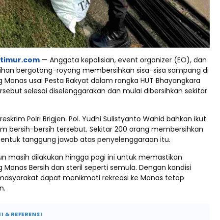
ptimur.com
— Anggota kepolisian, event organizer (EO), dan
ihan bergotong-royong membersihkan sisa-sisa sampang di
g Monas usai Pesta Rakyat dalam rangka HUT Bhayangkara
rsebut selesai diselenggarakan dan mulai dibersihkan sekitar
eskrim Polri Brigjen. Pol. Yudhi Sulistyanto Wahid bahkan ikut
am bersih-bersih tersebut. Sekitar 200 orang membersihkan
 bentuk tanggung jawab atas penyelenggaraan itu.
pun masih dilakukan hingga pagi ini untuk memastikan
 Monas Bersih dan steril seperti semula. Dengan kondisi
, masyarakat dapat menikmati rekreasi ke Monas tetap
n.
I & REFERENSI