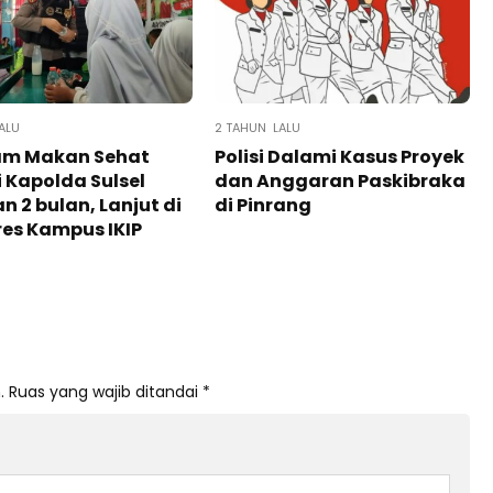
ALU
2 TAHUN LALU
am Makan Sehat
Polisi Dalami Kasus Proyek
i Kapolda Sulsel
dan Anggaran Paskibraka
an 2 bulan, Lanjut di
di Pinrang
res Kampus IKIP
.
Ruas yang wajib ditandai
*