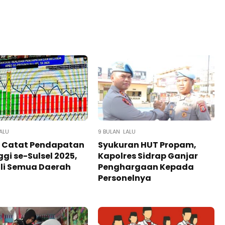
ALU
9 BULAN LALU
p Catat Pendapatan
Syukuran HUT Propam,
ggi se-Sulsel 2025,
Kapolres Sidrap Ganjar
li Semua Daerah
Penghargaan Kepada
Personelnya