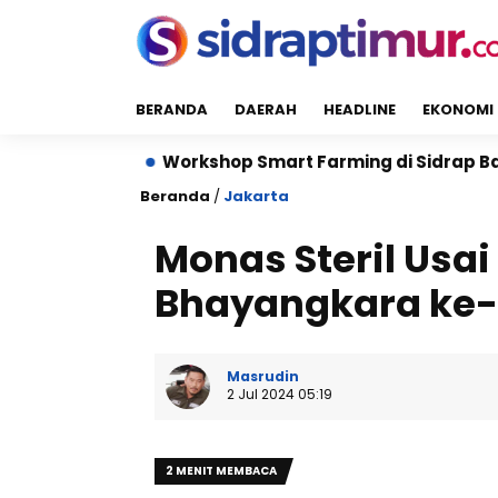
BERANDA
DAERAH
HEADLINE
EKONOMI
Workshop Smart Farming di Sidrap Bantu Petani Kua
Beranda
/
Jakarta
Monas Steril Usa
Bhayangkara ke-7
Masrudin
2 Jul 2024 05:19
2 MENIT MEMBACA