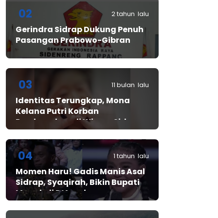
02
2 tahun lalu
Gerindra Sidrap Dukung Penuh
Pasangan Prabowo-Gibran
03
11 bulan lalu
Identitas Terungkap, Mona
Kelana Putri Korban
Pembunuhan di Wisma Sidrap
04
1 tahun lalu
Momen Haru! Gadis Manis Asal
Sidrap, Syaqirah, Bikin Bupati
Mewek di D’Academy​