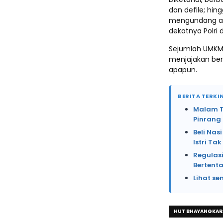
dan defile; hi
mengundang an
dekatnya Polri
Sejumlah UMKM
menjajakan ber
apapun.
BERITA TERKIN
Malam Te
Pinrang
Beli Na
Istri Ta
Regulasi
Bertent
Lihat se
HUT BHAYANGKAR