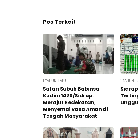
Pos Terkait
1 TAHUN LALU
1 TAHUN L
Safari Subuh Babinsa
Sidra
Kodim 1420/Sidrap:
Tertin
Merajut Kedekatan,
Unggu
Menyemai Rasa Aman di
Tengah Masyarakat