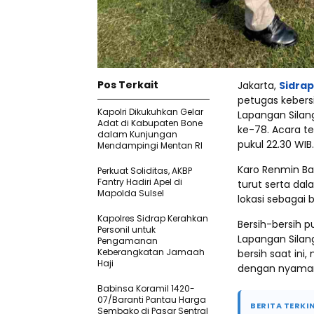
Pos Terkait
Jakarta,
Sidra
petugas kebers
Kapolri Dikukuhkan Gelar
Lapangan Silan
Adat di Kabupaten Bone
ke-78. Acara te
dalam Kunjungan
pukul 22.30 WIB.
Mendampingi Mentan RI
Karo Renmin Bar
Perkuat Soliditas, AKBP
Fantry Hadiri Apel di
turut serta dal
Mapolda Sulsel
lokasi sebagai
Kapolres Sidrap Kerahkan
Bersih-bersih 
Personil untuk
Lapangan Silang
Pengamanan
Keberangkatan Jamaah
bersih saat ini
Haji
dengan nyama
Babinsa Koramil 1420-
07/Baranti Pantau Harga
BERITA TERKIN
Sembako di Pasar Sentral