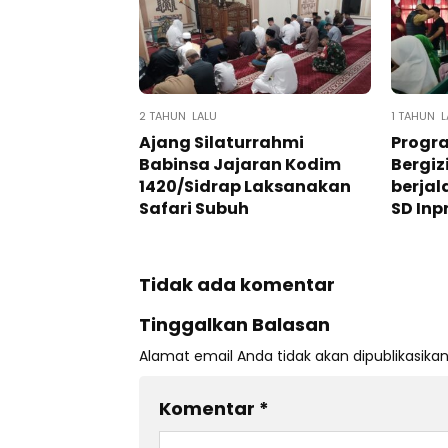
2 TAHUN LALU
1 TAHUN L
Ajang Silaturrahmi
Progr
Babinsa Jajaran Kodim
Bergiz
1420/Sidrap Laksanakan
berjal
Safari Subuh
SD Inp
Tidak ada komentar
Tinggalkan Balasan
Alamat email Anda tidak akan dipublikasikan
Komentar
*