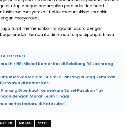
ngga ditutup dengan penampilan para artis dan band
tusiasme masyarakat. Hal ini menunjukkan semakin
 dengan masyarakat.
 juga turut memeriahkan rangkaian acara dengan
bagai produk. Semua itu dinikmati tanpa dipungut biaya
I & REFERENSI
rakhir NR: Misteri Kamar Kos di Belakang RS Lasinrang
si untuk Makan Malam, Suami di Pinrang Pulang Temukan
k Bernyawa di Kamar Kos
 Pinrang Diperkuat, Kemenkum Sulsel Pastikan Tak
angan dengan Aturan Lebih Tinggi
mua berita terbaru di Katasulsel
A KE-78
MONAS
STERIL