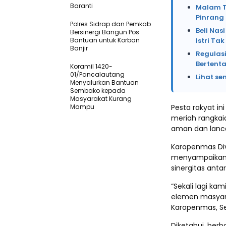
Baranti
Malam Te
Pinrang
Polres Sidrap dan Pemkab
Beli Na
Bersinergi Bangun Pos
Bantuan untuk Korban
Istri Ta
Banjir
Regulasi
Bertent
Koramil 1420-
01/Pancalautang
Lihat se
Menyalurkan Bantuan
Sembako kepada
Masyarakat Kurang
Mampu
Pesta rakyat in
meriah rangkai
aman dan lanca
Karopenmas Divi
menyampaikan, 
sinergitas anta
“Sekali lagi k
elemen masyara
Karopenmas, Se
Diketahui, ber