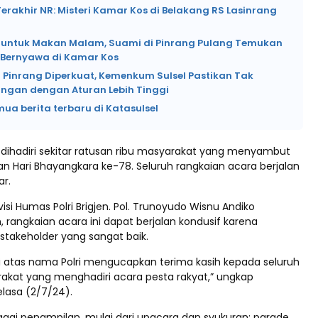
rakhir NR: Misteri Kamar Kos di Belakang RS Lasinrang
si untuk Makan Malam, Suami di Pinrang Pulang Temukan
k Bernyawa di Kamar Kos
 Pinrang Diperkuat, Kemenkum Sulsel Pastikan Tak
angan dengan Aturan Lebih Tinggi
mua berita terbaru di Katasulsel
i dihadiri sekitar ratusan ribu masyarakat yang menyambut
an Hari Bhayangkara ke-78. Seluruh rangkaian acara berjalan
r.
si Humas Polri Brigjen. Pol. Trunoyudo Wisnu Andiko
rangkaian acara ini dapat berjalan kondusif karena
rstakeholder yang sangat baik.
ami atas nama Polri mengucapkan terima kasih kepada seluruh
kat yang menghadiri acara pesta rakyat,” ungkap
lasa (2/7/24).
bagai penampilan, mulai dari upacara dan syukuran; parade