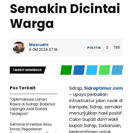
Semakin Dicintai
Warga
Masrudin
0
785
POLITIK
6 Okt 2024 07:16
1 MENIT MEMBACA
Pos Terkait
Sidrap,
Sidraptimur.com
– Upaya perbaikan
“Optimalisasi Lahan
infrastruktur jalan rusak di
Rawa di Sidrap: Babinsa
Kampale, Sidrap, semakin
Lajonga Jadi Garda
menunjukkan hasil positif.
Terdepan”
Calon bupati dam wakil
Seminar Investasi kilau
bupati Sidrap, Sarkanaah,
Emas, Pegadaian
berkomitmen untuk