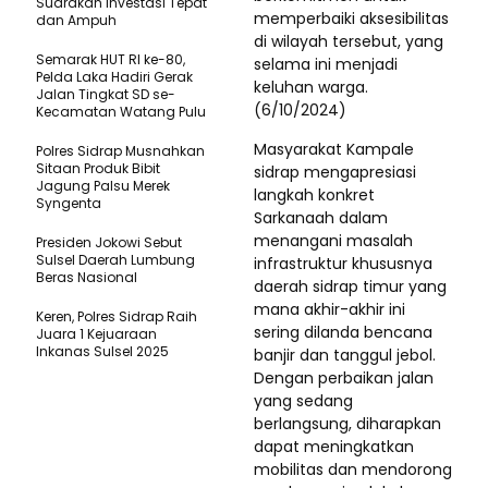
Suarakan Investasi Tepat
memperbaiki aksesibilitas
dan Ampuh
di wilayah tersebut, yang
Semarak HUT RI ke-80,
selama ini menjadi
Pelda Laka Hadiri Gerak
keluhan warga.
Jalan Tingkat SD se-
(6/10/2024)
Kecamatan Watang Pulu
Masyarakat Kampale
Polres Sidrap Musnahkan
Sitaan Produk Bibit
sidrap mengapresiasi
Jagung Palsu Merek
langkah konkret
Syngenta
Sarkanaah dalam
menangani masalah
Presiden Jokowi Sebut
Sulsel Daerah Lumbung
infrastruktur khususnya
Beras Nasional
daerah sidrap timur yang
mana akhir-akhir ini
Keren, Polres Sidrap Raih
sering dilanda bencana
Juara 1 Kejuaraan
Inkanas Sulsel 2025
banjir dan tanggul jebol.
Dengan perbaikan jalan
yang sedang
berlangsung, diharapkan
dapat meningkatkan
mobilitas dan mendorong