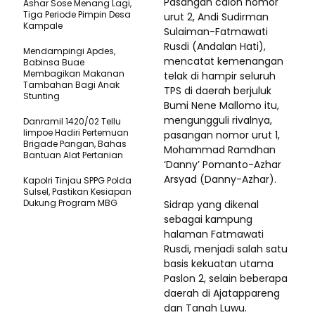
Pasangan calon nomor
Ashar Sose Menang Lagi,
Tiga Periode Pimpin Desa
urut 2, Andi Sudirman
Kampale
Sulaiman-Fatmawati
Rusdi (Andalan Hati),
Mendampingi Apdes,
mencatat kemenangan
Babinsa Buae
Membagikan Makanan
telak di hampir seluruh
Tambahan Bagi Anak
TPS di daerah berjuluk
Stunting
Bumi Nene Mallomo itu,
mengungguli rivalnya,
Danramil 1420/02 Tellu
limpoe Hadiri Pertemuan
pasangan nomor urut 1,
Brigade Pangan, Bahas
Mohammad Ramdhan
Bantuan Alat Pertanian
‘Danny’ Pomanto-Azhar
Arsyad (Danny-Azhar).
Kapolri Tinjau SPPG Polda
Sulsel, Pastikan Kesiapan
Dukung Program MBG
Sidrap yang dikenal
sebagai kampung
halaman Fatmawati
Rusdi, menjadi salah satu
basis kekuatan utama
Paslon 2, selain beberapa
daerah di Ajatappareng
dan Tanah Luwu.