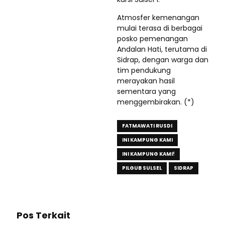
Atmosfer kemenangan
mulai terasa di berbagai
posko pemenangan
Andalan Hati, terutama di
Sidrap, dengan warga dan
tim pendukung
merayakan hasil
sementara yang
menggembirakan. (*)
FATMAWATI RUSDI
INI KAMPUNG KAMI
INI KAMPUNG KAMI!
PILGUB SULSEL
SIDRAP
Pos Terkait