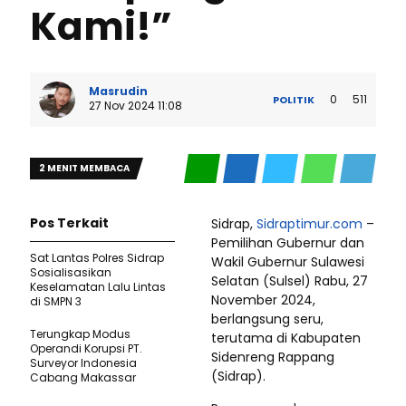
Kami!”
Masrudin
0
511
POLITIK
27 Nov 2024 11:08
2 MENIT MEMBACA
Pos Terkait
Sidrap,
Sidraptimur.com
–
Pemilihan Gubernur dan
Sat Lantas Polres Sidrap
Wakil Gubernur Sulawesi
Sosialisasikan
Selatan (Sulsel) Rabu, 27
Keselamatan Lalu Lintas
November 2024,
di SMPN 3
berlangsung seru,
Terungkap Modus
terutama di Kabupaten
Operandi Korupsi PT.
Sidenreng Rappang
Surveyor Indonesia
(Sidrap).
Cabang Makassar