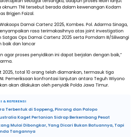
h ditetapkan sebagai tersangka, adapun proses lebih lanjut
ga oknum TNI tersebut berada dalam kewenangan Kodam
gas Brigjen Faizal.
 Wakaops Damai Cartenz 2025, Kombes. Pol. Adarma Sinaga,
 menyampaikan rasa terimakasihnya atas joint investigation
an Satgas Ops Damai Cartenz 2025 serta Pomdam III/Siliwangi
 baik dan lancar
an agar proses penyidikan ini dapat berjalan dengan baik,”
darma.
 2025, total 10 orang telah diamankan, termasuk tiga
TNI. Pemeriksaan konfrontasi lanjutan antara Teguh Wiyono
kan akan dilakukan oleh penyidik Polda Jawa Timur.
I & REFERENSI
ra Terbentuk di Soppeng, Pinrang dan Palopo
ustralia Kaget Pertanian Sidrap Berkembang Pesat
kang Mulai Dibongkar, Yang Dicari Bukan Batuannya, Tapi
anda Tangannya