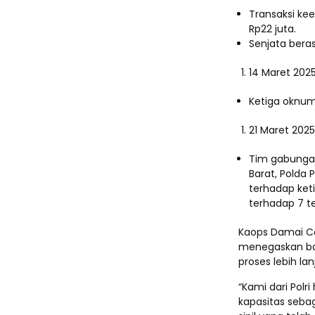
Transaksi kee
Rp22 juta.
Senjata berasa
14 Maret 202
Ketiga oknum
21 Maret 2025
Tim gabungan
Barat, Polda
terhadap ket
terhadap 7 te
Kaops Damai Cart
menegaskan bah
proses lebih la
“Kami dari Pol
kapasitas seba