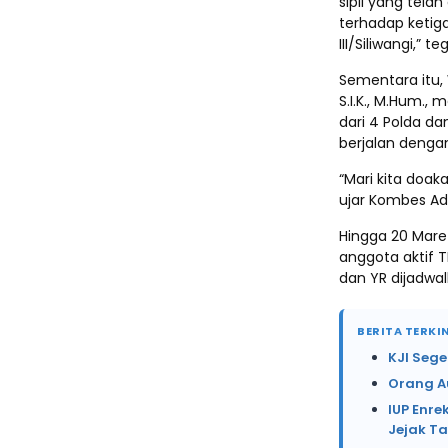
sipil yang tela
terhadap keti
III/Siliwangi,” te
Sementara itu,
S.I.K., M.Hum.,
dari 4 Polda d
berjalan dengan
“Mari kita doak
ujar Kombes A
Hingga 20 Maret
anggota aktif 
dan YR dijadwal
BERITA TERKIN
KJI Sege
Orang A
IUP Enre
Jejak T