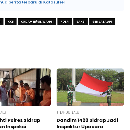
mua berita terbaru di Katasulsel
N
KKB
KODAM III/SILIWANGI
POLRI
SAKSI
SENJATA API
LALU
3 TAHUN LALU
hti Polres Sidrap
Dandim 1420 Sidrap Jadi
n Inspeksi
Inspektur Upacara