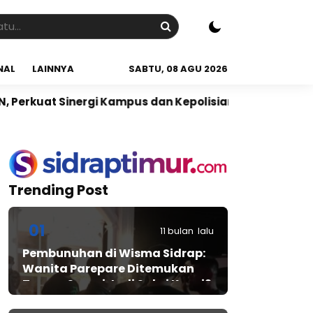
NAL
LAINNYA
SABTU, 08 AGU 2026
Kampus dan Kepolisian
Babinsa Koramil 02/Tellu L
Trending Post
01
11 bulan lalu
Pembunuhan di Wisma Sidrap:
Wanita Parepare Ditemukan
Tewas, Suami Jadi Saksi Kunci?