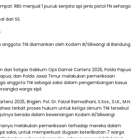
mpat: RBS menjual 1 pucuk senjata api jenis pistol FN seharga
l dari SS.
5
 anggota TNI diamankan oleh Kodam III/Siliwangi di Bandung.
 dari Satgas Gakkum Ops Damai Cartenz 2025, Polda Papua
 Papua, dan Polda Jawa Timur melakukan pemeriksaan
iga anggota TNI sebagai saksi dalam pengembangan kasus
rsangka warga sipil.
enz 2025, Brigjen. Pol. Dr. Faizal Ramadhani, S.Sos., S.I.K., M.H.
wa terkait proses hukum untuk ketiga oknum TNI tersebut
njutnya berada dalam kewenangan Kodam III/Siliwangi.
ri hanya melakukan pemeriksaan terhadap mereka dalam
gai saksi, untuk memperkuat dugaan keterlibatan 7 warga