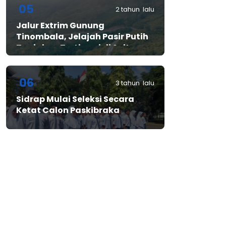
05
2 tahun lalu
Jalur Extrim Gunung
Tinombala, Jelajah Pasir Putih
Tanjakan Tertinggi di Sulteng
06
3 tahun lalu
Sidrap Mulai Seleksi Secara
Ketat Calon Paskibraka