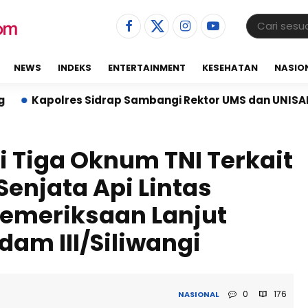
NEWS
INDEKS
ENTERTAINMENT
KESEHATAN
NASIO
rap Sambangi Rektor UMS dan UNISAN, Perkuat Sinergi 
si Tiga Oknum TNI Terkait
enjata Api Lintas
 Pemeriksaan Lanjut
dam III/Siliwangi
0
176
NASIONAL