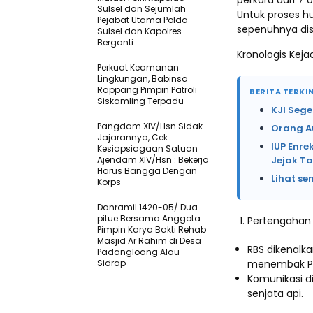
perkara dari 7 
Sulsel dan Sejumlah
Untuk proses hu
Pejabat Utama Polda
sepenuhnya dis
Sulsel dan Kapolres
Berganti
Kronologis Kejad
Perkuat Keamanan
Lingkungan, Babinsa
Rappang Pimpin Patroli
BERITA TERKIN
Siskamling Terpadu
KJI Sege
Pangdam XIV/Hsn Sidak
Orang A
Jajarannya, Cek
IUP Enre
Kesiapsiagaan Satuan
Ajendam XIV/Hsn : Bekerja
Jejak T
Harus Bangga Dengan
Lihat se
Korps
Danramil 1420-05/ Dua
pitue Bersama Anggota
Pertengahan
Pimpin Karya Bakti Rehab
Masjid Ar Rahim di Desa
RBS dikenalk
Padangloang Alau
Sidrap
menembak Pe
Komunikasi d
senjata api.