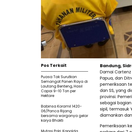
Pos Terkait
Bandung, Sid
Damai Cartenz 
Puasa Tak Surutkan
Papua, dan Dit
Semangat Panen Raya di
pemeriksaan ter
Lautang Benteng, Hasil
dan SS, yang di
Capai 9–10 Ton per
Hektare
provinsi. Pemer
sebagai bagian
Babinsa Koramil 1420-
sipil, termasu
06/Panca Rijang
diamankan dan 
bersama warganya gelar
karya Bhakti
Pemeriksaan ket
Mutasi Polri, Kapolda