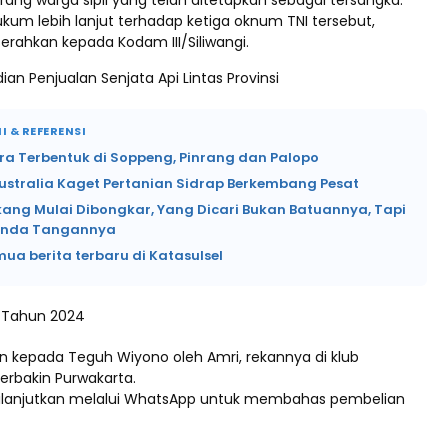
orang warga sipil yang telah ditetapkan sebagai tersangka.
kum lebih lanjut terhadap ketiga oknum TNI tersebut,
erahkan kepada Kodam III/Siliwangi.
ian Penjualan Senjata Api Lintas Provinsi
I & REFERENSI
ra Terbentuk di Soppeng, Pinrang dan Palopo
ustralia Kaget Pertanian Sidrap Berkembang Pesat
kang Mulai Dibongkar, Yang Dicari Bukan Batuannya, Tapi
anda Tangannya
mua berita terbaru di Katasulsel
 Tahun 2024
an kepada Teguh Wiyono oleh Amri, rekannya di klub
rbakin Purwakarta.
ilanjutkan melalui WhatsApp untuk membahas pembelian