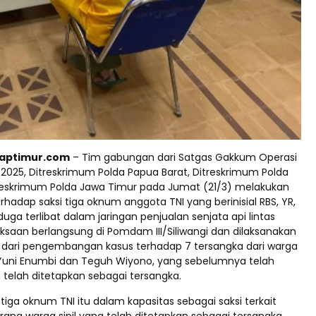
raptimur.com
– Tim gabungan dari Satgas Gakkum Operasi
2025, Ditreskrimum Polda Papua Barat, Ditreskrimum Polda
reskrimum Polda Jawa Timur pada Jumat (21/3) melakukan
hadap saksi tiga oknum anggota TNI yang berinisial RBS, YR,
duga terlibat dalam jaringan penjualan senjata api lintas
iksaan berlangsung di Pomdam III/Siliwangi dan dilaksanakan
 dari pengembangan kasus terhadap 7 tersangka dari warga
k Yuni Enumbi dan Teguh Wiyono, yang sebelumnya telah
telah ditetapkan sebagai tersangka.
iga oknum TNI itu dalam kapasitas sebagai saksi terkait