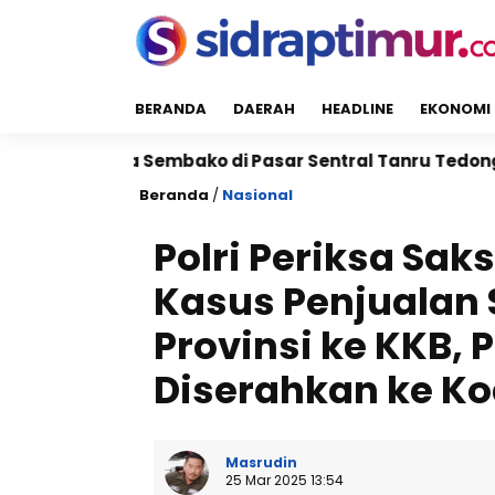
BERANDA
DAERAH
HEADLINE
EKONOMI
mbako di Pasar Sentral Tanru Tedong
Kapolres Sid
Beranda
/
Nasional
Polri Periksa Sak
Kasus Penjualan S
Provinsi ke KKB,
Diserahkan ke Ko
Masrudin
25 Mar 2025 13:54