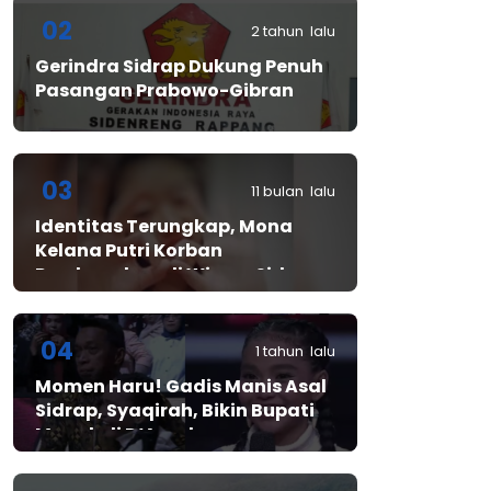
02
2 tahun lalu
Gerindra Sidrap Dukung Penuh
Pasangan Prabowo-Gibran
03
11 bulan lalu
Identitas Terungkap, Mona
Kelana Putri Korban
Pembunuhan di Wisma Sidrap
04
1 tahun lalu
Momen Haru! Gadis Manis Asal
Sidrap, Syaqirah, Bikin Bupati
Mewek di D’Academy​