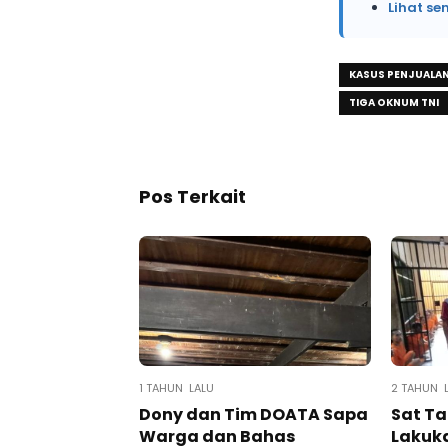
Lihat se
KASUS PENJUALA
TIGA OKNUM TNI
Pos Terkait
1 TAHUN LALU
2 TAHUN 
Dony dan Tim DOATA Sapa
Sat Ta
Warga dan Bahas
Lakuka