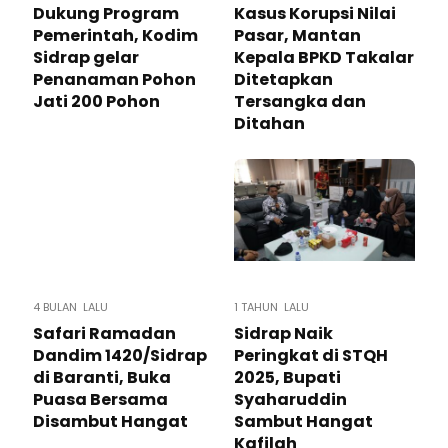
Dukung Program
Kasus Korupsi Nilai
Pemerintah, Kodim
Pasar, Mantan
Sidrap gelar
Kepala BPKD Takalar
Penanaman Pohon
Ditetapkan
Jati 200 Pohon
Tersangka dan
Ditahan
4 BULAN LALU
1 TAHUN LALU
Safari Ramadan
Sidrap Naik
Dandim 1420/Sidrap
Peringkat di STQH
di Baranti, Buka
2025, Bupati
Puasa Bersama
Syaharuddin
Disambut Hangat
Sambut Hangat
Kafilah