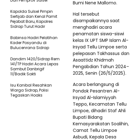
Dari Pemprov Sulsel
Bumi Nene Mallomo.
Kapolda Sulsel Pimpin
Hal tersebut
Sertijab dan Kenal Pamit
disampaikannya saat
Pejabat Baru, Kapolres
Sidrap Turut Hadir
menghadiri acara
penamatan siswa-siswi
Babinsa Hadiri Pelatihan
kelas IX UPT SMP Islam Al-
Kader Posyandu di
Irsyad Tellu Limpoe serta
Bulucenrana Sidrap
pelepasan Takhassus dan
Dandim 1420/Sidrap Rem
Asaattidz Khidmah
141/TP Hadiri Acara Lepas
Pengabdian Tahun 2024–
Sambut Danbrigif
2025, Senin (26/5/2025).
11/Badik Sakti
Acara berlangsung di
Isu Kanibal Resahkan
Warga Sidrap, Polisi
Pondok Pesantren Al-
Tegaskan Hoaks
Irsyad Al-Islamiyyah
Teppo, Kecamatan Tellu
Limpoe, dihadiri Staf Ahli
Bupati Bidang
Kemasyarakatan Soalihin,
Camat Tellu Limpoe
Asbudi, Kepala Desa