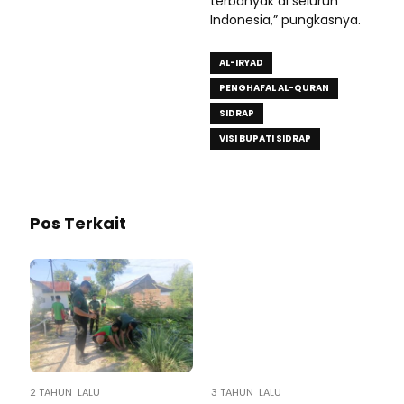
terbanyak di seluruh
Indonesia,” pungkasnya.
AL-IRYAD
PENGHAFAL AL-QURAN
SIDRAP
VISI BUPATI SIDRAP
Pos Terkait
2 TAHUN LALU
3 TAHUN LALU