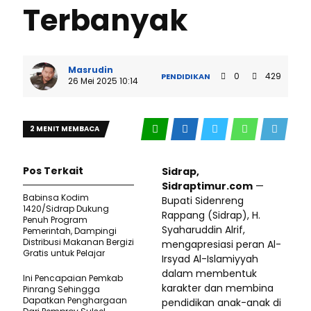
Terbanyak
Masrudin
0
429
PENDIDIKAN
26 Mei 2025 10:14
2 MENIT MEMBACA
Pos Terkait
Sidrap,
Sidraptimur.com
—
Babinsa Kodim
Bupati Sidenreng
1420/Sidrap Dukung
Rappang (Sidrap), H.
Penuh Program
Syaharuddin Alrif,
Pemerintah, Dampingi
Distribusi Makanan Bergizi
mengapresiasi peran Al-
Gratis untuk Pelajar
Irsyad Al-Islamiyyah
dalam membentuk
Ini Pencapaian Pemkab
karakter dan membina
Pinrang Sehingga
Dapatkan Penghargaan
pendidikan anak-anak di