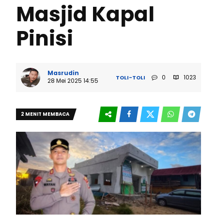
Masjid Kapal
Pinisi
Masrudin
0
1023
TOLI-TOLI
28 Mei 2025 14:55
2 MENIT MEMBACA