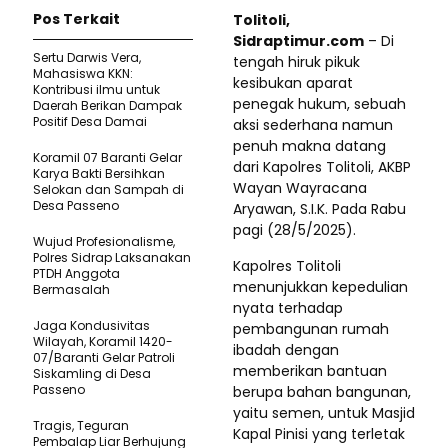
Pos Terkait
Tolitoli,
Sidraptimur.com
– Di
Sertu Darwis Vera,
tengah hiruk pikuk
Mahasiswa KKN:
kesibukan aparat
Kontribusi ilmu untuk
penegak hukum, sebuah
Daerah Berikan Dampak
Positif Desa Damai
aksi sederhana namun
penuh makna datang
Koramil 07 Baranti Gelar
dari Kapolres Tolitoli, AKBP
Karya Bakti Bersihkan
Wayan Wayracana
Selokan dan Sampah di
Desa Passeno
Aryawan, S.I.K. Pada Rabu
pagi (28/5/2025).
Wujud Profesionalisme,
Polres Sidrap Laksanakan
Kapolres Tolitoli
PTDH Anggota
menunjukkan kepedulian
Bermasalah
nyata terhadap
Jaga Kondusivitas
pembangunan rumah
Wilayah, Koramil 1420-
ibadah dengan
07/Baranti Gelar Patroli
memberikan bantuan
Siskamling di Desa
Passeno
berupa bahan bangunan,
yaitu semen, untuk Masjid
Tragis, Teguran
Kapal Pinisi yang terletak
Pembalap Liar Berhujung