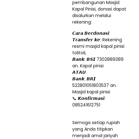
pembangunan Masjid
Kapal Pinisi, donasi dapat
disalurkan melalui
rekening:
𝘾𝙖𝙧𝙖 𝘽𝙚𝙧𝙙𝙤𝙣𝙖𝙨𝙞:
𝙏𝙧𝙖𝙣𝙨𝙛𝙚𝙧 𝙠𝙚: Rekening
resmi masjid kapal pinisi
tolitoli,
𝘽𝙖𝙣𝙠: 𝘽𝙎𝙄 7302889389
an. Kapal pinisi
𝘼𝙏𝘼𝙐
𝘽𝙖𝙣𝙠: 𝘽𝙍𝙄
522801051803537 an.
Masjid kapal pinisi
📞 𝙆𝙤𝙣𝙛𝙞𝙧𝙢𝙖𝙨𝙞:
085241612751
Semoga setiap rupiah
yang Anda titipkan
menjadi amal jariyah