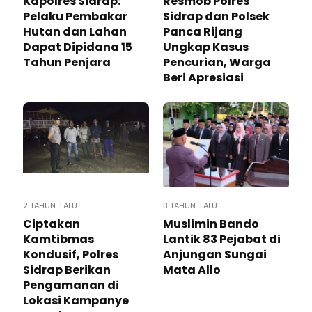
Kapolres Sidrap:
Resmob Polres
Pelaku Pembakar
Sidrap dan Polsek
Hutan dan Lahan
Panca Rijang
Dapat Dipidana 15
Ungkap Kasus
Tahun Penjara
Pencurian, Warga
Beri Apresiasi
2 TAHUN LALU
3 TAHUN LALU
Ciptakan
Muslimin Bando
Kamtibmas
Lantik 83 Pejabat di
Kondusif, Polres
Anjungan Sungai
Sidrap Berikan
Mata Allo
Pengamanan di
Lokasi Kampanye