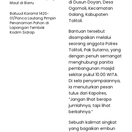
di Dusun Doyan, Desa
Maut di Barru
Ogomoli, Kecamatan
Batuud Koramil 1420-
Galang, Kabupaten
01/Panca Lautang Pimpin
Tolitoli.
Penanaman Pohon di
Lapangan Tembak
Bantuan tersebut
Kodim Sidrap
disampaikan melalui
seorang anggota Polres
Tolitoli, Pak Sutarno, yang
dengan penuh semangat
menghubungi panitia
pembangunan masjid
sekitar pukul 10.00 WITA.
Di sela penyampaiannya,
ia menuturkan pesan
tulus dari Kapolres,
“Jangan lihat berapa
jumlahnya, tapi lihat
berkahnya.”
Sebuah kalimat singkat
yang bagaikan embun