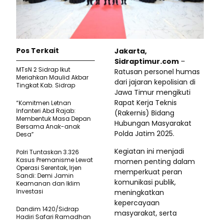
Pos Terkait
Jakarta,
Sidraptimur.com
–
MTsN 2 Sidrap Ikut
Ratusan personel humas
Meriahkan Maulid Akbar
dari jajaran kepolisian di
Tingkat Kab. Sidrap
Jawa Timur mengikuti
Rapat Kerja Teknis
“Komitmen Letnan
Infanteri Abd Rajab:
(Rakernis) Bidang
Membentuk Masa Depan
Hubungan Masyarakat
Bersama Anak-anak
Polda Jatim 2025.
Desa”
Kegiatan ini menjadi
Polri Tuntaskan 3.326
Kasus Premanisme Lewat
momen penting dalam
Operasi Serentak, Irjen
memperkuat peran
Sandi: Demi Jamin
komunikasi publik,
Keamanan dan Iklim
Investasi
meningkatkan
kepercayaan
Dandim 1420/Sidrap
masyarakat, serta
Hadiri Safari Ramadhan