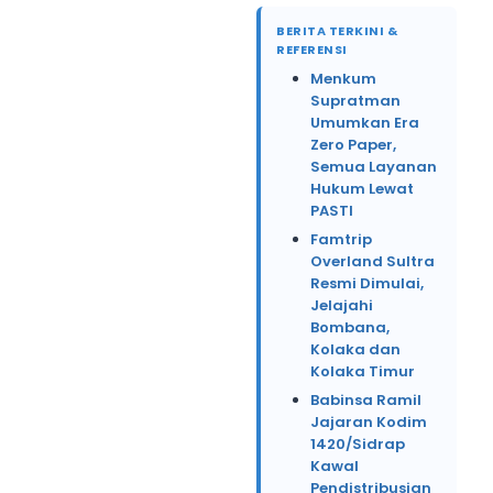
BERITA TERKINI &
REFERENSI
Menkum
Supratman
Umumkan Era
Zero Paper,
Semua Layanan
Hukum Lewat
PASTI
Famtrip
Overland Sultra
Resmi Dimulai,
Jelajahi
Bombana,
Kolaka dan
Kolaka Timur
Babinsa Ramil
Jajaran Kodim
1420/Sidrap
Kawal
Pendistribusian