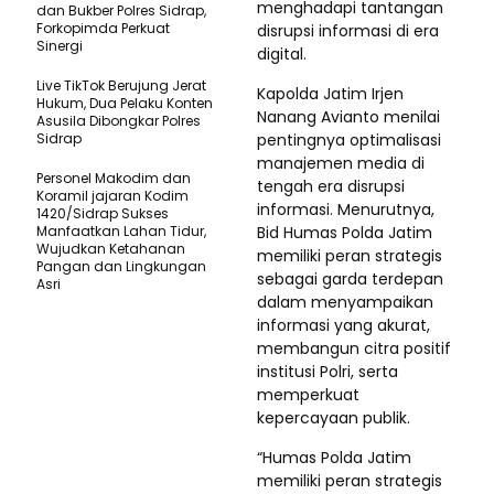
menghadapi tantangan
dan Bukber Polres Sidrap,
Forkopimda Perkuat
disrupsi informasi di era
Sinergi
digital.
Live TikTok Berujung Jerat
Kapolda Jatim Irjen
Hukum, Dua Pelaku Konten
Nanang Avianto menilai
Asusila Dibongkar Polres
Sidrap
pentingnya optimalisasi
manajemen media di
Personel Makodim dan
tengah era disrupsi
Koramil jajaran Kodim
informasi. Menurutnya,
1420/Sidrap Sukses
Manfaatkan Lahan Tidur,
Bid Humas Polda Jatim
Wujudkan Ketahanan
memiliki peran strategis
Pangan dan Lingkungan
sebagai garda terdepan
Asri
dalam menyampaikan
informasi yang akurat,
membangun citra positif
institusi Polri, serta
memperkuat
kepercayaan publik.
“Humas Polda Jatim
memiliki peran strategis