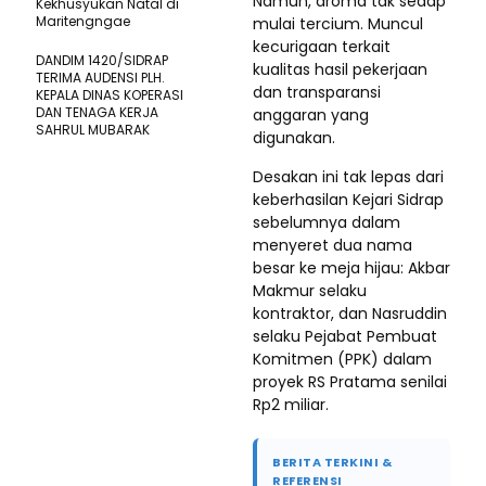
Namun, aroma tak sedap
Kekhusyukan Natal di
Maritengngae
mulai tercium. Muncul
kecurigaan terkait
DANDIM 1420/SIDRAP
kualitas hasil pekerjaan
TERIMA AUDENSI PLH.
dan transparansi
KEPALA DINAS KOPERASI
DAN TENAGA KERJA
anggaran yang
SAHRUL MUBARAK
digunakan.
Desakan ini tak lepas dari
keberhasilan Kejari Sidrap
sebelumnya dalam
menyeret dua nama
besar ke meja hijau: Akbar
Makmur selaku
kontraktor, dan Nasruddin
selaku Pejabat Pembuat
Komitmen (PPK) dalam
proyek RS Pratama senilai
Rp2 miliar.
BERITA TERKINI &
REFERENSI