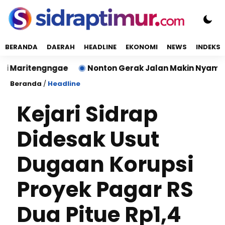
BERANDA
DAERAH
HEADLINE
EKONOMI
NEWS
INDEKS
tengngae
Nonton Gerak Jalan Makin Nyaman, Ada Te
Beranda
/
Headline
Kejari Sidrap
Didesak Usut
Dugaan Korupsi
Proyek Pagar RS
Dua Pitue Rp1,4