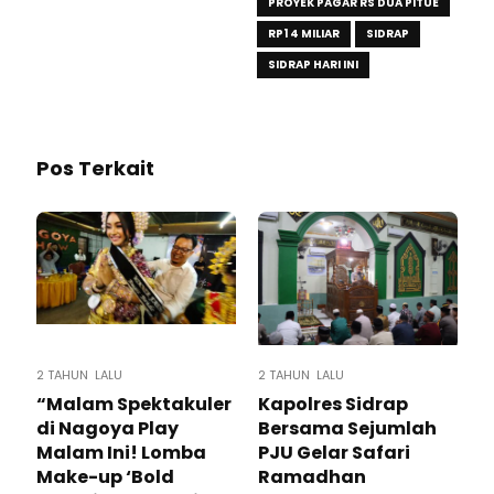
PROYEK PAGAR RS DUA PITUE
RP1 4 MILIAR
SIDRAP
SIDRAP HARI INI
Pos Terkait
2 TAHUN LALU
2 TAHUN LALU
“Malam Spektakuler
Kapolres Sidrap
di Nagoya Play
Bersama Sejumlah
Malam Ini! Lomba
PJU Gelar Safari
Make-up ‘Bold
Ramadhan