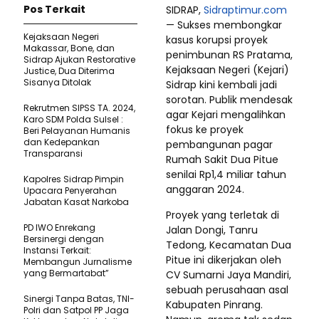
Pos Terkait
SIDRAP,
Sidraptimur.com
— Sukses membongkar
Kejaksaan Negeri
kasus korupsi proyek
Makassar, Bone, dan
penimbunan RS Pratama,
Sidrap Ajukan Restorative
Kejaksaan Negeri (Kejari)
Justice, Dua Diterima
Sisanya Ditolak
Sidrap kini kembali jadi
sorotan. Publik mendesak
Rekrutmen SIPSS TA. 2024,
agar Kejari mengalihkan
Karo SDM Polda Sulsel :
fokus ke proyek
Beri Pelayanan Humanis
dan Kedepankan
pembangunan pagar
Transparansi
Rumah Sakit Dua Pitue
senilai Rp1,4 miliar tahun
Kapolres Sidrap Pimpin
anggaran 2024.
Upacara Penyerahan
Jabatan Kasat Narkoba
Proyek yang terletak di
PD IWO Enrekang
Jalan Dongi, Tanru
Bersinergi dengan
Tedong, Kecamatan Dua
Instansi Terkait:
Pitue ini dikerjakan oleh
Membangun Jurnalisme
yang Bermartabat”
CV Sumarni Jaya Mandiri,
sebuah perusahaan asal
Sinergi Tanpa Batas, TNI-
Kabupaten Pinrang.
Polri dan Satpol PP Jaga