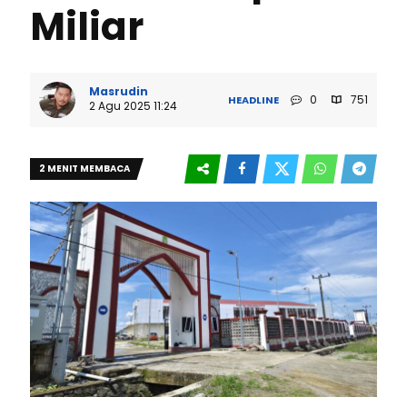
Miliar
Masrudin
0
751
HEADLINE
2 Agu 2025 11:24
2 MENIT MEMBACA