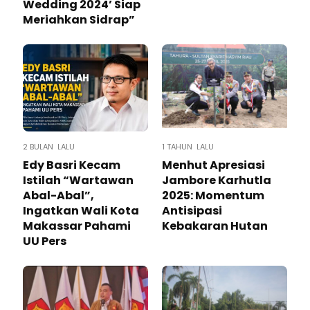
Wedding 2024’ Siap
Meriahkan Sidrap”
2 BULAN LALU
1 TAHUN LALU
Edy Basri Kecam
Menhut Apresiasi
Istilah “Wartawan
Jambore Karhutla
Abal-Abal”,
2025: Momentum
Ingatkan Wali Kota
Antisipasi
Makassar Pahami
Kebakaran Hutan
UU Pers