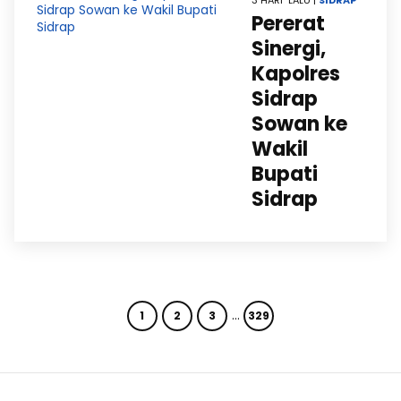
3 HARI LALU |
SIDRAP
Pererat
Sinergi,
Kapolres
Sidrap
Sowan ke
Wakil
Bupati
Sidrap
…
1
2
3
329