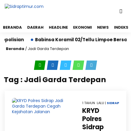
BERANDA
DAERAH
HEADLINE
EKONOMI
NEWS
INDEKS
epolisian
Babinsa Koramil 02/Tellu Limpoe Bersam
Beranda
/
Jadi Garda Terdepan
Tag : Jadi Garda Terdepan
1 TAHUN LALU |
SIDRAP
KRYD
Polres
Sidrap