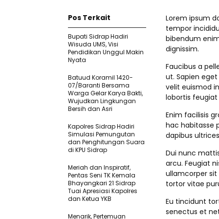
Pos Terkait
Lorem ipsum dol
tempor incididu
Bupati Sidrap Hadiri
bibendum enim f
Wisuda UMS, Visi
dignissim.
Pendidikan Unggul Makin
Nyata
Faucibus a pell
ut. Sapien eget
Batuud Koramil 1420-
07/Baranti Bersama
velit euismod i
Warga Gelar Karya Bakti,
lobortis feugia
Wujudkan Lingkungan
Bersih dan Asri
Enim facilisis g
hac habitasse p
Kapolres Sidrap Hadiri
Simulasi Pemungutan
dapibus ultrices
dan Penghitungan Suara
di KPU Sidrap
Dui nunc matti
arcu. Feugiat ni
Meriah dan Inspiratif,
ullamcorper sit
Pentas Seni TK Kemala
Bhayangkari 21 Sidrap
tortor vitae pu
Tuai Apresiasi Kapolres
dan Ketua YKB
Eu tincidunt tor
senectus et net
Menarik, Pertemuan