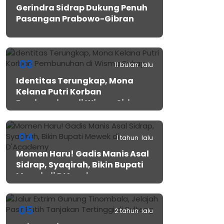
Gerindra Sidrap Dukung Penuh
Pasangan Prabowo-Gibran
03
11 bulan lalu
Identitas Terungkap, Mona
Kelana Putri Korban
Pembunuhan di Wisma Sidrap
04
1 tahun lalu
Momen Haru! Gadis Manis Asal
Sidrap, Syaqirah, Bikin Bupati
Mewek di D’Academy​
05
2 tahun lalu