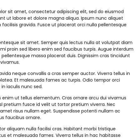
or sit amet, consectetur adipiscing elit, sed do eiusmod
nt ut labore et dolore magna aliqua. Ipsum nunc aliquet
acilisis gravida. Fusce ut placerat orci nulla pellentesque
entesque sit amet. Semper quis lectus nulla at volutpat diam
 mi proin sed libero enim sed faucibus turpis. Augue interdum
n pellentesque massa placerat duis. Dignissim cras tincidunt
t vivamus.
ravida neque convallis a cras semper auctor. Viverra tellus in
latea. Et malesuada fames ac turpis. Odio tempor orci
 in iaculis nunc sed.
s enim ut tellus elementum. Cras ornare arcu dui vivamus
sl pretium fusce id velit ut tortor pretium viverra. Nec
 amet risus nullam eget. Suspendisse potenti nullam ac
rus faucibus ornare.
tor aliquam nulla facilisi cras. Habitant morbi tristique
us et malesuada fames. Viverra tellus in hac habitasse