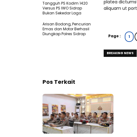
platea dictumst
Tangguh PS Kodim 1420
aliquam ut portt
Versus PS IWO Sidrap
Bukan Sekedar Laga
Arisan Bodong, Pencurian
Emas dan Motor Berhasil
Diungkap Polres Sidrap
Page :
1
BREAKING NEWS
Pos Terkait