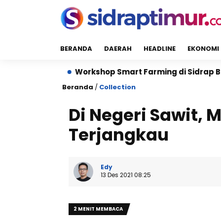
BERANDA
DAERAH
HEADLINE
EKONOMI
Hektare
Workshop Smart Farming di Sidrap Bantu Pe
Beranda
/
Collection
Di Negeri Sawit, 
Terjangkau
Edy
13 Des 2021 08:25
2 MENIT MEMBACA