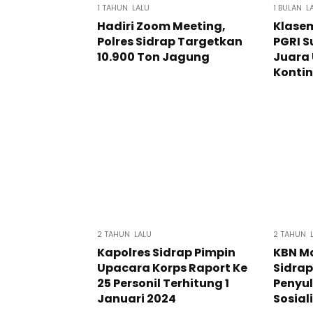
1 TAHUN LALU
1 BULAN L
Hadiri Zoom Meeting,
Klasem
Polres Sidrap Targetkan
PGRI S
10.900 Ton Jagung
Juara
Kontin
2 TAHUN LALU
2 TAHUN 
Kapolres Sidrap Pimpin
KBN M
Upacara Korps Raport Ke
Sidrap
25 Personil Terhitung 1
Penyu
Januari 2024
Sosial