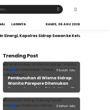
NAL
LAINNYA
KAMIS, 06 AGU 2026
rgi, Kapolres Sidrap Sowan ke Ketua NU Sidrap
Sidr
Trending Post
01
11 bulan lalu
Pembunuhan di Wisma Sidrap:
Wanita Parepare Ditemukan
Tewas, Suami Jadi Saksi Kunci?
02
2 tahun lalu