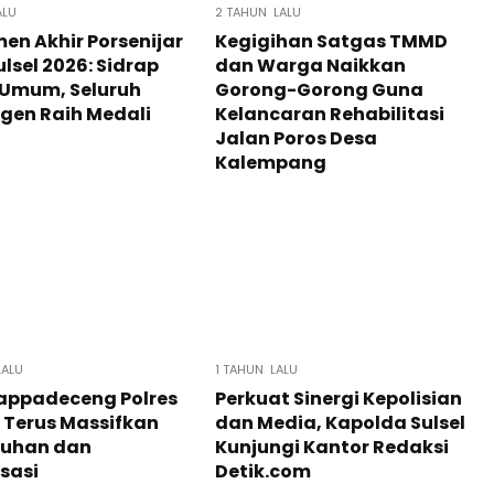
ALU
2 TAHUN LALU
en Akhir Porsenijar
Kegigihan Satgas TMMD
ulsel 2026: Sidrap
dan Warga Naikkan
 Umum, Seluruh
Gorong-Gorong Guna
gen Raih Medali
Kelancaran Rehabilitasi
Jalan Poros Desa
Kalempang
LALU
1 TAHUN LALU
appadeceng Polres
Perkuat Sinergi Kepolisian
 Terus Massifkan
dan Media, Kapolda Sulsel
luhan dan
Kunjungi Kantor Redaksi
isasi
Detik.com