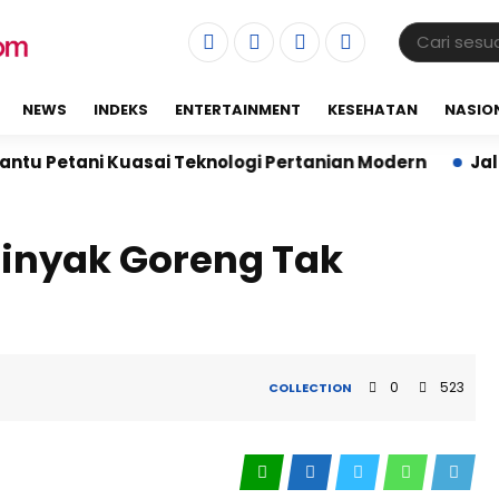
NEWS
INDEKS
ENTERTAINMENT
KESEHATAN
NASIO
tani Kuasai Teknologi Pertanian Modern
Jalin Sine
Minyak Goreng Tak
0
523
COLLECTION