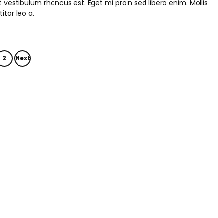
 vestibulum rhoncus est. Eget mi proin sed libero enim. Mollis
itor leo a.
2
Next