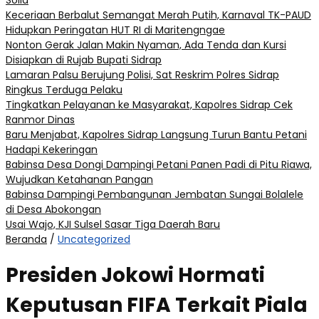
Solid
Keceriaan Berbalut Semangat Merah Putih, Karnaval TK-PAUD
Hidupkan Peringatan HUT RI di Maritengngae
Nonton Gerak Jalan Makin Nyaman, Ada Tenda dan Kursi
Disiapkan di Rujab Bupati Sidrap
Lamaran Palsu Berujung Polisi, Sat Reskrim Polres Sidrap
Ringkus Terduga Pelaku
Tingkatkan Pelayanan ke Masyarakat, Kapolres Sidrap Cek
Ranmor Dinas
Baru Menjabat, Kapolres Sidrap Langsung Turun Bantu Petani
Hadapi Kekeringan
Babinsa Desa Dongi Dampingi Petani Panen Padi di Pitu Riawa,
Wujudkan Ketahanan Pangan
Babinsa Dampingi Pembangunan Jembatan Sungai Bolalele
di Desa Abokongan
Usai Wajo, KJI Sulsel Sasar Tiga Daerah Baru
Beranda
/
Uncategorized
Presiden Jokowi Hormati
Keputusan FIFA Terkait Piala