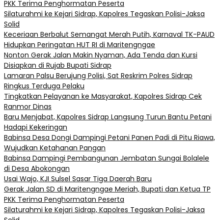
PKK Terima Penghormatan Peserta
Silaturahmi ke Kejari Sidrap, Kapolres Tegaskan Polisi-Jaksa
Solid
Keceriaan Berbalut Semangat Merah Putih, Karnaval TK-PAUD
Hidupkan Peringatan HUT RI di Maritengngae
Nonton Gerak Jalan Makin Nyaman, Ada Tenda dan Kursi
Disiapkan di Rujab Bupati Sidrap
Lamaran Palsu Berujung Polisi, Sat Reskrim Polres Sidrap
Ringkus Terduga Pelaku
Tingkatkan Pelayanan ke Masyarakat, Kapolres Sidrap Cek
Ranmor Dinas
Baru Menjabat, Kapolres Sidrap Langsung Turun Bantu Petani
Hadapi Kekeringan
Babinsa Desa Dongi Dampingi Petani Panen Padi di Pitu Riawa,
Wujudkan Ketahanan Pangan
Babinsa Dampingi Pembangunan Jembatan Sungai Bolalele
di Desa Abokongan
Usai Wajo, KJI Sulsel Sasar Tiga Daerah Baru
Gerak Jalan SD di Maritengngae Meriah, Bupati dan Ketua TP
PKK Terima Penghormatan Peserta
Silaturahmi ke Kejari Sidrap, Kapolres Tegaskan Polisi-Jaksa