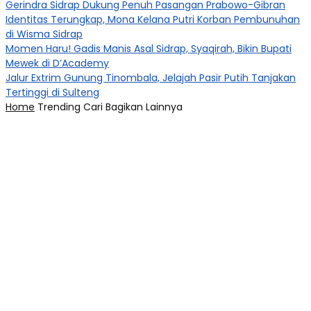
Gerindra Sidrap Dukung Penuh Pasangan Prabowo-Gibran
Identitas Terungkap, Mona Kelana Putri Korban Pembunuhan
di Wisma Sidrap
Momen Haru! Gadis Manis Asal Sidrap, Syaqirah, Bikin Bupati
Mewek di D’Academy​
Jalur Extrim Gunung Tinombala, Jelajah Pasir Putih Tanjakan
Tertinggi di Sulteng
Home
Trending
Cari
Bagikan
Lainnya