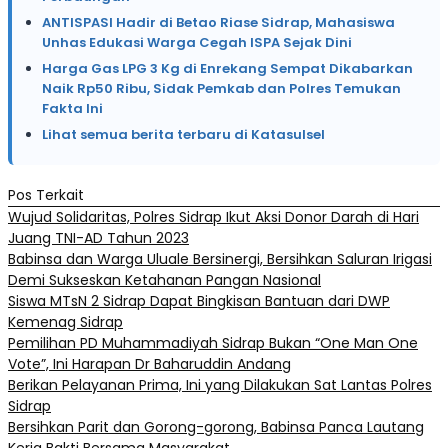
ANTISPASI Hadir di Betao Riase Sidrap, Mahasiswa
Unhas Edukasi Warga Cegah ISPA Sejak Dini
Harga Gas LPG 3 Kg di Enrekang Sempat Dikabarkan
Naik Rp50 Ribu, Sidak Pemkab dan Polres Temukan
Fakta Ini
Lihat semua berita terbaru di Katasulsel
Pos Terkait
Wujud Solidaritas, Polres Sidrap Ikut Aksi Donor Darah di Hari
Juang TNI-AD Tahun 2023
Babinsa dan Warga Uluale Bersinergi, Bersihkan Saluran Irigasi
Demi Sukseskan Ketahanan Pangan Nasional
Siswa MTsN 2 Sidrap Dapat Bingkisan Bantuan dari DWP
Kemenag Sidrap
Pemilihan PD Muhammadiyah Sidrap Bukan “One Man One
Vote”, Ini Harapan Dr Baharuddin Andang
Berikan Pelayanan Prima, Ini yang Dilakukan Sat Lantas Polres
Sidrap
Bersihkan Parit dan Gorong-gorong, Babinsa Panca Lautang
Kerja Bakti Bersama Masyarakat