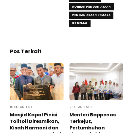
KORBAN PENGANIAYAAN
PENGANIAYAAN REMAJA
RS NEMAL
Pos Terkait
10 BULAN LALU
2 BULAN LALU
Masjid Kapal Pinisi
Menteri Bappenas
Tolitoli Diresmikan,
Terkejut,
Kisah Harmoni dan
Pertumbuhan