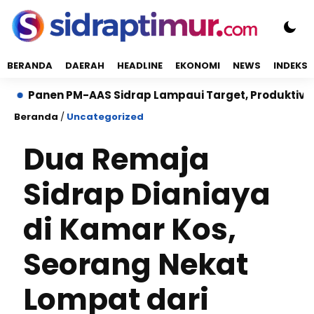
BERANDA
DAERAH
HEADLINE
EKONOMI
NEWS
INDEKS
anen PM-AAS Sidrap Lampaui Target, Produktivitas Capai
Beranda
/
Uncategorized
Dua Remaja
Sidrap Dianiaya
di Kamar Kos,
Seorang Nekat
Lompat dari