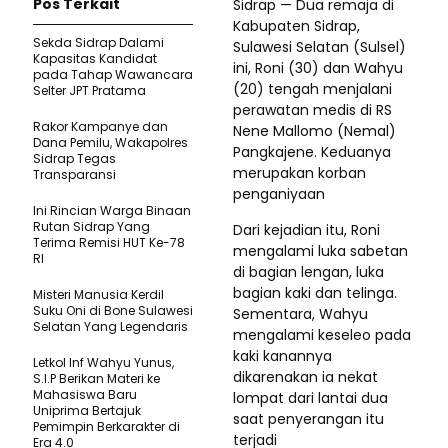
Pos Terkait
Sidrap — Dua remaja di
Kabupaten Sidrap,
Sekda Sidrap Dalami
Sulawesi Selatan (Sulsel)
Kapasitas Kandidat
ini, Roni (30) dan Wahyu
pada Tahap Wawancara
(20) tengah menjalani
Selter JPT Pratama
perawatan medis di RS
Rakor Kampanye dan
Nene Mallomo (Nemal)
Dana Pemilu, Wakapolres
Pangkajene. Keduanya
Sidrap Tegas
merupakan korban
Transparansi
penganiyaan
Ini Rincian Warga Binaan
Rutan Sidrap Yang
Dari kejadian itu, Roni
Terima Remisi HUT Ke-78
mengalami luka sabetan
RI
di bagian lengan, luka
bagian kaki dan telinga.
Misteri Manusia Kerdil
Suku Oni di Bone Sulawesi
Sementara, Wahyu
Selatan Yang Legendaris
mengalami keseleo pada
kaki kanannya
Letkol Inf Wahyu Yunus,
dikarenakan ia nekat
S.I.P Berikan Materi ke
Mahasiswa Baru
lompat dari lantai dua
Uniprima Bertajuk
saat penyerangan itu
Pemimpin Berkarakter di
terjadi
Era 4.0