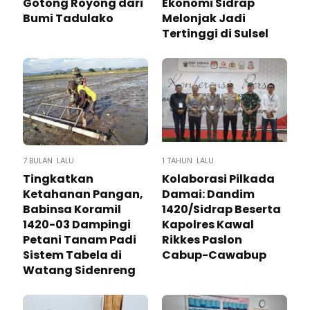
Gotong Royong dari
Ekonomi Sidrap
Bumi Tadulako
Melonjak Jadi
Tertinggi di Sulsel
7 BULAN LALU
1 TAHUN LALU
Tingkatkan
Kolaborasi Pilkada
Ketahanan Pangan,
Damai: Dandim
Babinsa Koramil
1420/Sidrap Beserta
1420-03 Dampingi
Kapolres Kawal
Petani Tanam Padi
Rikkes Paslon
Sistem Tabela di
Cabup-Cawabup
Watang Sidenreng