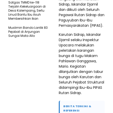
Satgas TMMD ke-118
Sidrap, Iskandar Djamil
Terjalin Kekeluargaan di
dan diikuti oleh Seluruh
Desa Kalempang, Sertu
Linud Bantu Ibu Asuh
Pegawai Rutan Sidrap dan
Membersihkan Ikan
Paguyuban Ibu-Ibu
Pemasyarakatan (PIPAS).
Muslimin Bando Lantik 83
Pejabat di Anjungan
Karutan Sidrap, Iskandar
Sungai Mata Allo
Djamil selaku Inspektur
Upacara melakukan
peletakan karangan
bunga di tugu Makam
Pahlawan Ganggawa,
Mario. Kegiatan
dilanjutkan dengan tabur
bunga oleh Karutan dan
Seluruh Pejabat Struktural
didampingi Ibu-ibu PIPAS
Rutan Sidrap.
BERITA TERKINI &
REFERENSI