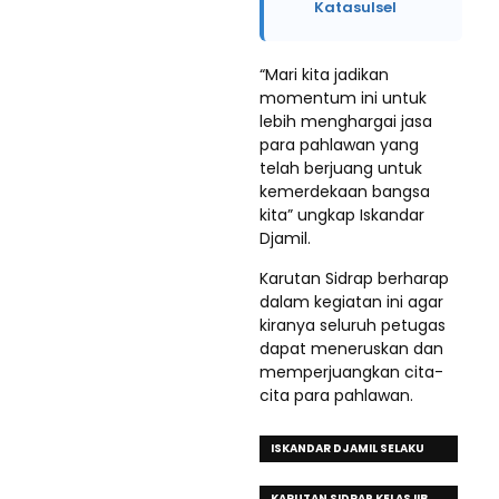
Katasulsel
“Mari kita jadikan
momentum ini untuk
lebih menghargai jasa
para pahlawan yang
telah berjuang untuk
kemerdekaan bangsa
kita” ungkap Iskandar
Djamil.
Karutan Sidrap berharap
dalam kegiatan ini agar
kiranya seluruh petugas
dapat meneruskan dan
memperjuangkan cita-
cita para pahlawan.
ISKANDAR DJAMIL SELAKU
INSPEKTUR UPACARA
KARUTAN SIDRAP KELAS IIB