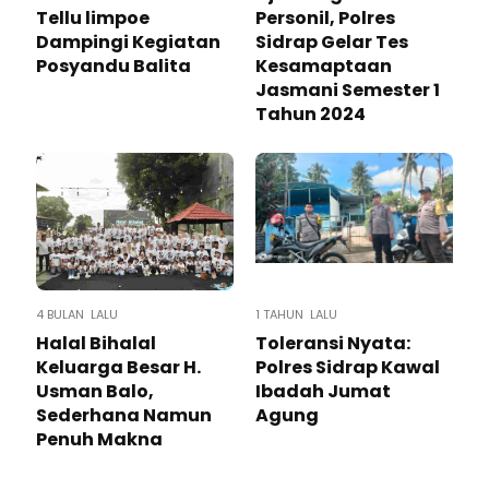
Tellu limpoe
Personil, Polres
Dampingi Kegiatan
Sidrap Gelar Tes
Posyandu Balita
Kesamaptaan
Jasmani Semester 1
Tahun 2024
4 BULAN LALU
1 TAHUN LALU
Halal Bihalal
Toleransi Nyata:
Keluarga Besar H.
Polres Sidrap Kawal
Usman Balo,
Ibadah Jumat
Sederhana Namun
Agung
Penuh Makna