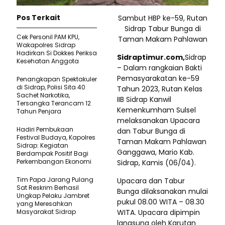
Pos Terkait
Sambut HBP ke-59, Rutan
Sidrap Tabur Bunga di
Cek Personil PAM KPU,
Taman Makam Pahlawan
Wakapolres Sidrap
Hadirkan Si Dokkes Periksa
Sidraptimur.com,
Sidrap
Kesehatan Anggota
– Dalam rangkaian Bakti
Pemasyarakatan ke-59
Penangkapan Spektakuler
di Sidrap, Polisi Sita 40
Tahun 2023, Rutan Kelas
Sachet Narkotika,
IIB Sidrap Kanwil
Tersangka Terancam 12
Kemenkumham Sulsel
Tahun Penjara
melaksanakan Upacara
Hadiri Pembukaan
dan Tabur Bunga di
Festival Budaya, Kapolres
Taman Makam Pahlawan
Sidrap: Kegiatan
Ganggawa, Mario Kab.
Berdampak Positif Bagi
Perkembangan Ekonomi
Sidrap, Kamis (06/04).
Tim Papa Jarang Pulang
Upacara dan Tabur
Sat Reskrim Berhasil
Bunga dilaksanakan mulai
Ungkap Pelaku Jambret
pukul 08.00 WITA – 08.30
yang Meresahkan
Masyarakat Sidrap
WITA. Upacara dipimpin
langsung oleh Karutan