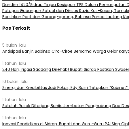
Dandim 1420/Sidrap Tinjau Kesiapan TPS Dalam Pemungutan 
Petugas Gabungan Satpol dan Dinsos Razia Kos-Kosan, Temuka
Bersihkan Parit dan Gorong-gorong, Babinsa Panca Lautang Ke
Pos Terkait
5 bulan lalu
Antisipasi Banjir, Babinsa Ciro-Ciroe Bersama Warga Gelar Karya
1 tahun lalu
240 Hari, Irigasi Saddang Direhab! Bupati Sidrap Pastikan Sw
10 bulan lalu
Sinergi dan Kredibilitas Jadi Fokus, Edy Basri Tetapkan “Kabinet
1 tahun lalu
Setelah Rusak Diterjang Banjir, Jembatan Penghubung Dua Des
1 tahun lalu
Inovasi Pendidikan di Sidrap, Bupati dan Guru-Guru PAI Siap Ci