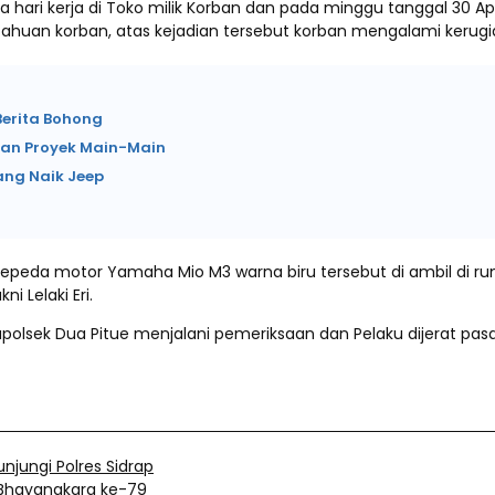
ari kerja di Toko milik Korban dan pada minggu tanggal 30 Apr
huan korban, atas kejadian tersebut korban mengalami kerugian
Berita Bohong
ukan Proyek Main-Main
ang Naik Jeep
eda motor Yamaha Mio M3 warna biru tersebut di ambil di rumah 
i Lelaki Eri.
apolsek Dua Pitue menjalani pemeriksaan dan Pelaku dijerat pa
unjungi Polres Sidrap
 Bhayangkara ke-79