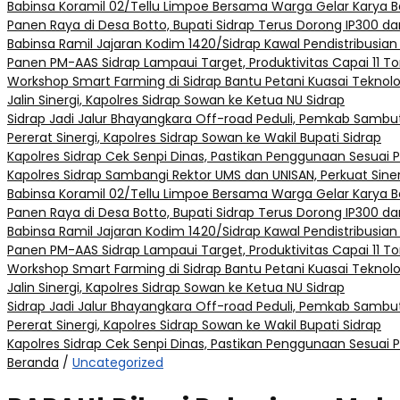
Babinsa Koramil 02/Tellu Limpoe Bersama Warga Gelar Karya B
Panen Raya di Desa Botto, Bupati Sidrap Terus Dorong IP300 dan
Babinsa Ramil Jajaran Kodim 1420/Sidrap Kawal Pendistribusian
Panen PM-AAS Sidrap Lampaui Target, Produktivitas Capai 11 To
Workshop Smart Farming di Sidrap Bantu Petani Kuasai Teknol
Jalin Sinergi, Kapolres Sidrap Sowan ke Ketua NU Sidrap
Sidrap Jadi Jalur Bhayangkara Off-road Peduli, Pemkab Sambut
Pererat Sinergi, Kapolres Sidrap Sowan ke Wakil Bupati Sidrap
Kapolres Sidrap Cek Senpi Dinas, Pastikan Penggunaan Sesuai 
Kapolres Sidrap Sambangi Rektor UMS dan UNISAN, Perkuat Sine
Babinsa Koramil 02/Tellu Limpoe Bersama Warga Gelar Karya B
Panen Raya di Desa Botto, Bupati Sidrap Terus Dorong IP300 dan
Babinsa Ramil Jajaran Kodim 1420/Sidrap Kawal Pendistribusian
Panen PM-AAS Sidrap Lampaui Target, Produktivitas Capai 11 To
Workshop Smart Farming di Sidrap Bantu Petani Kuasai Teknol
Jalin Sinergi, Kapolres Sidrap Sowan ke Ketua NU Sidrap
Sidrap Jadi Jalur Bhayangkara Off-road Peduli, Pemkab Sambut
Pererat Sinergi, Kapolres Sidrap Sowan ke Wakil Bupati Sidrap
Kapolres Sidrap Cek Senpi Dinas, Pastikan Penggunaan Sesuai 
Beranda
/
Uncategorized