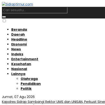
Beranda
Daerah
Headline
Ekonomi
News
Indeks
Entertainment
Kesehatan
Nasional
Lainnya
Olahraga
Pendidikan
Politik
Jumat, 07 Agu 2026
Kapolres Sidrap Sambangi Rektor UMS dan UNISAN, Perkuat Sine