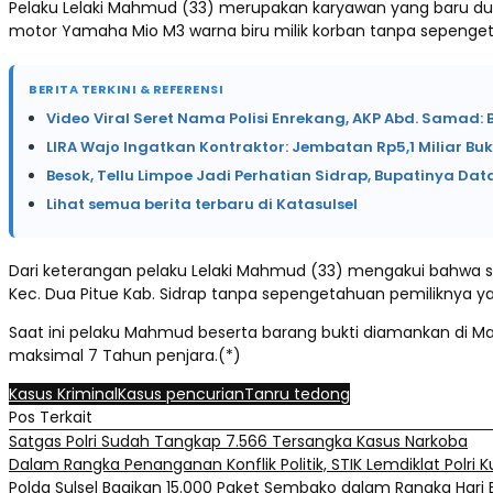
Pelaku Lelaki Mahmud (33) merupakan karyawan yang baru dua h
motor Yamaha Mio M3 warna biru milik korban tanpa sepengeta
BERITA TERKINI & REFERENSI
Video Viral Seret Nama Polisi Enrekang, AKP Abd. Samad: 
LIRA Wajo Ingatkan Kontraktor: Jembatan Rp5,1 Miliar B
Besok, Tellu Limpoe Jadi Perhatian Sidrap, Bupatinya Dat
Lihat semua berita terbaru di Katasulsel
Dari keterangan pelaku Lelaki Mahmud (33) mengakui bahwa sep
Kec. Dua Pitue Kab. Sidrap tanpa sepengetahuan pemiliknya yakn
Saat ini pelaku Mahmud beserta barang bukti diamankan di M
maksimal 7 Tahun penjara.(*)
Kasus Kriminal
Kasus pencurian
Tanru tedong
Pos Terkait
Satgas Polri Sudah Tangkap 7.566 Tersangka Kasus Narkoba
Dalam Rangka Penanganan Konflik Politik, STIK Lemdiklat Polri K
Polda Sulsel Bagikan 15.000 Paket Sembako dalam Rangka Hari