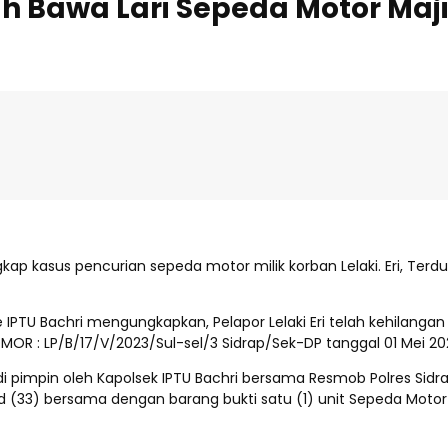
ah Bawa Lari Sepeda Motor Ma
ngkap kasus pencurian sepeda motor milik korban Lelaki. Eri, T
tue IPTU Bachri mengungkapkan, Pelapor Lelaki Eri telah kehilang
NOMOR : LP/B/17/V/2023/Sul-sel/3 Sidrap/Sek-DP tanggal 01 Mei 
ue di pimpin oleh Kapolsek IPTU Bachri bersama Resmob Polres Si
(33) bersama dengan barang bukti satu (1) unit Sepeda Motor 