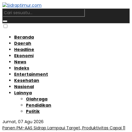
Beranda
Daerah
Headline
Ekonomi
News
Indeks
Entertainment
Kesehatan
Nasional
Lainnya
Olahraga
Pendidikan
Politik
Jumat, 07 Agu 2026
Panen PM-AAS Sidrap Lampaui Target, Produktivitas Capai 11