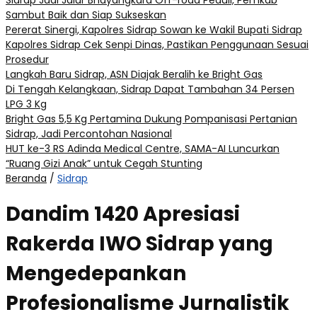
Sidrap Jadi Jalur Bhayangkara Off-road Peduli, Pemkab
Sambut Baik dan Siap Sukseskan
Pererat Sinergi, Kapolres Sidrap Sowan ke Wakil Bupati Sidrap
Kapolres Sidrap Cek Senpi Dinas, Pastikan Penggunaan Sesuai
Prosedur
Langkah Baru Sidrap, ASN Diajak Beralih ke Bright Gas
Di Tengah Kelangkaan, Sidrap Dapat Tambahan 34 Persen
LPG 3 Kg
Bright Gas 5,5 Kg Pertamina Dukung Pompanisasi Pertanian
Sidrap, Jadi Percontohan Nasional
HUT ke-3 RS Adinda Medical Centre, SAMA-AI Luncurkan
“Ruang Gizi Anak” untuk Cegah Stunting
Beranda
/
Sidrap
Dandim 1420 Apresiasi
Rakerda IWO Sidrap yang
Mengedepankan
Profesionalisme Jurnalistik