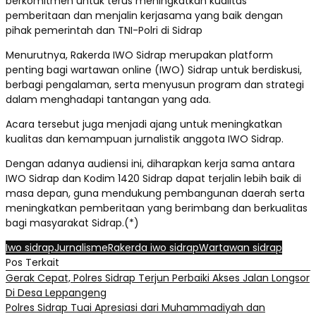
berkomitmen untuk terus meningkatkan kualitas
pemberitaan dan menjalin kerjasama yang baik dengan
pihak pemerintah dan TNI-Polri di Sidrap
Menurutnya, Rakerda IWO Sidrap merupakan platform
penting bagi wartawan online (IWO) Sidrap untuk berdiskusi,
berbagi pengalaman, serta menyusun program dan strategi
dalam menghadapi tantangan yang ada.
Acara tersebut juga menjadi ajang untuk meningkatkan
kualitas dan kemampuan jurnalistik anggota IWO Sidrap.
Dengan adanya audiensi ini, diharapkan kerja sama antara
IWO Sidrap dan Kodim 1420 Sidrap dapat terjalin lebih baik di
masa depan, guna mendukung pembangunan daerah serta
meningkatkan pemberitaan yang berimbang dan berkualitas
bagi masyarakat Sidrap.(*)
Iwo sidrap
Jurnalisme
Rakerda iwo sidrap
Wartawan sidrap
Pos Terkait
Gerak Cepat, Polres Sidrap Terjun Perbaiki Akses Jalan Longsor
Di Desa Leppangeng
Polres Sidrap Tuai Apresiasi dari Muhammadiyah dan