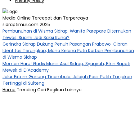
Privacy Policy
Media Online Tercepat dan Terpercaya
sidraptimur.com 2025
Pembunuhan di Wisma Sidrap: Wanita Parepare Ditemukan
Tewas, Suami Jadi Saksi Kunci?
Gerindra Sidrap Dukung Penuh Pasangan Prabowo-Gibran
Identitas Terungkap, Mona Kelana Putri Korban Pembunuhan
di Wisma Sidrap
Momen Haru! Gadis Manis Asal Sidrap, Syaqirah, Bikin Bupati
Mewek di D’Academy​
Jalur Extrim Gunung Tinombala, Jelajah Pasir Putih Tanjakan
Tertinggi di Sulteng
Home
Trending
Cari
Bagikan
Lainnya