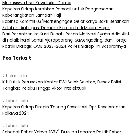
Mahasiswa Usai Kawal Aksi Damai
Kapolres Sidrap Kerahkan Personil untuk Pengamanan
Keberangkatan Jamaah Haji
Babinsa Koramil 03/Maritengngae Gelar Karya Bakti Bersihkan
Selokan, Antisipasi Demam Berdarah di Musim Hujan
Dari Pesantren ke Kursi Bupati, Pesan Motivasi Syahruddin Alrif
di Halalbihalal Santri Ajatappareng, Sawerigading, dan Toraja
Patroli Dialogis OMB 2023-2024 Polres Sidrap, Ini Sasarannya
Pos Terkait
2 bulan lalu
KJI Kutuk Perusakan Kantor PWI Solok Selatan, Desak Polisi
Tangkap Pelaku Hingga Aktor Intelektual!
2 tahun lalu
Kapolres Sidrap Pimpin Touring Sosialisasi Ops Keselamatan
Pallawa 2024
2 tahun lalu
Sahabat Bahar Yahya (SBY) Dukung Langkah Politik Bahar