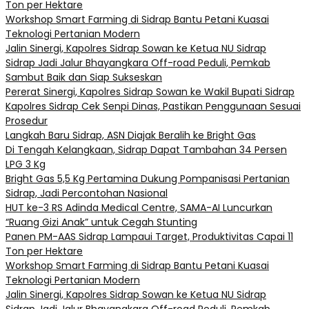
Ton per Hektare
Workshop Smart Farming di Sidrap Bantu Petani Kuasai
Teknologi Pertanian Modern
Jalin Sinergi, Kapolres Sidrap Sowan ke Ketua NU Sidrap
Sidrap Jadi Jalur Bhayangkara Off-road Peduli, Pemkab
Sambut Baik dan Siap Sukseskan
Pererat Sinergi, Kapolres Sidrap Sowan ke Wakil Bupati Sidrap
Kapolres Sidrap Cek Senpi Dinas, Pastikan Penggunaan Sesuai
Prosedur
Langkah Baru Sidrap, ASN Diajak Beralih ke Bright Gas
Di Tengah Kelangkaan, Sidrap Dapat Tambahan 34 Persen
LPG 3 Kg
Bright Gas 5,5 Kg Pertamina Dukung Pompanisasi Pertanian
Sidrap, Jadi Percontohan Nasional
HUT ke-3 RS Adinda Medical Centre, SAMA-AI Luncurkan
“Ruang Gizi Anak” untuk Cegah Stunting
Panen PM-AAS Sidrap Lampaui Target, Produktivitas Capai 11
Ton per Hektare
Workshop Smart Farming di Sidrap Bantu Petani Kuasai
Teknologi Pertanian Modern
Jalin Sinergi, Kapolres Sidrap Sowan ke Ketua NU Sidrap