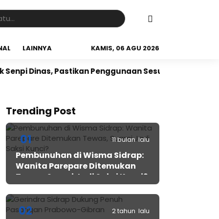
NAL
LAINNYA
KAMIS, 06 AGU 2026
nas, Pastikan Penggunaan Sesuai Prosedur
Langkah 
Trending Post
01
11 bulan lalu
Pembunuhan di Wisma Sidrap:
Wanita Parepare Ditemukan
Tewas, Suami Jadi Saksi Kunci?
02
2 tahun lalu