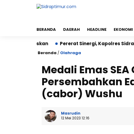
BERANDA
DAERAH
HEADLINE
EKONOMI
Sukseskan
Pererat Sinergi, Kapolres Sidrap Sowan ke
Beranda
/
Olahraga
Medali Emas SEA 
Persembahkan Ed
(cabor) Wushu
Masrudin
12 Mei 2023 12:16