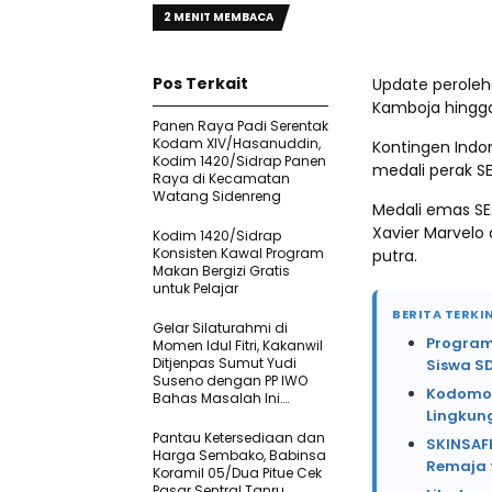
2 MENIT MEMBACA
Pos Terkait
Update peroleh
Kamboja hingga 
Panen Raya Padi Serentak
Kodam XIV/Hasanuddin,
Kontingen Ind
Kodim 1420/Sidrap Panen
medali perak SE
Raya di Kecamatan
Watang Sidenreng
Medali emas SE
Xavier Marvelo
Kodim 1420/Sidrap
Konsisten Kawal Program
putra.
Makan Bergizi Gratis
untuk Pelajar
BERITA TERKIN
Gelar Silaturahmi di
Program
Momen Idul Fitri, Kakanwil
Ditjenpas Sumut Yudi
Siswa S
Suseno dengan PP IWO
Kodomo 
Bahas Masalah Ini….
Lingkung
Pantau Ketersediaan dan
SKINSAFE
Harga Sembako, Babinsa
Remaja 
Koramil 05/Dua Pitue Cek
Pasar Sentral Tanru