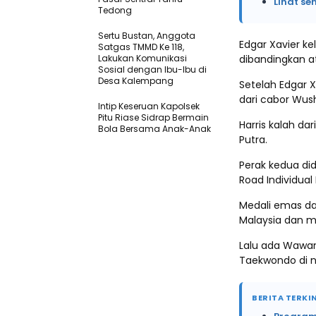
Lihat se
Tedong
Sertu Bustan, Anggota
Edgar Xavier ke
Satgas TMMD Ke 118,
Lakukan Komunikasi
dibandingkan a
Sosial dengan Ibu-Ibu di
Desa Kalempang
Setelah Edgar 
dari cabor Wus
Intip Keseruan Kapolsek
Pitu Riase Sidrap Bermain
Harris kalah d
Bola Bersama Anak-Anak
Putra.
Perak kedua di
Road Individual
Medali emas dar
Malaysia dan me
Lalu ada Wawan
Taekwondo di no
BERITA TERKIN