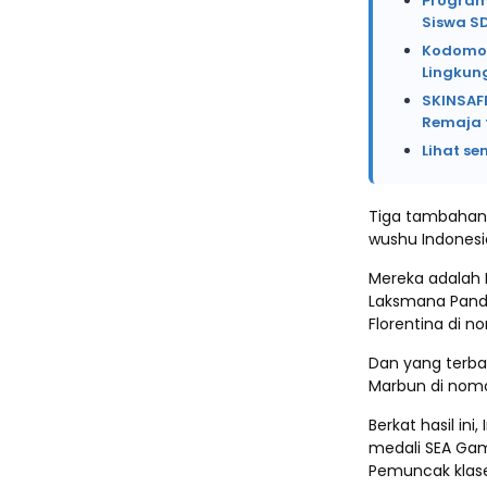
Program
Siswa S
Kodomo 
Lingkung
SKINSAFE
Remaja 
Lihat se
Tiga tambahan 
wushu Indonesi
Mereka adalah 
Laksmana Pandu
Florentina di n
Dan yang terb
Marbun di nomo
Berkat hasil in
medali SEA Gam
Pemuncak klas