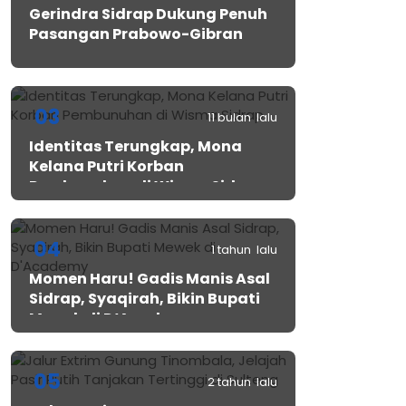
Gerindra Sidrap Dukung Penuh
Pasangan Prabowo-Gibran
03
11 bulan lalu
Identitas Terungkap, Mona
Kelana Putri Korban
Pembunuhan di Wisma Sidrap
04
1 tahun lalu
Momen Haru! Gadis Manis Asal
Sidrap, Syaqirah, Bikin Bupati
Mewek di D’Academy​
05
2 tahun lalu