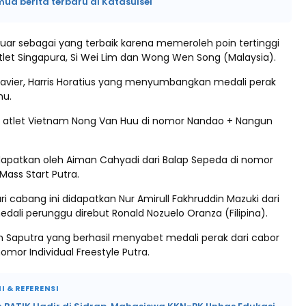
mua berita terbaru di Katasulsel
luar sebagai yang terbaik karena memeroleh poin tertinggi
tlet Singapura, Si Wei Lim dan Wong Wen Song (Malaysia).
Xavier, Harris Horatius yang menyumbangkan medali perak
hu.
ari atlet Vietnam Nong Van Huu di nomor Nandao + Nangun
dapatkan oleh Aiman Cahyadi dari Balap Sepeda di nomor
 Mass Start Putra.
i cabang ini didapatkan Nur Amirull Fakhruddin Mazuki dari
dali perunggu direbut Ronald Nozuelo Oranza (Filipina).
 Saputra yang berhasil menyabet medali perak dari cabor
mor Individual Freestyle Putra.
I & REFERENSI