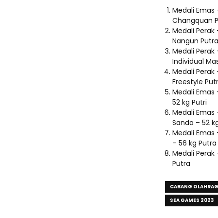
Medali Emas 
Changquan P
Medali Perak 
Nangun Putr
Medali Perak
Individual Ma
Medali Perak
Freestyle Put
Medali Emas 
52 kg Putri
Medali Emas 
Sanda – 52 k
Medali Emas 
– 56 kg Putra
Medali Perak
Putra
CABANG OLAHRA
SEA GAMES 2023