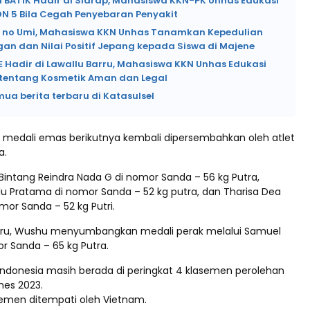
 BATIK Hadir di Sidrap, Mahasiswa KKN-PK Unhas Edukasi
DN 5 Bila Cegah Penyebaran Penyakit
no Umi, Mahasiswa KKN Unhas Tanamkan Kepedulian
an dan Nilai Positif Jepang kepada Siswa di Majene
 Hadir di Lawallu Barru, Mahasiswa KKN Unhas Edukasi
tentang Kosmetik Aman dan Legal
mua berita terbaru di Katasulsel
medali emas berikutnya kembali dipersembahkan oleh atlet
a.
Bintang Reindra Nada G di nomor Sanda – 56 kg Putra,
 Pratama di nomor Sanda – 52 kg putra, dan Tharisa Dea
omor Sanda – 52 kg Putri.
aru, Wushu menyumbangkan medali perak melalui Samuel
r Sanda – 65 kg Putra.
i, Indonesia masih berada di peringkat 4 klasemen perolehan
es 2023.
emen ditempati oleh Vietnam.