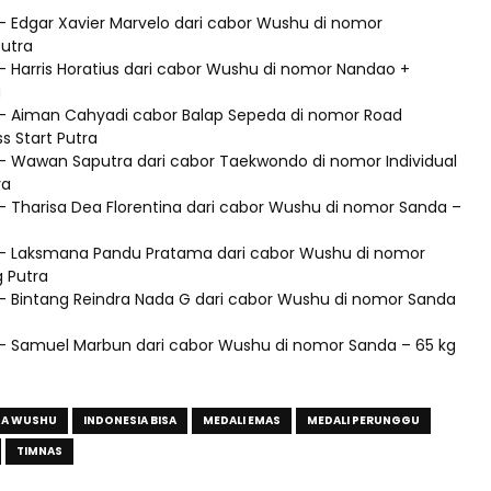
– Edgar Xavier Marvelo dari cabor Wushu di nomor
utra
– Harris Horatius dari cabor Wushu di nomor Nandao +
a
 – Aiman Cahyadi cabor Balap Sepeda di nomor Road
ss Start Putra
 – Wawan Saputra dari cabor Taekwondo di nomor Individual
ra
– Tharisa Dea Florentina dari cabor Wushu di nomor Sanda –
– Laksmana Pandu Pratama dari cabor Wushu di nomor
g Putra
– Bintang Reindra Nada G dari cabor Wushu di nomor Sanda
 – Samuel Marbun dari cabor Wushu di nomor Sanda – 65 kg
GA WUSHU
INDONESIA BISA
MEDALI EMAS
MEDALI PERUNGGU
TIMNAS