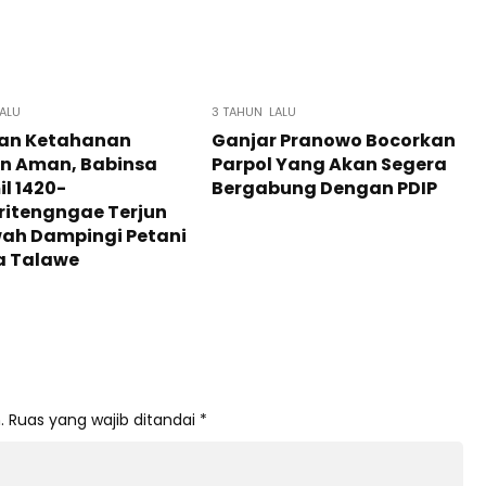
ALU
3 TAHUN LALU
kan Ketahanan
Ganjar Pranowo Bocorkan
n Aman, Babinsa
Parpol Yang Akan Segera
l 1420-
Bergabung Dengan PDIP
ritengngae Terjun
wah Dampingi Petani
a Talawe
.
Ruas yang wajib ditandai
*