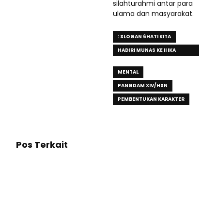
silahturahmi antar para
ulama dan masyarakat.
: SLOGAN 6HATI KITA
HADIRI MUNAS KE II IKA
BKPRMI DI MAROS
MENTAL
PANGDAM XIV/HSN
PEMBENTUKAN KARAKTER
Pos Terkait