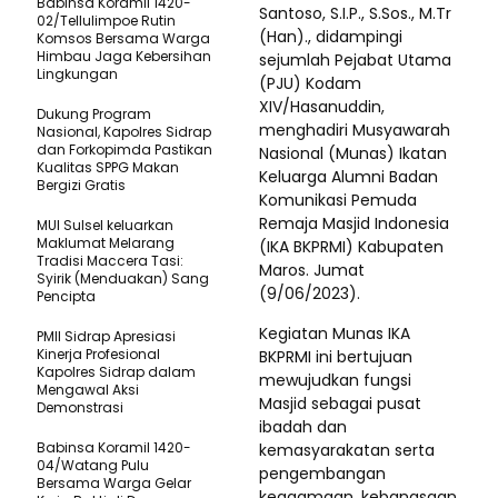
Babinsa Koramil 1420-
Santoso, S.I.P., S.Sos., M.Tr
02/Tellulimpoe Rutin
(Han)., didampingi
Komsos Bersama Warga
Himbau Jaga Kebersihan
sejumlah Pejabat Utama
Lingkungan
(PJU) Kodam
XIV/Hasanuddin,
Dukung Program
menghadiri Musyawarah
Nasional, Kapolres Sidrap
dan Forkopimda Pastikan
Nasional (Munas) Ikatan
Kualitas SPPG Makan
Keluarga Alumni Badan
Bergizi Gratis
Komunikasi Pemuda
Remaja Masjid Indonesia
MUI Sulsel keluarkan
Maklumat Melarang
(IKA BKPRMI) Kabupaten
Tradisi Maccera Tasi:
Maros. Jumat
Syirik (Menduakan) Sang
(9/06/2023).
Pencipta
Kegiatan Munas IKA
PMII Sidrap Apresiasi
Kinerja Profesional
BKPRMI ini bertujuan
Kapolres Sidrap dalam
mewujudkan fungsi
Mengawal Aksi
Masjid sebagai pusat
Demonstrasi
ibadah dan
Babinsa Koramil 1420-
kemasyarakatan serta
04/Watang Pulu
pengembangan
Bersama Warga Gelar
keagamaan, kebangsaan