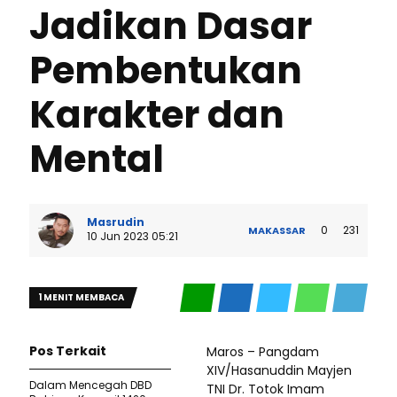
Jadikan Dasar
Pembentukan
Karakter dan
Mental
Masrudin
0
231
MAKASSAR
10 Jun 2023 05:21
1 MENIT MEMBACA
Pos Terkait
Maros – Pangdam
XIV/Hasanuddin Mayjen
Dalam Mencegah DBD
TNI Dr. Totok Imam