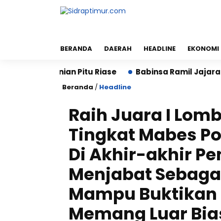
BERANDA
DAERAH
HEADLINE
EKONOMI
rtanian Pitu Riase
Babinsa Ramil Jajaran Kodim 142
Beranda
/
Headline
Raih Juara I Lomb
Tingkat Mabes Po
Di Akhir-akhir P
Menjabat Sebaga
Mampu Buktikan 
Memang Luar Bia