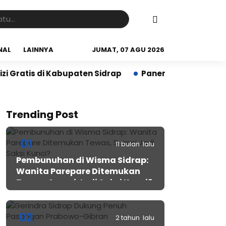
NAL
LAINNYA
JUMAT, 07 AGU 2026
i Kabupaten Sidrap
Panen PM-AAS Sidrap Lampaui Tar
Trending Post
01
11 bulan lalu
Pembunuhan di Wisma Sidrap:
Wanita Parepare Ditemukan
Tewas, Suami Jadi Saksi Kunci?
02
2 tahun lalu