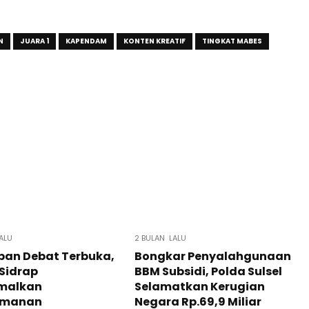
N
JUARA 1
KAPENDAM
KONTEN KREATIF
TINGKAT MABES
ALU
2 BULAN LALU
pan Debat Terbuka,
Bongkar Penyalahgunaan
 Sidrap
BBM Subsidi, Polda Sulsel
malkan
Selamatkan Kerugian
amanan
Negara Rp.69,9 Miliar