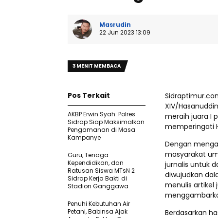
Masrudin
22 Jun 2023 13:09
3 MENIT MEMBACA
Pos Terkait
Sidraptimur.c
XIV/Hasanuddin
AKBP Erwin Syah: Polres
meraih juara I
Sidrap Siap Maksimalkan
memperingati 
Pengamanan di Masa
Kampanye
Dengan mengambi
masyarakat umu
Guru, Tenaga
Kependidikan, dan
jurnalis untuk 
Ratusan Siswa MTsN 2
diwujudkan dala
Sidrap Kerja Bakti di
menulis artikel
Stadion Ganggawa
menggambarkan 
Penuhi Kebutuhan Air
Petani, Babinsa Ajak
Berdasarkan has