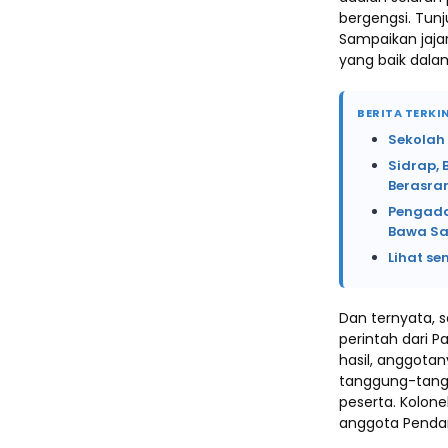
bergengsi. Tun
Sampaikan jaja
yang baik dala
BERITA TERKIN
Sekolah
Sidrap, 
Berasr
Pengada
Bawa Sa
Lihat se
Dan ternyata, 
perintah dari 
hasil, anggota
tanggung-tangg
peserta. Kolon
anggota Pend