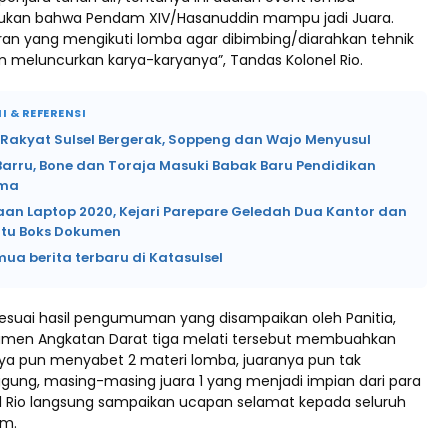
jukan bahwa Pendam XIV/Hasanuddin mampu jadi Juara.
ran yang mengikuti lomba agar dibimbing/diarahkan tehnik
m meluncurkan karya-karyanya”, Tandas Kolonel Rio.
I & REFERENSI
 Rakyat Sulsel Bergerak, Soppeng dan Wajo Menyusul
Barru, Bone dan Toraja Masuki Babak Baru Pendidikan
ama
an Laptop 2020, Kejari Parepare Geledah Dua Kantor dan
tu Boks Dokumen
mua berita terbaru di Katasulsel
sesuai hasil pengumuman yang disampaikan oleh Panitia,
Pamen Angkatan Darat tiga melati tersebut membuahkan
nya pun menyabet 2 materi lomba, juaranya pun tak
ung, masing-masing juara 1 yang menjadi impian dari para
el Rio langsung sampaikan ucapan selamat kepada seluruh
am.