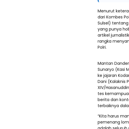
Menurut ketera
dari Kombes Pol
Sulsel) tentan
yang punya hob
artikel jurnali
rangka menyamb
Polri.
Mantan Danden
Sunaryo (Kasi 
ke jajaran Ko
Dani (Kalakni
XIV/Hasanuddin
tes kemampuan 
berita dan kon
terbaiknya dal
“Kita harus ma
pemenang lomba.
adalah seluruh 