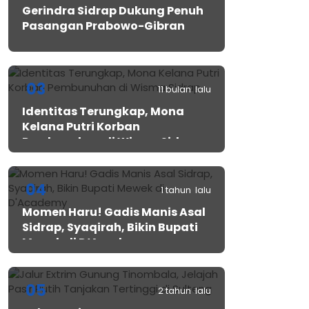
Gerindra Sidrap Dukung Penuh
Pasangan Prabowo-Gibran
03
11 bulan lalu
Identitas Terungkap, Mona
Kelana Putri Korban
Pembunuhan di Wisma Sidrap
04
1 tahun lalu
Momen Haru! Gadis Manis Asal
Sidrap, Syaqirah, Bikin Bupati
Mewek di D’Academy​
05
2 tahun lalu