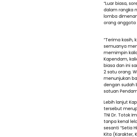
“Luar biasa, so
dalam rangka 
lomba dimenang
orang anggota 
“Terima kasih,
semuanya mema
memimpin kalia
Kapendam, kal
biasa dan ini 
2 satu orang. W
menunjukan bah
dengan sudah b
satuan Pendam 
Lebih lanjut K
tersebut merup
TNI Dr. Totok Im
tanpa kenal le
sesanti “Setia 
Kita (Karakter