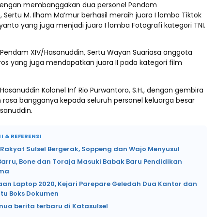
 Dengan membanggakan dua personel Pendam
 Sertu M. Ilham Ma’mur berhasil meraih juara I lomba Tiktok
yanto yang juga menjadi juara I lomba Fotografi kategori TNI.
l Pendam XIV/Hasanuddin, Sertu Wayan Suariasa anggota
os yang juga mendapatkan juara II pada kategori film
asanuddin Kolonel Inf Rio Purwantoro, S.H., dengan gembira
asa bangganya kepada seluruh personel keluarga besar
sanuddin.
I & REFERENSI
 Rakyat Sulsel Bergerak, Soppeng dan Wajo Menyusul
Barru, Bone dan Toraja Masuki Babak Baru Pendidikan
ama
an Laptop 2020, Kejari Parepare Geledah Dua Kantor dan
tu Boks Dokumen
mua berita terbaru di Katasulsel