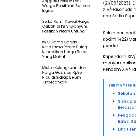
Anggota Poktan Dan
(21/06/2023).
Warga Bersihkan Saluran
XIV/Hasanuddin,
Irigasi
dan Serka Supri
Serka Ramli Kawal Harga
Gabah di PB Sriwahyuni,
Pastikan Petani Untung
Selain persone
Kodim 1422/Mar
IWO Sidrap Gagas
pendek.
Kerjasama Perum Bulog
Kendalikan Harga Beras
Kapendam XIV/H
Yang Mahal
menyampaikan r
Misteri Kelangkaan dan
Pendam XIV/Ha
Harga Gas Elpiji Rp35
Ribu di Sidrap Belum
Terpecahkan
BERITA TERKIN
Sekolah
Sidrap, 
Berasr
Pengada
Bawa Sa
Lihat se