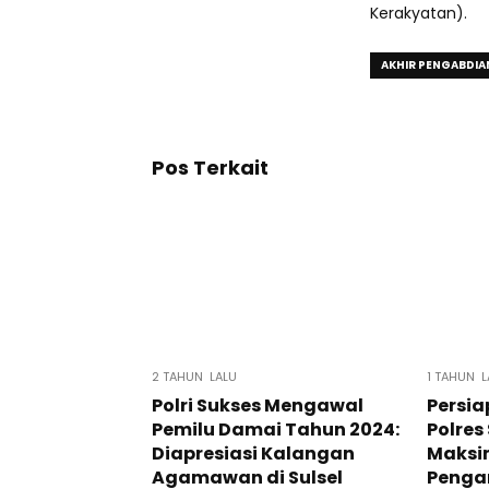
Kerakyatan).
AKHIR PENGABDIA
Pos Terkait
2 TAHUN LALU
1 TAHUN L
Polri Sukses Mengawal
Persia
Pemilu Damai Tahun 2024:
Polres
Diapresiasi Kalangan
Maksi
Agamawan di Sulsel
Peng