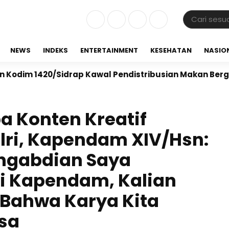
NEWS
INDEKS
ENTERTAINMENT
KESEHATAN
NASIO
0/Sidrap Kawal Pendistribusian Makan Bergizi Gratis d
a Konten Kreatif
lri, Kapendam XIV/Hsn:
engabdian Saya
i Kapendam, Kalian
Bahwa Karya Kita
sa