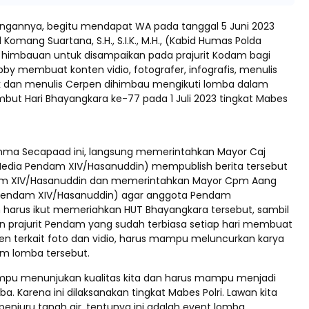
ngannya, begitu mendapat WA pada tanggal 5 Juni 2023
 Komang Suartana, S.H., S.I.K., M.H., (Kabid Humas Polda
g himbauan untuk disampaikan pada prajurit Kodam bagi
by membuat konten vidio, fotografer, infografis, menulis
stik dan menulis Cerpen dihimbau mengikuti lomba dalam
ut Hari Bhayangkara ke-77 pada 1 Juli 2023 tingkat Mabes
ma Secapaad ini, langsung memerintahkan Mayor Caj
Media Pendam XIV/Hasanuddin) mempublish berita tersebut
dam XIV/Hasanuddin dan memerintahkan Mayor Cpm Aang
s Pendam XIV/Hasanuddin) agar anggota Pendam
 harus ikut memeriahkan HUT Bhayangkara tersebut, sambil
prajurit Pendam yang sudah terbiasa setiap hari membuat
ten terkait foto dan vidio, harus mampu meluncurkan karya
am lomba tersebut.
mpu menunjukan kualitas kita dan harus mampu menjadi
 Karena ini dilaksanakan tingkat Mabes Polri. Lawan kita
penjuru tanah air, tentunya ini adalah event lomba