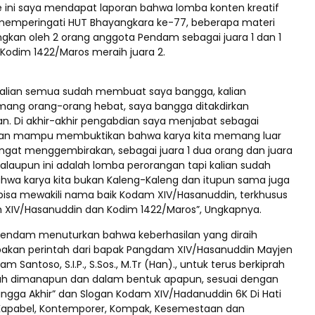
re ini saya mendapat laporan bahwa lomba konten kreatif
memperingati HUT Bhayangkara ke-77, beberapa materi
kan oleh 2 orang anggota Pendam sebagai juara 1 dan 1
Kodim 1422/Maros meraih juara 2.
 kalian semua sudah membuat saya bangga, kalian
ng orang-orang hebat, saya bangga ditakdirkan
n. Di akhir-akhir pengabdian saya menjabat sebagai
ian mampu membuktikan bahwa karya kita memang luar
sangat menggembirakan, sebagai juara 1 dua orang dan juara
alaupun ini adalah lomba perorangan tapi kalian sudah
wa karya kita bukan Kaleng-Kaleng dan itupun sama juga
isa mewakili nama baik Kodam XIV/Hasanuddin, terkhusus
XIV/Hasanuddin dan Kodim 1422/Maros”, Ungkapnya.
apendam menuturkan bahwa keberhasilan yang diraih
akan perintah dari bapak Pangdam XIV/Hasanuddin Mayjen
am Santoso, S.I.P., S.Sos., M.Tr (Han)., untuk terus berkiprah
lah dimanapun dan dalam bentuk apapun, sesuai dengan
Hingga Akhir” dan Slogan Kodam XIV/Hadanuddin 6K Di Hati
, Kapabel, Kontemporer, Kompak, Kesemestaan dan