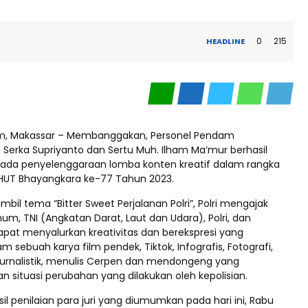
0
215
HEADLINE
om, Makassar – Membanggakan, Personel Pendam
 Serka Supriyanto dan Sertu Muh. Ilham Ma’mur berhasil
 pada penyelenggaraan lomba konten kreatif dalam rangka
HUT Bhayangkara ke-77 Tahun 2023.
l tema “Bitter Sweet Perjalanan Polri”, Polri mengajak
m, TNI (Angkatan Darat, Laut dan Udara), Polri, dan
dapat menyalurkan kreativitas dan berekspresi yang
m sebuah karya film pendek, Tiktok, Infografis, Fotografi,
 jurnalistik, menulis Cerpen dan mendongeng yang
situasi perubahan yang dilakukan oleh kepolisian.
il penilaian para juri yang diumumkan pada hari ini, Rabu