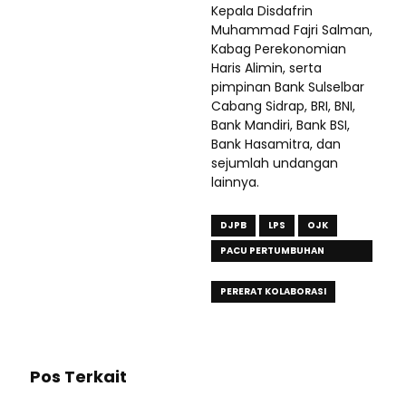
Kepala Disdafrin
Muhammad Fajri Salman,
Kabag Perekonomian
Haris Alimin, serta
pimpinan Bank Sulselbar
Cabang Sidrap, BRI, BNI,
Bank Mandiri, Bank BSI,
Bank Hasamitra, dan
sejumlah undangan
lainnya.
DJPB
LPS
OJK
PACU PERTUMBUHAN
EKONOMI SIDRAP
PERERAT KOLABORASI
Pos Terkait