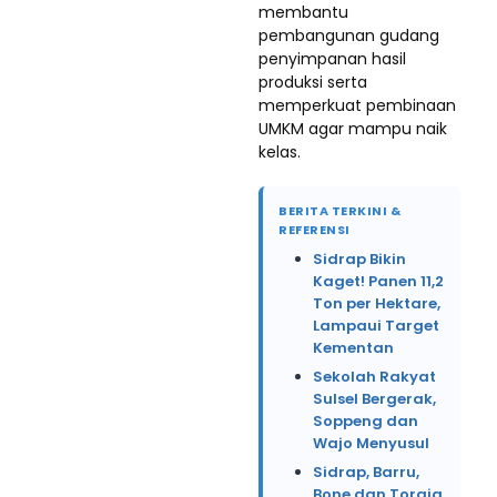
membantu
pembangunan gudang
penyimpanan hasil
produksi serta
memperkuat pembinaan
UMKM agar mampu naik
kelas.
BERITA TERKINI &
REFERENSI
Sidrap Bikin
Kaget! Panen 11,2
Ton per Hektare,
Lampaui Target
Kementan
Sekolah Rakyat
Sulsel Bergerak,
Soppeng dan
Wajo Menyusul
Sidrap, Barru,
Bone dan Toraja