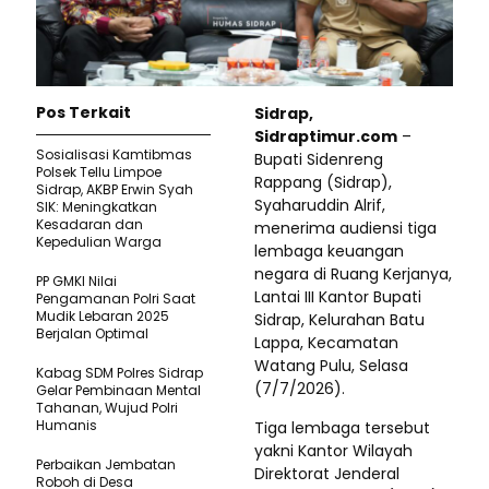
Pos Terkait
Sidrap,
Sidraptimur.com
–
Sosialisasi Kamtibmas
Bupati Sidenreng
Polsek Tellu Limpoe
Rappang (Sidrap),
Sidrap, AKBP Erwin Syah
Syaharuddin Alrif,
SIK: Meningkatkan
Kesadaran dan
menerima audiensi tiga
Kepedulian Warga
lembaga keuangan
negara di Ruang Kerjanya,
PP GMKI Nilai
Lantai III Kantor Bupati
Pengamanan Polri Saat
Mudik Lebaran 2025
Sidrap, Kelurahan Batu
Berjalan Optimal
Lappa, Kecamatan
Watang Pulu, Selasa
Kabag SDM Polres Sidrap
(7/7/2026).
Gelar Pembinaan Mental
Tahanan, Wujud Polri
Humanis
Tiga lembaga tersebut
yakni Kantor Wilayah
Perbaikan Jembatan
Direktorat Jenderal
Roboh di Desa