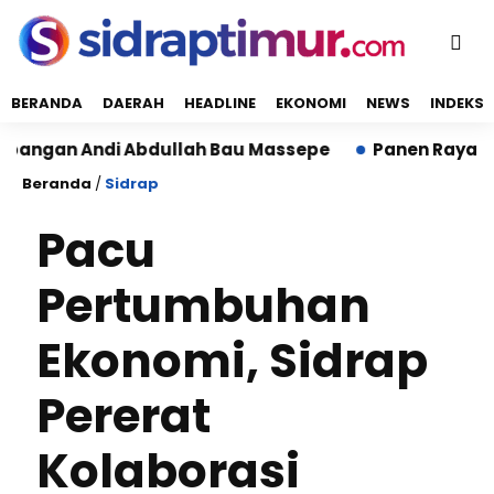
BERANDA
DAERAH
HEADLINE
EKONOMI
NEWS
INDEKS
n Andi Abdullah Bau Massepe
Panen Raya di Desa Bot
Beranda
/
Sidrap
Pacu
Pertumbuhan
Ekonomi, Sidrap
Pererat
Kolaborasi