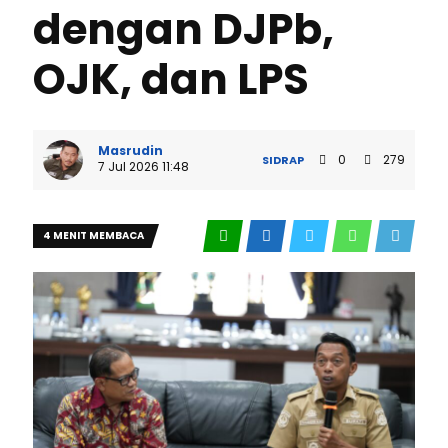
dengan DJPb,
OJK, dan LPS
Masrudin
0
279
SIDRAP
7 Jul 2026 11:48
4 MENIT MEMBACA