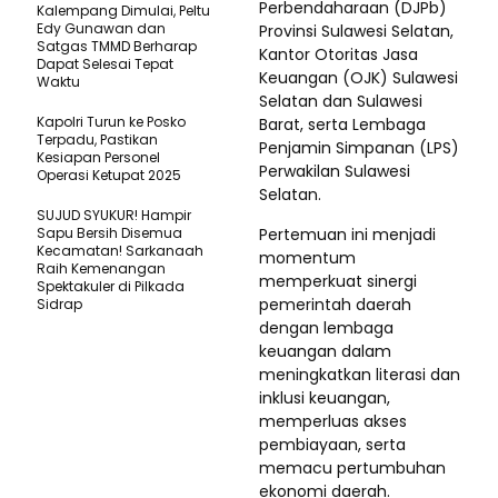
Perbendaharaan (DJPb)
Kalempang Dimulai, Peltu
Edy Gunawan dan
Provinsi Sulawesi Selatan,
Satgas TMMD Berharap
Kantor Otoritas Jasa
Dapat Selesai Tepat
Keuangan (OJK) Sulawesi
Waktu
Selatan dan Sulawesi
Kapolri Turun ke Posko
Barat, serta Lembaga
Terpadu, Pastikan
Penjamin Simpanan (LPS)
Kesiapan Personel
Perwakilan Sulawesi
Operasi Ketupat 2025
Selatan.
SUJUD SYUKUR! Hampir
Sapu Bersih Disemua
Pertemuan ini menjadi
Kecamatan! Sarkanaah
momentum
Raih Kemenangan
memperkuat sinergi
Spektakuler di Pilkada
pemerintah daerah
Sidrap
dengan lembaga
keuangan dalam
meningkatkan literasi dan
inklusi keuangan,
memperluas akses
pembiayaan, serta
memacu pertumbuhan
ekonomi daerah.