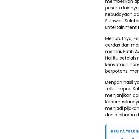
memberikan apr
peserta lainnya,
Kebudayaan dan
Sulawesi Selata
Entertainment I
Menurutnya, Fa
cerdas dan memi
menilai, Fatih 
Hal itu setelah
kenyataan hany
berpotensi men
Dengan hasil y
tellu Limpoe Ka
menjanjikan da
Keberhasilanny
menjadi pijaka
dunia hiburan d
BERITA TERKIN