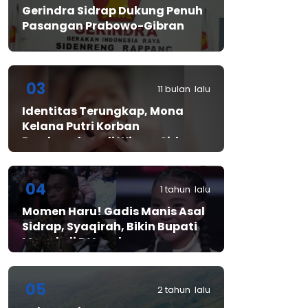
Gerindra Sidrap Dukung Penuh
Pasangan Prabowo-Gibran
03
11 bulan lalu
Identitas Terungkap, Mona
Kelana Putri Korban
Pembunuhan di Wisma Sidrap
04
1 tahun lalu
Momen Haru! Gadis Manis Asal
Sidrap, Syaqirah, Bikin Bupati
Mewek di D’Academy​
05
2 tahun lalu