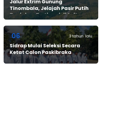
Jalur Extrim Gunung
Tinombala, Jelajah Pasir Putih
Tanjakan Tertinggi di Sulteng
06
3 tahun lalu
Sidrap Mulai Seleksi Secara
Ketat Calon Paskibraka