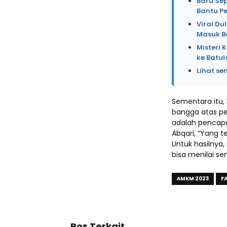
Baru Se
Bantu P
Viral Du
Masuk B
Misteri 
ke Batu
Lihat se
Sementara itu,
bangga atas pe
adalah pencapa
Abqari, “Yang 
Untuk hasilnya,
bisa menilai se
AMKM 2023
F
Pos Terkait