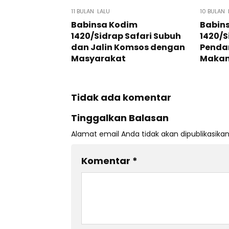
11 BULAN LALU
10 BULAN 
Babinsa Kodim
Babin
1420/Sidrap Safari Subuh
1420/
dan Jalin Komsos dengan
Penda
Masyarakat
Makan 
Tidak ada komentar
Tinggalkan Balasan
Alamat email Anda tidak akan dipublikasikan
Komentar
*