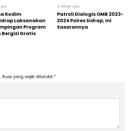
LALU
2 TAHUN LALU
sa Kodim
Patroli Dialogis OMB 2023-
Sidrap Laksanakan
2024 Polres Sidrap, Ini
mpingan Program
Sasarannya
Bergizi Gratis
.
Ruas yang wajib ditandai
*