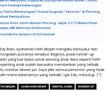
pekan Menjabat, Kapolres Sidrap Kerahkan Water Canon
etani Hadapi Kekeringan
lu, Fakta Belakangan? Kasus Dugaan “Setoran” di Pinrang
abak Pembuktian
Kamar Kost Jalan Macan Pinrang: Jejak CCTV Bawa Polisi
lappa, MB Akhirnya Ditemukan
mua berita terbaru di Katasulsel
 Edy Basri, ayahanda Fatih Abqari mengaku bersyukur dan
ncapaian putranya tersebut. Baginya, posisi runner-up
ian yang luar biasa untuk seorang anak desa seperti Fatih
terpenting anak sudah berusaha memberikan yang terbaik.
 itu otoritas dewan juri. Saya pikir semua penonton yang hadir
ndiri mana sebenarnya yang terbaik,” ujar Edy, menutup. (*)
ATIH ABQARI
JUARA DARI SIDRAP
MENTAL JUARA
RUNNER-UP