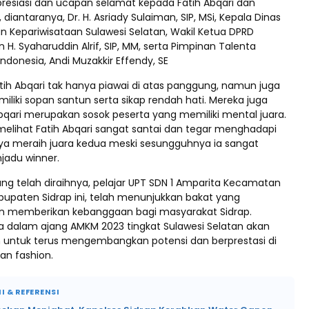
esiasi dan ucapan selamat kepada Fatih Abqari dan
 diantaranya, Dr. H. Asriady Sulaiman, SIP, MSi, Kepala Dinas
 Kepariwisataan Sulawesi Selatan, Wakil Ketua DPRD
n H. Syaharuddin Alrif, SIP, MM, serta Pimpinan Talenta
ndonesia, Andi Muzakkir Effendy, SE
tih Abqari tak hanya piawai di atas panggung, namun juga
liki sopan santun serta sikap rendah hati. Mereka juga
Abqari merupakan sosok peserta yang memiliki mental juara.
 melihat Fatih Abqari sangat santai dan tegar menghadapi
a meraih juara kedua meski sesungguhnya ia sangat
jadu winner.
ang telah diraihnya, pelajar UPT SDN 1 Amparita Kecamatan
bupaten Sidrap ini, telah menunjukkan bakat yang
n memberikan kebanggaan bagi masyarakat Sidrap.
a dalam ajang AMKM 2023 tingkat Sulawesi Selatan akan
n untuk terus mengembangkan potensi dan berprestasi di
an fashion.
I & REFERENSI