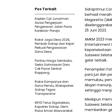
Pos Terkait
Sidraptimur.Com
berhasil meraih
Kapten Cpl Junarman
Magaretta (AMKM
Awasi Pengerjaan
diselenggarakan
Pengerasan Jalan Poros
25 Juni 2023.
Karebosi-Paraja
AMKM 2023 meru
Rakor Jaga Desa 2026,
Pemkab Sidrap dan Kejari
Entertainment 
Perkuat Pengawasan
Kepariwisataan 
Dana Desa
Sulawesi Selat
gelar terbaik.
Pantau Harga Sembako,
Serka Sahniawan Dani
Cek Pasar Sentral
Penampilan Fat
Rappang
para juri dan 
memukau, penam
Rakor Kampanye dan
Abqari menunj
Dana Pemilu, Wakapolres
Sidrap Tegas
sehingga menjad
Transparansi
Meskipun memili
KRYD Terus Digalakkan,
Sulawesi Selata
Kapolres Sidrap: Demi
memberikan gel
Rasa Aman Masyarakat