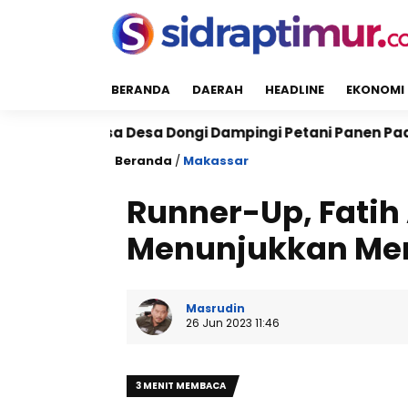
BERANDA
DAERAH
HEADLINE
EKONOMI
nsa Desa Dongi Dampingi Petani Panen Padi di Pitu R
Beranda
/
Makassar
Runner-Up, Fatih 
Menunjukkan Men
Masrudin
26 Jun 2023 11:46
3 MENIT MEMBACA