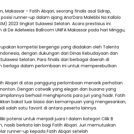
, Makassar – Fatih Abqari, seorang finalis asal Sidrap,
 posisi runner-up dalam ajang Ana’Dara Malebbi Na Kallolo
) 2023 tingkat Sulawesi Selatan. Acara prestisius ini
 di De Adelweiss Ballroom UNIFA Makassar pada hari Minggu,
pakan kompetisi bergengsi yang diadakan oleh Talenta
Indonesia, dengan dukungan dari Dinas Kebudayaan dan
Sulawesi Selatan. Para finalis dari berbagai daerah di
an berlaga dalam perlombaan ini untuk memperebutkan
ih Abqari di atas panggung perlombaan menarik perhatian
penonton. Dengan catwalk yang elegan dan busana yang
pilannya berhasil menghipnotis para juri yang hadir. Fatih
ukkan bakat luar biasa dan kemampuan yang mengesankan,
i salah satu favorit di antara peserta lainnya.
ki potensi untuk menjadi juara I dalam kategori Cilik B
n, nasib berkata lain bagi Fatih Abqari. Juri memutuskan
ar runner-up kepada Fatih Abqari setelah