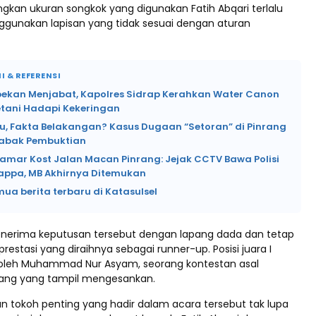
an ukuran songkok yang digunakan Fatih Abqari terlalu
gunakan lapisan yang tidak sesuai dengan aturan
I & REFERENSI
pekan Menjabat, Kapolres Sidrap Kerahkan Water Canon
etani Hadapi Kekeringan
lu, Fakta Belakangan? Kasus Dugaan “Setoran” di Pinrang
abak Pembuktian
Kamar Kost Jalan Macan Pinrang: Jejak CCTV Bawa Polisi
lappa, MB Akhirnya Ditemukan
mua berita terbaru di Katasulsel
enerima keputusan tersebut dengan lapang dada dan tetap
prestasi yang diraihnya sebagai runner-up. Posisi juara I
h oleh Muhammad Nur Asyam, seorang kontestan asal
rang yang tampil mengesankan.
an tokoh penting yang hadir dalam acara tersebut tak lupa