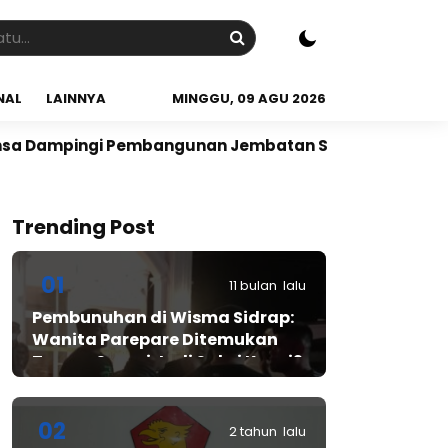
NAL
LAINNYA
MINGGU, 09 AGU 2026
 Pembangunan Jembatan Sungai Bolalele di Desa Abo
Trending Post
01
11 bulan lalu
Pembunuhan di Wisma Sidrap:
Wanita Parepare Ditemukan
Tewas, Suami Jadi Saksi Kunci?
02
2 tahun lalu