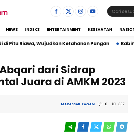
NEWS
INDEKS
ENTERTAINMENT
KESEHATAN
NASIO
iawa, Wujudkan Ketahanan Pangan
Babinsa Dampingi
Abqari dari Sidrap
tal Juara di AMKM 2023
0
337
MAKASSAR
RAGAM