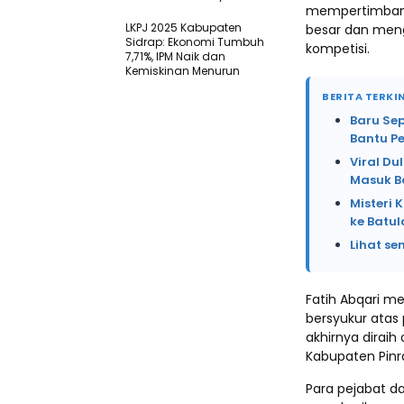
mempertimbangk
LKPJ 2025 Kabupaten
besar dan meng
Sidrap: Ekonomi Tumbuh
kompetisi.
7,71%, IPM Naik dan
Kemiskinan Menurun
BERITA TERKIN
Baru Se
Bantu P
Viral Du
Masuk B
Misteri 
ke Batu
Lihat se
Fatih Abqari m
bersyukur atas 
akhirnya dirai
Kabupaten Pin
Para pejabat d