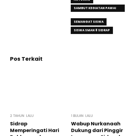
SAMBUT KEGIATAN PAWAI
MUHARRAM
SEMANGAT SISWA
SISWA SMAN 8 SIDRAP
Pos Terkait
2 TAHUN LALU
1 BULAN LALU
Sidrap
Wabup Nurkanaah
Memperingati Hari
Dukung dari Pinggir