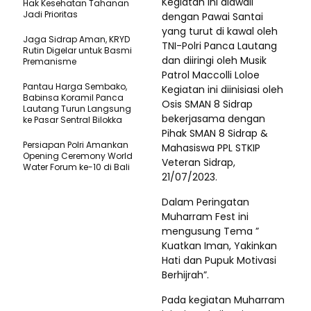
Kegiatan ini diawali
Hak Kesehatan Tahanan
Jadi Prioritas
dengan Pawai Santai
yang turut di kawal oleh
Jaga Sidrap Aman, KRYD
TNI-Polri Panca Lautang
Rutin Digelar untuk Basmi
dan diiringi oleh Musik
Premanisme
Patrol Maccolli Loloe
Pantau Harga Sembako,
Kegiatan ini diinisiasi oleh
Babinsa Koramil Panca
Osis SMAN 8 Sidrap
Lautang Turun Langsung
bekerjasama dengan
ke Pasar Sentral Bilokka
Pihak SMAN 8 Sidrap &
Persiapan Polri Amankan
Mahasiswa PPL STKIP
Opening Ceremony World
Veteran Sidrap,
Water Forum ke-10 di Bali
21/07/2023.
Dalam Peringatan
Muharram Fest ini
mengusung Tema ”
Kuatkan Iman, Yakinkan
Hati dan Pupuk Motivasi
Berhijrah”.
Pada kegiatan Muharram