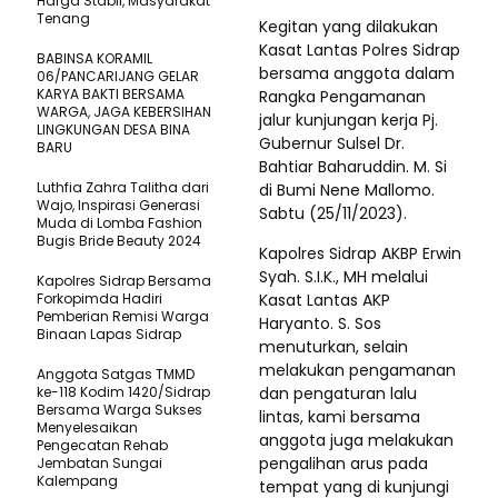
Harga Stabil, Masyarakat
Tenang
Kegitan yang dilakukan
Kasat Lantas Polres Sidrap
BABINSA KORAMIL
bersama anggota dalam
06/PANCARIJANG GELAR
KARYA BAKTI BERSAMA
Rangka Pengamanan
WARGA, JAGA KEBERSIHAN
jalur kunjungan kerja Pj.
LINGKUNGAN DESA BINA
Gubernur Sulsel Dr.
BARU
Bahtiar Baharuddin. M. Si
Luthfia Zahra Talitha dari
di Bumi Nene Mallomo.
Wajo, Inspirasi Generasi
Sabtu (25/11/2023).
Muda di Lomba Fashion
Bugis Bride Beauty 2024
Kapolres Sidrap AKBP Erwin
Syah. S.I.K., MH melalui
Kapolres Sidrap Bersama
Forkopimda Hadiri
Kasat Lantas AKP
Pemberian Remisi Warga
Haryanto. S. Sos
Binaan Lapas Sidrap
menuturkan, selain
melakukan pengamanan
Anggota Satgas TMMD
ke-118 Kodim 1420/Sidrap
dan pengaturan lalu
Bersama Warga Sukses
lintas, kami bersama
Menyelesaikan
anggota juga melakukan
Pengecatan Rehab
pengalihan arus pada
Jembatan Sungai
Kalempang
tempat yang di kunjungi