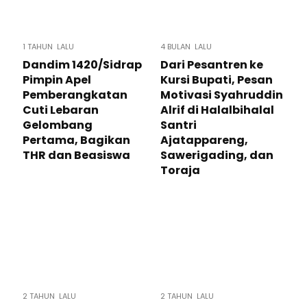
1 TAHUN LALU
4 BULAN LALU
Dandim 1420/Sidrap
Dari Pesantren ke
Pimpin Apel
Kursi Bupati, Pesan
Pemberangkatan
Motivasi Syahruddin
Cuti Lebaran
Alrif di Halalbihalal
Gelombang
Santri
Pertama, Bagikan
Ajatappareng,
THR dan Beasiswa
Sawerigading, dan
Toraja
2 TAHUN LALU
2 TAHUN LALU