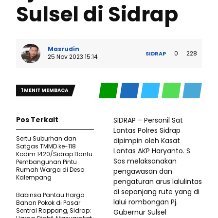
Sulsel di Sidrap
Masrudin
0
228
SIDRAP
25 Nov 2023 15:14
1 MENIT MEMBACA
Pos Terkait
SIDRAP – Personil Sat
Lantas Polres Sidrap
Sertu Suburhan dan
dipimpin oleh Kasat
Satgas TMMD ke-118
Lantas AKP Haryanto. S.
Kodim 1420/Sidrap Bantu
Sos melaksanakan
Pembangunan Pintu
Rumah Warga di Desa
pengawasan dan
Kalempang
pengaturan arus lalulintas
di sepanjang rute yang di
Babinsa Pantau Harga
lalui rombongan Pj.
Bahan Pokok di Pasar
Sentral Rappang, Sidrap:
Gubernur Sulsel