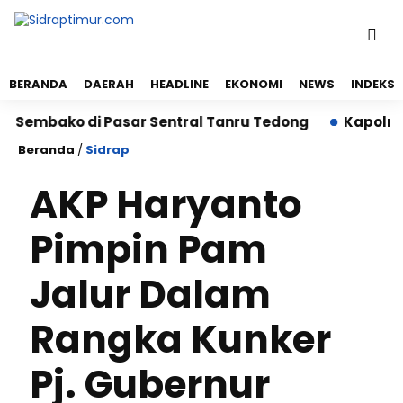
BERANDA
DAERAH
HEADLINE
EKONOMI
NEWS
INDEKS
embako di Pasar Sentral Tanru Tedong
Kapolres Si
Beranda
/
Sidrap
AKP Haryanto
Pimpin Pam
Jalur Dalam
Rangka Kunker
Pj. Gubernur