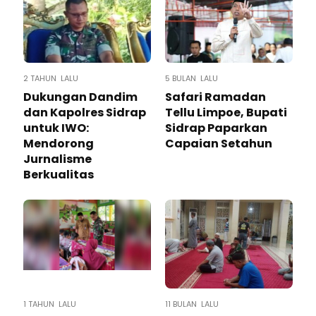
2 TAHUN LALU
5 BULAN LALU
Dukungan Dandim
Safari Ramadan
dan Kapolres Sidrap
Tellu Limpoe, Bupati
untuk IWO:
Sidrap Paparkan
Mendorong
Capaian Setahun
Jurnalisme
Berkualitas
1 TAHUN LALU
11 BULAN LALU