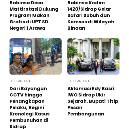
Babinsa Desa
Babinsa Kodim
Mattirotasi Dukung
1420/Sidrap Gelar
Program Makan
Safari Subuh dan
Gratis di UPT SD
Komsos di Wilayah
Negeri 1 Arawa
Binaan
11 BULAN LALU
10 BULAN LALU
Dari Bayangan
Aklamasi Edy Basri:
CCTV hingga
IWO Sidrap Ukir
Penangkapan
Sejarah, Bupati Titip
Pelaku, Begini
Pesan
Kronologi Kasus
Pembangunan
Pembunuhan di
Sidrap