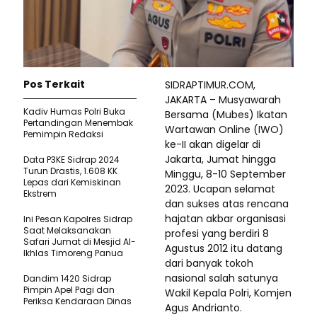
Pos Terkait
SIDRAPTIMUR.COM,
JAKARTA – Musyawarah
Kadiv Humas Polri Buka
Bersama (Mubes) Ikatan
Pertandingan Menembak
Wartawan Online (IWO)
Pemimpin Redaksi
ke-II akan digelar di
Jakarta, Jumat hingga
Data P3KE Sidrap 2024
Turun Drastis, 1.608 KK
Minggu, 8-10 September
Lepas dari Kemiskinan
2023. Ucapan selamat
Ekstrem
dan sukses atas rencana
hajatan akbar organisasi
Ini Pesan Kapolres Sidrap
Saat Melaksanakan
profesi yang berdiri 8
Safari Jumat di Mesjid Al-
Agustus 2012 itu datang
Ikhlas Timoreng Panua
dari banyak tokoh
nasional salah satunya
Dandim 1420 Sidrap
Pimpin Apel Pagi dan
Wakil Kepala Polri, Komjen
Periksa Kendaraan Dinas
Agus Andrianto.