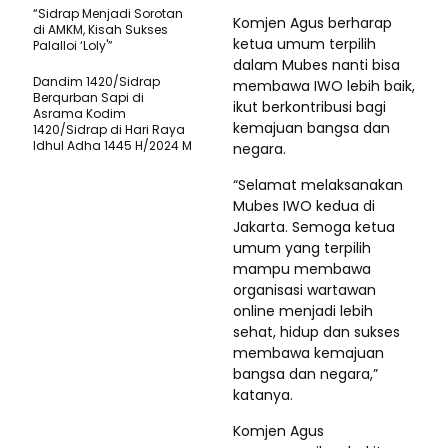
“Sidrap Menjadi Sorotan
Komjen Agus berharap
di AMKM, Kisah Sukses
ketua umum terpilih
Palalloi ‘Loly'”
dalam Mubes nanti bisa
Dandim 1420/Sidrap
membawa IWO lebih baik,
Berqurban Sapi di
ikut berkontribusi bagi
Asrama Kodim
kemajuan bangsa dan
1420/Sidrap di Hari Raya
Idhul Adha 1445 H/2024 M
negara.
“Selamat melaksanakan
Mubes IWO kedua di
Jakarta. Semoga ketua
umum yang terpilih
mampu membawa
organisasi wartawan
online menjadi lebih
sehat, hidup dan sukses
membawa kemajuan
bangsa dan negara,”
katanya.
Komjen Agus