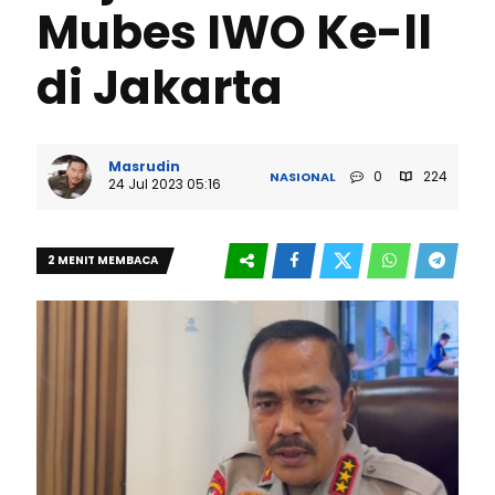
Mubes IWO Ke-ll
di Jakarta
Masrudin
0
224
NASIONAL
24 Jul 2023 05:16
2 MENIT MEMBACA