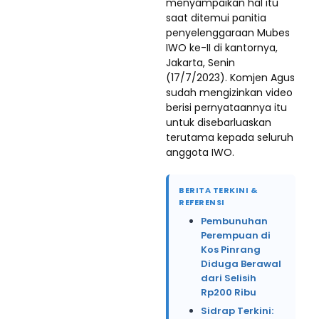
menyampaikan hal itu
saat ditemui panitia
penyelenggaraan Mubes
IWO ke-II di kantornya,
Jakarta, Senin
(17/7/2023). Komjen Agus
sudah mengizinkan video
berisi pernyataannya itu
untuk disebarluaskan
terutama kepada seluruh
anggota IWO.
BERITA TERKINI &
REFERENSI
Pembunuhan
Perempuan di
Kos Pinrang
Diduga Berawal
dari Selisih
Rp200 Ribu
Sidrap Terkini: